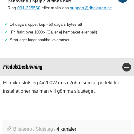
Behöver du hjälp? Vi finns här!
Ring
031-225560
eller maila oss
support@dbakuten.se
✓
14 dagars öppet köp - 60 dagars bytesrätt
✓
Fri frakt över 1000:- (Gäller ej hempaket eller pall)
✓
Stort eget lager snabba leveranser
Produktbeskrivning
Stä
Ett mikroslutsteg 4x200W rms i 2ohm som är perfekt för
installationer när man vill gömma slutsteget.
Bilstereo / Slutsteg /
4 kanaler