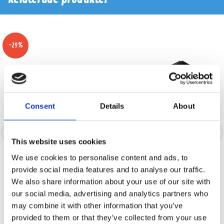
-29%
Consent
Details
About
This website uses cookies
Xcelsus Magma 220.4
Reiss RS-W800.4D
We use cookies to personalise content and ads, to
provide social media features and to analyse our traffic.
Kraftigt 4-kanaligt slutsteg
4-kanals slutsteg 4x225W RMS @ 4 Ohm
We also share information about your use of our site with
our social media, advertising and analytics partners who
Snabblager 1-3 dagar
Snabblager 1-3 dagar
may combine it with other information that you’ve
Finns i lagershop Göteborg
Finns i lagershop Göteborg
provided to them or that they’ve collected from your use