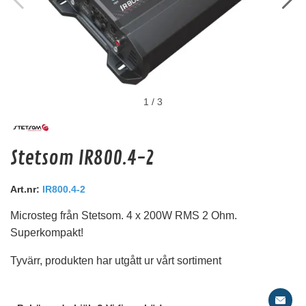
1
/
3
Deaf Bonce Machete 20mm2 OFC (Svart)
Stetsom IR800.4-2
20mm2 kopparkabel
Snabblager 1-3 dagar
Art.nr:
IR800.4-2
Finns i lagershop Göteborg
Microsteg från Stetsom. 4 x 200W RMS 2 Ohm.
99 kr
/st
Superkompakt!
79 kr
/st
Tyvärr, produkten har utgått ur vårt sortiment
Köp