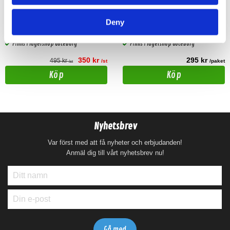
Aluminum supertweeter
8" högtalargaller
Deny
Snabblager 1-3 dagar
Snabblager 1-3 dagar
Finns i lagershop Göteborg
Finns i lagershop Göteborg
350 kr
295 kr
495 kr
/st
/paket
/st
Köp
Köp
Nyhetsbrev
Var först med att få nyheter och erbjudanden!
Anmäl dig till vårt nyhetsbrev nu!