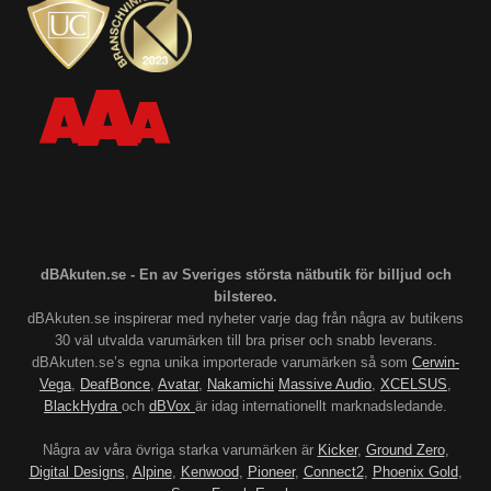
dBAkuten.se - En av Sveriges största nätbutik för billjud och
bilstereo.
dBAkuten.se inspirerar med nyheter varje dag från några av butikens
30 väl utvalda varumärken till bra priser och snabb leverans.
dBAkuten.se’s egna unika importerade varumärken så som
Cerwin-
Vega
,
DeafBonce
,
Avatar
,
Nakamichi
Massive Audio
,
XCELSUS
,
BlackHydra
och
dBVox
är idag internationellt marknadsledande.
Några av våra övriga starka varumärken är
Kicker
,
Ground Zero
,
Digital Designs
,
Alpine
,
Kenwood
,
Pioneer
,
Connect2
,
Phoenix Gold
,