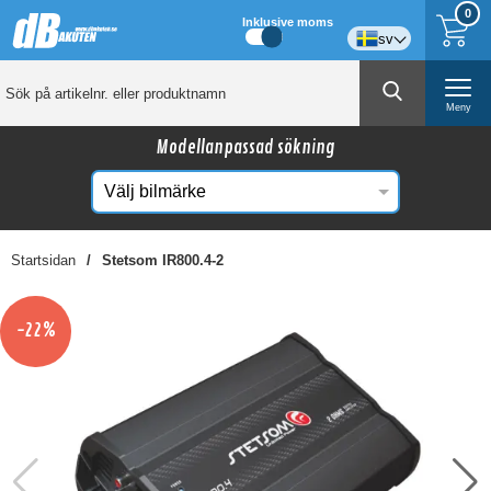
0
Inklusive moms
sv
Meny
Modellanpassad sökning
Startsidan
Stetsom IR800.4-2
☓
Kanske någon av dessa produkter kan intressera
-22%
dig?