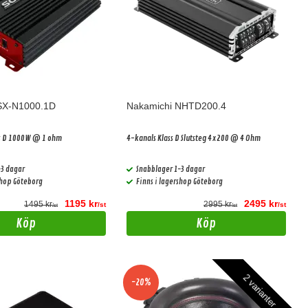
SX-N1000.1D
Nakamichi NHTD200.4
s D 1000W @ 1 ohm
4-kanals Klass D Slutsteg 4x200 @ 4 Ohm
-3 dagar
Snabblager 1-3 dagar
shop Göteborg
Finns i lagershop Göteborg
1195 kr
2495 kr
1495 kr
2995 kr
/st
/st
/st
/st
Köp
Köp
2 varianter
-20%