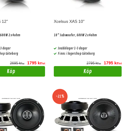
 12"
Xcelsus XAS 10"
, 600W 2x4ohm
10" Subwoofer, 600W 2x4ohm
-3 dagar
Snabblager 1-3 dagar
shop Göteborg
Finns i lagershop Göteborg
1795 kr
1795 kr
2695 kr
2795 kr
/st
/st
/st
/st
Köp
Köp
-21%