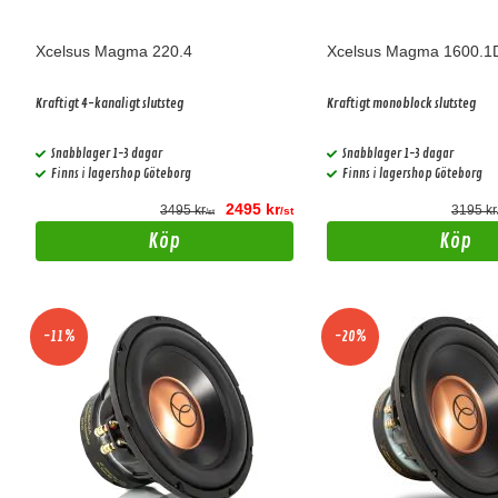
Xcelsus Magma 220.4
Xcelsus Magma 1600.1
Kraftigt 4-kanaligt slutsteg
Kraftigt monoblock slutsteg
Snabblager 1-3 dagar
Snabblager 1-3 dagar
Finns i lagershop Göteborg
Finns i lagershop Göteborg
2495 kr
3495 kr
3195 kr
/st
/st
Köp
Köp
-11%
-20%