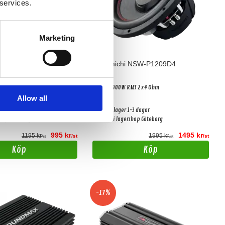
 services.
Marketing
 NSW-P1204D4
Nakamichi NSW-P1209D4
MS 2x4 Ohm
12" Bas 900W RMS 2x4 Ohm
Allow all
-3 dagar
Snabblager 1-3 dagar
shop Göteborg
Finns i lagershop Göteborg
995 kr
1495 kr
1195 kr
1995 kr
/st
/st
/st
/st
Köp
Köp
-17%