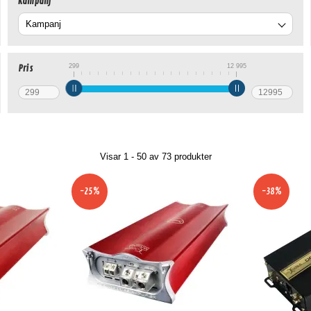
Kampanj
299
12 995
Pris
Visar 1 - 50 av
73
produkter
-25%
-38%