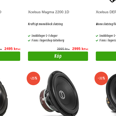
D
Xcelsus Magma 2200.1D
Xcelsus DE
Kraftigt monoblock slutsteg
Mono slutsteg fö
Snabblager 1-3 dagar
Snabblager 1
Finns i lagershop Göteborg
Finns i lager
2495 kr
2995 kr
3995 kr
/st
/st
/st
/st
Köp
-25%
-33%