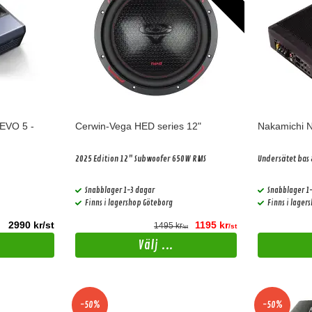
EVO 5 -
Cerwin-Vega HED series 12"
Nakamichi 
2025 Edition 12" Subwoofer 650W RMS
Undersätet bas
Snabblager 1-3 dagar
Snabblager 1
Finns i lagershop Göteborg
Finns i lager
2990 kr/st
1195 kr
1495 kr
/st
/st
Välj ...
-50%
-50%