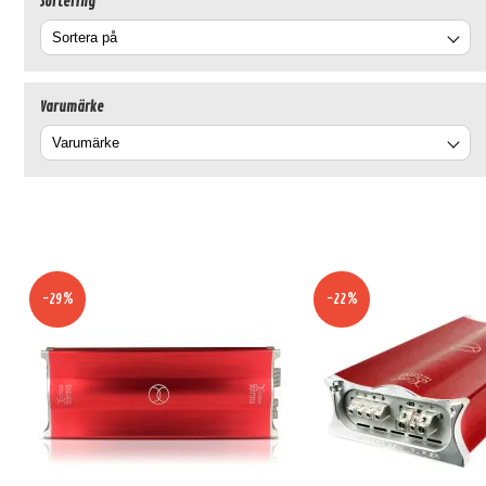
Sortering
Varumärke
-29%
-22%