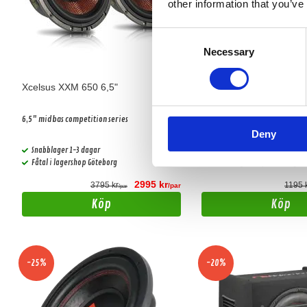
other information that you’ve
Consent
Necessary
Selection
Xcelsus XXM 650 6,5"
Reiss RS-HK12D4 V2
6,5" midbas competition series
12" Baselement 350W RMS 2x4
Deny
Snabblager 1-3 dagar
Snabblager 1-3 dagar
Fåtal i lagershop Göteborg
Finns i lagershop Göteborg
2995 kr
3795 kr
1195 
/par
/par
Köp
Köp
-25%
-20%