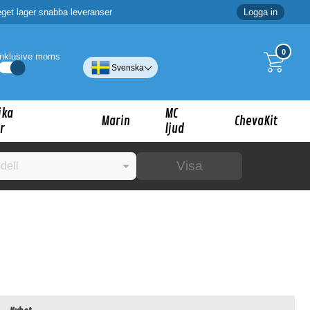
eget lager snabba leveranser
Logga in
0
Inklusive moms
Svenska
ika
MC
Marin
ChevaKit
r
ljud
Visa