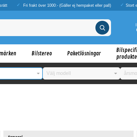
srätt
Fri frakt över 1000:- (Gäller ej hempaket eller pall)
Stort 
Bilspecif
märken
Bilstereo
Paketlösningar
produkte