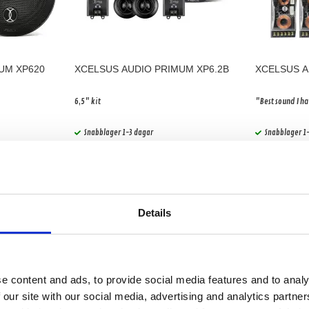
UM XP620
XCELSUS AUDIO PRIMUM XP6.2B
XCELSUS A
6,5" kit
"Best sound I ha
Snabblager 1-3 dagar
Snabblager 1
Finns i lagershop Göteborg
Finns i lager
795 kr
1195 kr
1495 kr
/par
/par
par
/par
Köp
Details
-34%
-17%
e content and ads, to provide social media features and to analy
 our site with our social media, advertising and analytics partn