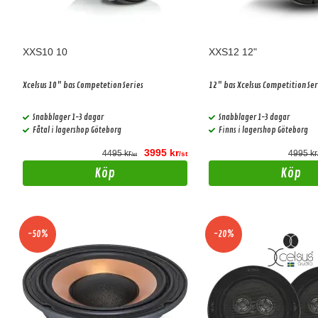
XXS10 10
XXS12 12"
Xcelsus 10" bas Competetion Series
12" bas Xcelsus Competition Ser
Snabblager 1-3 dagar
Snabblager 1-3 dagar
Fåtal i lagershop Göteborg
Finns i lagershop Göteborg
3995 kr
4495 kr
4995 kr
/st
/st
Köp
Köp
-50%
-20%