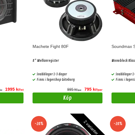
Machete Fight 80F
Soundmax 
8" Mellanregister
Monoblock Klas
Snabblager 1-3 dagar
Snabblager 1
Finns i lagershop Göteborg
Finns i lager
1995 kr
795 kr
995 kr
/st
/par
/st
/par
Köp
2 varianter
-20%
-20%