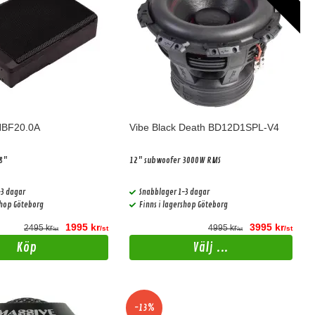
NBF20.0A
Vibe Black Death BD12D1SPL-V4
 8"
12" subwoofer 3000W RMS
-3 dagar
Snabblager 1-3 dagar
shop Göteborg
Finns i lagershop Göteborg
1995 kr
3995 kr
2495 kr
4995 kr
/st
/st
/st
/st
Köp
Välj ...
-13%