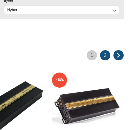
Nyhet
1
2
-38%