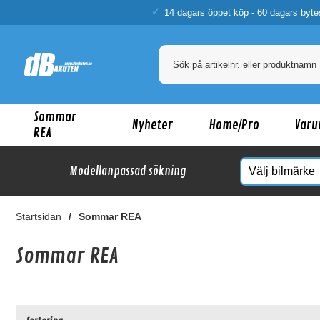
14 dagars öppet köp - 60 dagars byte
Sommar
Nyheter
Home/Pro
Varu
REA
Modellanpassad sökning
Startsidan
Sommar REA
Sommar REA