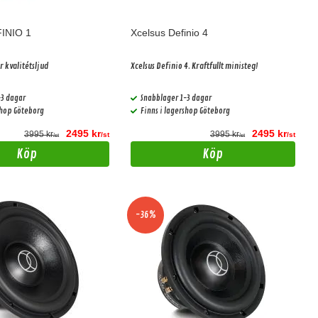
FINIO 1
Xcelsus Definio 4
r kvalitétsljud
Xcelsus Definio 4. Kraftfullt ministeg!
-3 dagar
Snabblager 1-3 dagar
shop Göteborg
Finns i lagershop Göteborg
2495 kr
2495 kr
3995 kr
3995 kr
/st
/st
/st
/st
Köp
Köp
-36%