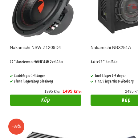
Nakamichi NSW-Z1209D4
Nakamichi NBX251A
12" Baselement 900W RMS 2x4 Ohm
Aktiv 10" baslåda
Snabblager 1-3 dagar
Snabblager 1-3 dagar
Finns i lagershop Göteborg
Finns i lagershop Göteborg
1495 kr
1995 kr
2495 kr
/st
/st
Köp
Köp
-33%