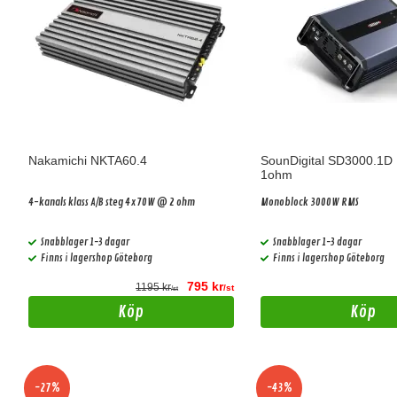
Nakamichi NKTA60.4
SounDigital SD3000.1D 
1ohm
4-kanals klass A/B steg 4x70W @ 2 ohm
Monoblock 3000W RMS
Snabblager 1-3 dagar
Snabblager 1-3 dagar
Finns i lagershop Göteborg
Finns i lagershop Göteborg
795 kr
1195 kr
/st
/st
Köp
Köp
-27%
-43%