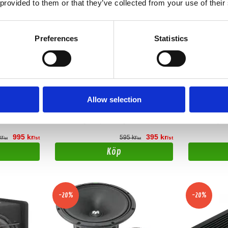
 provided to them or that they’ve collected from your use of their
Preferences
Statistics
Nakamichi NS-W12D
Nakamichi
 Ohm
12" bas 120W
12" Bas 400W R
Allow selection
Snabblager 1-3 dagar
Snabblager 1
Finns i lagershop Göteborg
Finns i lager
995 kr
395 kr
kr
595 kr
/st
/st
/st
/st
Köp
-20%
-20%