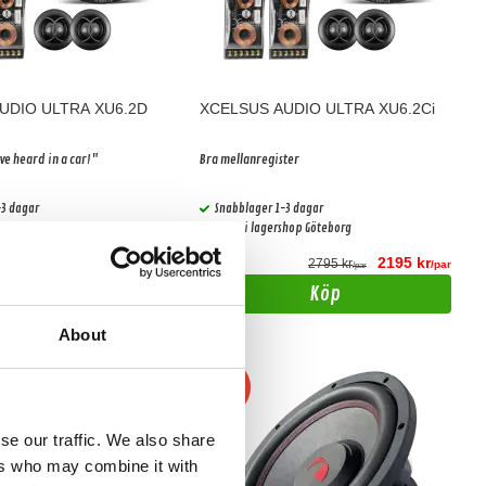
UDIO ULTRA XU6.2D
XCELSUS AUDIO ULTRA XU6.2Ci
ve heard in a car!"
Bra mellanregister
-3 dagar
Snabblager 1-3 dagar
shop Göteborg
Finns i lagershop Göteborg
1995 kr
2195 kr
2495 kr
2795 kr
/par
/par
/par
/par
Köp
Köp
About
-25%
se our traffic. We also share
ers who may combine it with