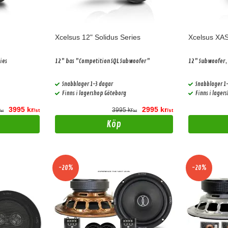
Xcelsus 12" Solidus Series
Xcelsus XAS
ies
12" bas "Competition SQL Subwoofer"
12" Subwoofer
Snabblager 1-3 dagar
Snabblager 1
Finns i lagershop Göteborg
Finns i lager
3995 kr
2995 kr
3995 kr
/st
/st
/st
/st
Köp
-20%
-20%