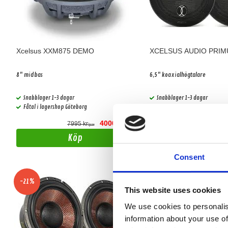
Xcelsus XXM875 DEMO
XCELSUS AUDIO PRIM
8" midbas
6,5" koaxialhögtalare
Snabblager 1-3 dagar
Snabblager 1-3 dagar
Fåtal i lagershop Göteborg
Finns i lagershop Göteborg
4000 kr
7995 kr
995 kr
/par
/par
/
Köp
Köp
Consent
-21%
-17%
This website uses cookies
We use cookies to personalis
information about your use of