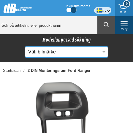
0
Inklusive moms
sv
Meny
Modellanpassad sökning
Startsidan
2-DIN Monteringsram Ford Ranger
☓
Kanske någon av dessa produkter kan intressera
dig?