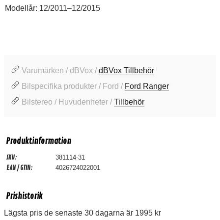
Modellår: 12/2011–12/2015
Varumärken / dBVox /
dBVox Tillbehör
Bilspecifika produkter / Ford /
Ford Ranger
Bilstereo / Huvudenheter /
Tillbehör
Produktinformation
SKU:
381114-31
EAN / GTIN:
4026724022001
Prishistorik
Lägsta pris de senaste 30 dagarna är 1995 kr