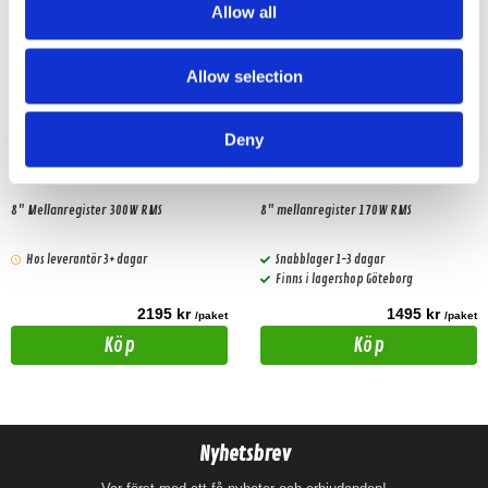
Allow all
Allow selection
Deny
Apocalypse AP-M81AC PRO
Apocalypse AP-M81SE PRO
8" Mellanregister 300W RMS
8" mellanregister 170W RMS
Hos leverantör 3+ dagar
Snabblager 1-3 dagar
Finns i lagershop Göteborg
2195 kr
1495 kr
/paket
/paket
Köp
Köp
Nyhetsbrev