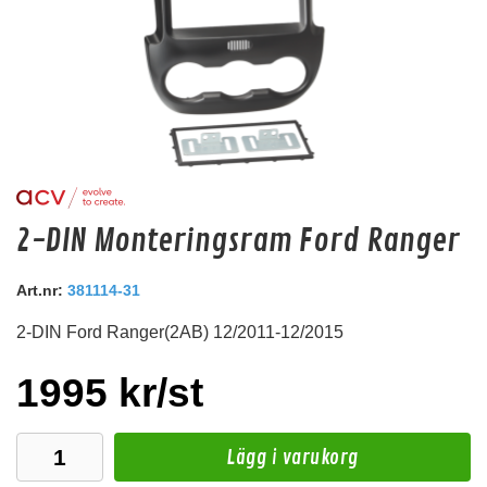
Deaf Bonce Machete 20mm2 OFC (Svart)
2-DIN Monteringsram Ford Ranger
20mm2 kopparkabel
Art.nr:
381114-31
Snabblager 1-3 dagar
Finns i lagershop Göteborg
2-DIN Ford Ranger(2AB) 12/2011-12/2015
99 kr
/st
1995 kr/st
Köp
Lägg i varukorg