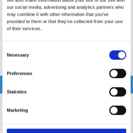
We also share information about your use of our site with
our social media, advertising and analytics partners who
Monteringsram Ford
Monteringsram
may combine it with other information that you’ve
provided to them or that they’ve collected from your use
Monteringsram till Ford
Passar Ford
of their services.
Snabblager 1-3 dagar
Snabblager 1-3 dagar
Finns i lagershop Göteborg
Finns i lagershop Göteborg
Consent
859 kr
495 kr
/st
/st
Necessary
Selection
Köp
Köp
Preferences
Andra köpte även
Statistics
Marketing