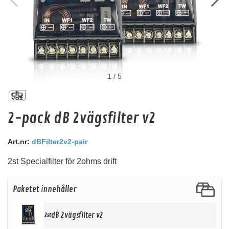
1
/
5
ACR HCA-35S (Svart)
2-pack dB 2vägsfilter v2
35mm fintrådig OFC kabel i svart färg.
Snabblager 1-3 dagar
Art.nr:
dBFilter2v2-pair
Finns i lagershop Göteborg
2st Specialfilter för 2ohms drift
149 kr
/st
Köp
Paketet innehåller
dB 2vägsfilter v2
2st