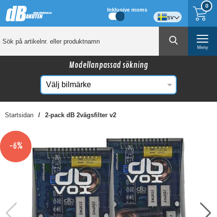
0
Inklusive moms
sv
Meny
Modellanpassad sökning
Startsidan
2-pack dB 2vägsfilter v2
☓
Kanske någon av dessa produkter kan intressera
-6%
dig?