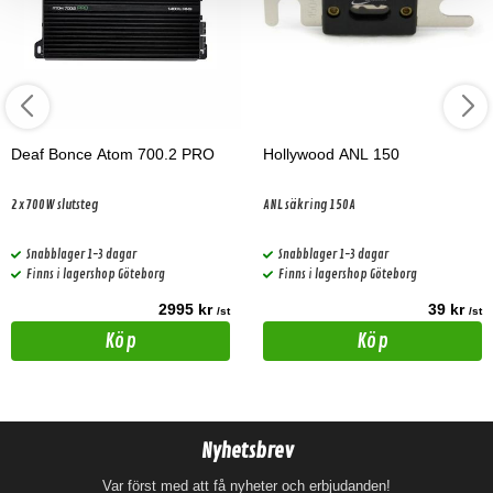
Deaf Bonce Atom 700.2 PRO
Hollywood ANL 150
2x700W slutsteg
ANL säkring 150A
Snabblager 1-3 dagar
Snabblager 1-3 dagar
Finns i lagershop Göteborg
Finns i lagershop Göteborg
2995 kr
39 kr
/st
/st
Köp
Köp
Nyhetsbrev
Var först med att få nyheter och erbjudanden!