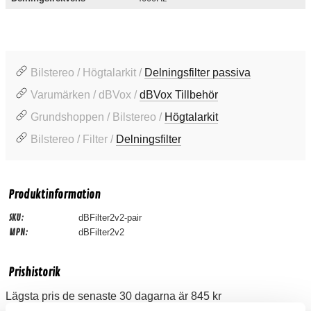
Bilstereo / Högtalarkit /
Delningsfilter passiva
Varumärken / dBVox /
dBVox Tillbehör
Grundshoppen / Bilstereo /
Högtalarkit
Bilstereo / Filter /
Delningsfilter
Produktinformation
SKU:
dBFilter2v2-pair
MPN:
dBFilter2v2
Prishistorik
Lägsta pris de senaste 30 dagarna är 845 kr