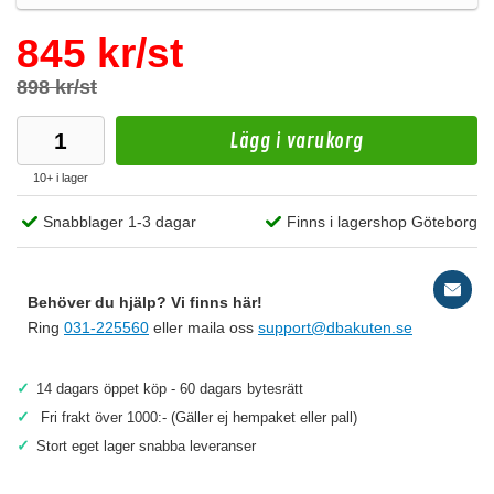
845 kr/st
898 kr/st
Lägg i varukorg
10+ i lager
Snabblager 1-3 dagar
Finns i lagershop Göteborg
Behöver du hjälp? Vi finns här!
Ring
031-225560
eller maila oss
support@dbakuten.se
✓
14 dagars öppet köp - 60 dagars bytesrätt
✓
Fri frakt över 1000:- (Gäller ej hempaket eller pall)
✓
Stort eget lager snabba leveranser