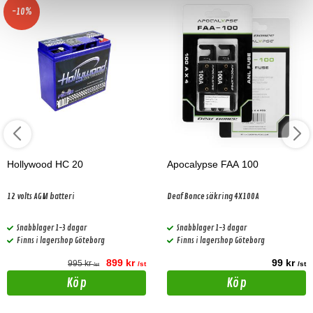
-10%
Hollywood HC 20
Apocalypse FAA 100
12 volts AGM batteri
Deaf Bonce säkring 4X100A
Snabblager 1-3 dagar
Snabblager 1-3 dagar
Finns i lagershop Göteborg
Finns i lagershop Göteborg
899 kr
99 kr
995 kr
/st
/st
/st
Köp
Köp