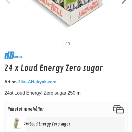
1
/
3
dBAkuten dekal (Rosa)
24 x Loud Energy Zero sugar
Rosa
Snabblager 1-3 dagar
Art.nr:
24xLAH-dryck-zero
Finns i lagershop Göteborg
24st Loud Energy! Zero sugar 250 ml
10 kr
/st
8 kr
/st
Paketet innehåller
Köp
Loud Energy Zero sugar
24st