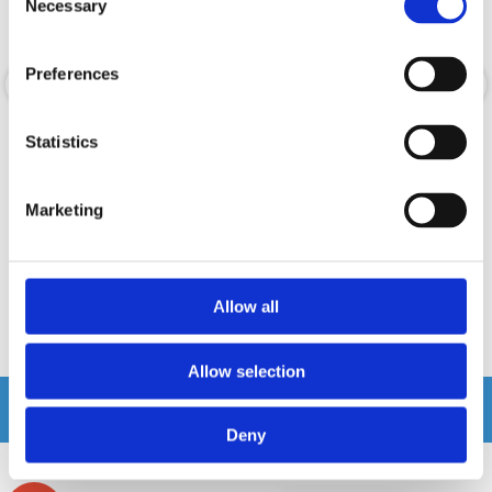
Necessary
Selection
Preferences
Avatar ABR-150.2
Hifonics ZXT5.0
Statistics
2-kanals Klass AB slutsteg 2x75W @ 2
5.0 Farad Hybrid Power kondensator
Ohm
Marketing
Snabblager 1-3 dagar
Snabblager 1-3 dagar
Finns i lagershop Göteborg
Finns i lagershop Göteborg
895 kr
1995 kr
/st
/st
Allow all
Köp
Köp
Allow selection
Andra köpte även
Deny