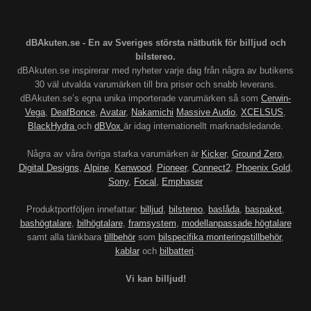
dBAkuten.se - En av Sveriges största nätbutik för billjud och
bilstereo.
dBAkuten.se inspirerar med nyheter varje dag från några av butikens
30 väl utvalda varumärken till bra priser och snabb leverans.
dBAkuten.se’s egna unika importerade varumärken så som
Cerwin-
Vega
,
DeafBonce
,
Avatar
,
Nakamichi
Massive Audio
,
XCELSUS
,
BlackHydra
och
dBVox
är idag internationellt marknadsledande.
Några av våra övriga starka varumärken är
Kicker
,
Ground Zero
,
Digital Designs
,
Alpine
,
Kenwood
,
Pioneer
,
Connect2
,
Phoenix Gold
,
Sony
,
Focal
,
Emphaser
Produktportföljen innefattar:
billjud
,
bilstereo
,
baslåda
,
baspaket
,
bashögtalare
,
bilhögtalare
,
framsystem
,
modellanpassade högtalare
samt alla tänkbara
tillbehör
som
bilspecifika monteringstillbehör
,
kablar
och
bilbatteri
.
Vi kan billjud!