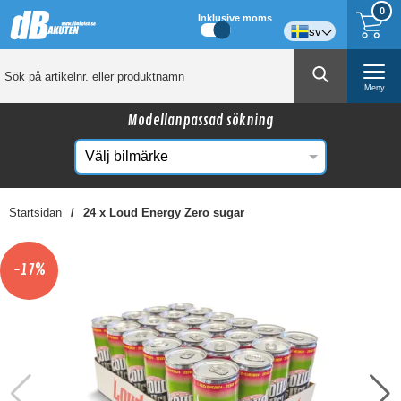
0
Inklusive moms
sv
Meny
Modellanpassad sökning
Startsidan
24 x Loud Energy Zero sugar
☓
Kanske någon av dessa produkter kan intressera
-17%
dig?