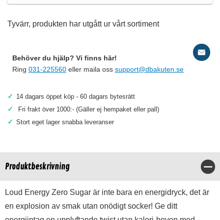
Tyvärr, produkten har utgått ur vårt sortiment
Behöver du hjälp? Vi finns här!
Ring
031-225560
eller maila oss
support@dbakuten.se
✓
14 dagars öppet köp - 60 dagars bytesrätt
✓
Fri frakt över 1000:- (Gäller ej hempaket eller pall)
✓
Stort eget lager snabba leveranser
Produktbeskrivning
Stä
Loud Energy Zero Sugar är inte bara en energidryck, det är
en explosion av smak utan onödigt socker! Ge ditt
energiintag en upplyftande twist utan kalori-boven med