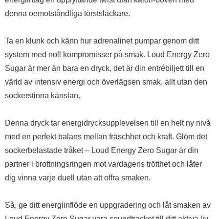
denna oemotståndliga törstsläckare.
Ta en klunk och känn hur adrenalinet pumpar genom ditt
system med noll kompromisser på smak. Loud Energy Zero
Sugar är mer än bara en dryck, det är din entrébiljett till en
värld av intensiv energi och överlägsen smak, allt utan den
sockerstinna känslan.
Denna dryck tar energidrycksupplevelsen till en helt ny nivå
med en perfekt balans mellan fräschhet och kraft. Glöm det
sockerbelastade tråket – Loud Energy Zero Sugar är din
partner i brottningsringen mot vardagens trötthet och låter
dig vinna varje duell utan att offra smaken.
Så, ge ditt energiinflöde en uppgradering och låt smaken av
Loud Energy Zero Sugar vara soundtracket till ditt aktiva liv.