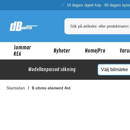
14 dagars öppet köp - 60 dagars byte
Sommar
Nyheter
Home/Pro
Varu
REA
Modellanpassad sökning
Startsidan
8 ohms element 4st
Ka