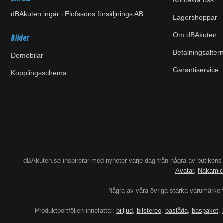
Kontakta oss
dBAkuten ingår i Elofssons försäljnings AB
Lagershoppar
Om dBAkuten
Bilder
Betalningsaltern
Demobilar
Garantiservice
Kopplingsschema
dBAkuten.se inspirerar med nyheter varje dag från några av butiken
Avatar
,
Nakamic
Några av våra övriga starka varumärke
Produktportföljen innefattar:
billjud
,
bilstereo
,
baslåda
,
baspaket
,