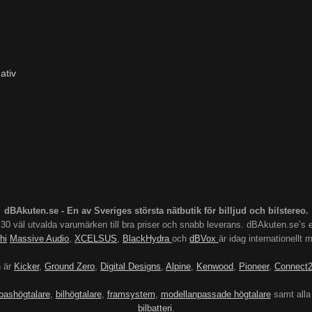
ativ
dBAkuten.se - En av Sveriges största nätbutik för billjud och bilstereo.
s 30 väl utvalda varumärken till bra priser och snabb leverans. dBAkuten.se
hi
Massive Audio
,
XCELSUS
,
BlackHydra
och
dBVox
är idag internationellt
n är
Kicker
,
Ground Zero
,
Digital Designs
,
Alpine
,
Kenwood
,
Pioneer
,
Connect
bashögtalare
,
bilhögtalare
,
framsystem
,
modellanpassade högtalare
samt alla
bilbatteri
.