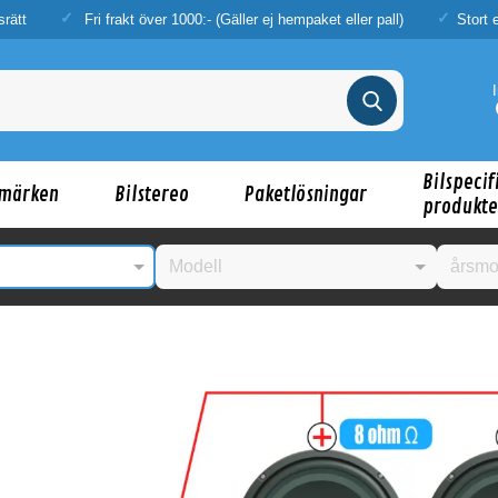
srätt
Fri frakt över 1000:- (Gäller ej hempaket eller pall)
Stort 
Bilspecif
märken
Bilstereo
Paketlösningar
produkte
nske någon av dessa produkter kan intressera d