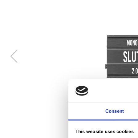
Audio System Z-EVO 0.75M
RCA kabel i OFC koppar. 0,75m lång.
Snabblager 1-3 dagar
Finns i lagershop Göteborg
Consent
This website uses cookies