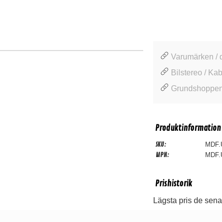
Varumärken / 
Bilstereo / Kab
Grundshoppen 
Produktinformation
SKU:
MDF.
MPN:
MDF.
Prishistorik
Lägsta pris de sena