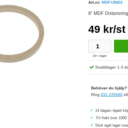
Art.nr:
MDF.UNI02
8" MDF Distansring
49 kr/st
10+ i lager
Snabblager 1-3 d
Behöver du hjälp? 
Ring
031-225560
el
✓
14 dagars öppet köp
Köp
✓
Fri frakt över 1000:
✓
Stort eget lager sn