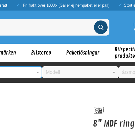
srätt
Fri frakt över 1000:- (Gäller ej hempaket eller pall)
Stort 
Bilspecif
märken
Bilstereo
Paketlösningar
produkte
nske någon av dessa produkter kan intressera d
8" MDF ring