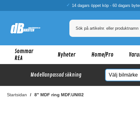
14 dagars öppet köp - 60 dagars byte
Sommar
Nyheter
Home/Pro
Varu
REA
Modellanpassad sökning
Startsidan
8" MDF ring MDF.UNI02
Ka