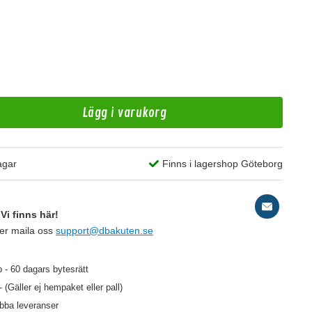
Lägg i varukorg
A
agar
Finns i lagershop Göteborg
RC
Vi finns här!
ler maila oss
support@dbakuten.se
149 kr
/st
 - 60 dagars bytesrätt
- (Gäller ej hempaket eller pall)
abba leveranser