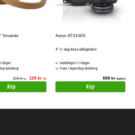
" försänkt
Axton ATX100S
4" 2-vägs Koaxialhögtalare
-3 dagar
Snabblager 1-3 dagar
shop Göteborg
Finns i lagershop Göteborg
129 kr
699 kr
159 kr
/st
/paket
/st
Köp
Köp