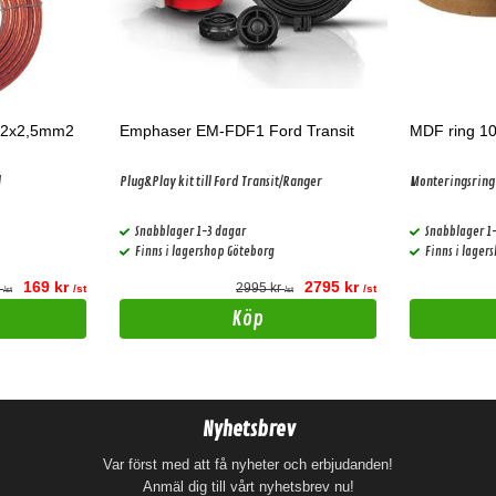
 2x2,5mm2
Emphaser EM-FDF1 Ford Transit
MDF ring 10
l
Plug&Play kit till Ford Transit/Ranger
Monteringsring
Snabblager 1-3 dagar
Snabblager 1
Finns i lagershop Göteborg
Finns i lager
169 kr
2795 kr
r
2995 kr
/st
/st
/st
/st
Köp
Nyhetsbrev
Var först med att få nyheter och erbjudanden!
Anmäl dig till vårt nyhetsbrev nu!