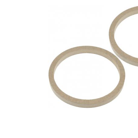
ACR HCA-35S (Svart)
35mm fintrådig OFC kabel i svart färg.
Snabblager 1-3 dagar
Finns i lagershop Göteborg