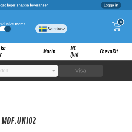
eget lager snabba leveranser
Logga in
0
Inklusive moms
Svenska
ika
MC
Marin
ChevaKit
r
ljud
Visa
☓
ig?
 MDF.UNI02