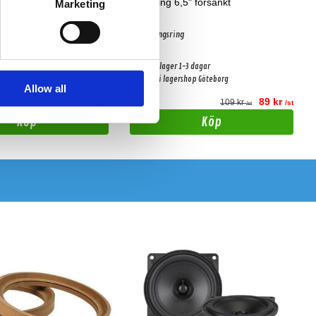
100mm
MDF ring 6,5" försänkt
Marketing
00mm högtalare 18mm tjock
Monteringsring
r 3+ dagar
Snabblager 1-3 dagar
Finns i lagershop Göteborg
Allow all
95 kr
89 kr
109 kr
/st
/st
/st
Köp
Köp