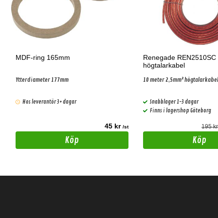
MDF-ring 165mm
Renegade REN2510SC
högtalarkabel
Ytterdiameter 177mm
10 meter 2,5mm² högtalarkabe
Hos leverantör 3+ dagar
Snabblager 1-3 dagar
Finns i lagershop Göteborg
45 kr
195 k
t
/st
Köp
Köp