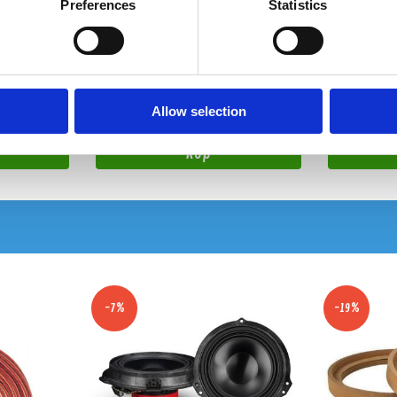
UNI13
MDF-ring 165mm MDF-PD165/18
MDF ring 
Preferences
Statistics
MDF-ring 6.5"
MDF ring för 1
Snabblager 1-3 dagar
Hos leverantö
Finns i lagershop Göteborg
Allow selection
75 kr
75 kr
/st
/st
Köp
-7%
-19%