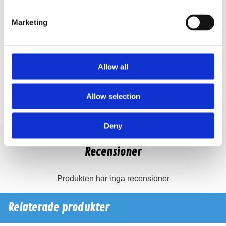
Marketing
Produktinformation
SKU:
ILX-705D
MPN:
ILX-705D
Allow all
EAN / GTIN:
4958043905225
Allow selection
Prishistorik
Lägsta pris de senaste 30 dagarna är 7990 kr
Deny
Recensioner
Produkten har inga recensioner
Relaterade produkter