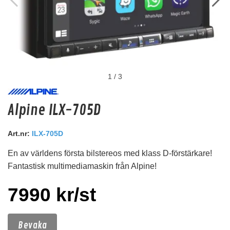
1
/
3
RVY2M Vega Y adapter
Alpine ILX-705D
1 hona till 2 hanar
Art.nr:
ILX-705D
Snabblager 1-3 dagar
Finns i lagershop Göteborg
En av världens första bilstereos med klass D-förstärkare!
Fantastisk multimediamaskin från Alpine!
99 kr
/st
79 kr
/st
7990 kr/st
Köp
Bevaka