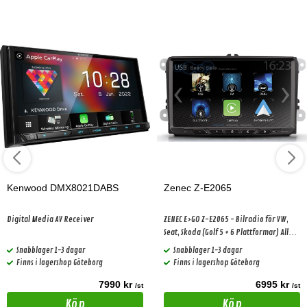
Kenwood DMX8021DABS
Zenec Z-E2065
Digital Media AV Receiver
ZENEC E>GO Z-E2065 - Bilradio för VW,
Seat, Skoda (Golf 5 + 6 Plattformar) Alla
aktiva ljudsystem från Dynaudio och
Snabblager 1-3 dagar
Snabblager 1-3 dagar
Fender stöds
Finns i lagershop Göteborg
Finns i lagershop Göteborg
7990 kr
6995 kr
/st
/st
Köp
Köp