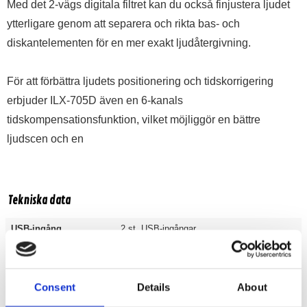
Med det 2-vägs digitala filtret kan du också finjustera ljudet
ytterligare genom att separera och rikta bas- och
diskantelementen för en mer exakt ljudåtergivning.
För att förbättra ljudets positionering och tidskorrigering
erbjuder ILX-705D även en 6-kanals
tidskompensationsfunktion, vilket möjliggör en bättre
ljudscen och en
Tekniska data
USB-ingång
2 st. USB-ingångar
AUX-ingång
Ja
Bluetooth
Ja
Consent
Details
About
Equalizer
56 bands parametrisk eq