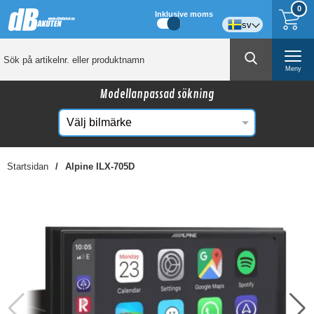
0
Inklusive moms
sv
Meny
Modellanpassad sökning
Startsidan
Alpine ILX-705D
☓
Kanske någon av dessa produkter kan intressera
dig?