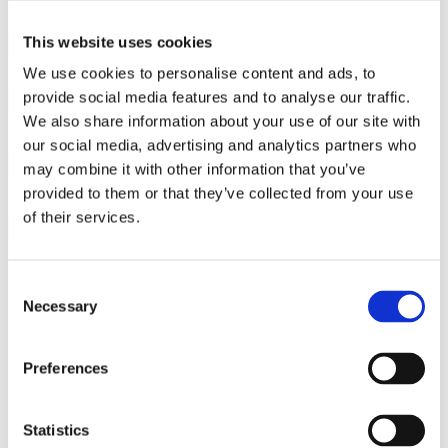
Högpassfilter
2-vägs digitalt filter
Display
This website uses cookies
7
Radio
DAB+ Digital Radio
We use cookies to personalise content and ads, to
provide social media features and to analyse our traffic.
Videoingångar
HDMI-ingång
We also share information about your use of our site with
Lågnivå-utgång
3 par lågnivåutgångar (4V)
our social media, advertising and analytics partners who
Tidskompensering
6-kanals
may combine it with other information that you’ve
provided to them or that they’ve collected from your use
Anslutning iPhone
Trådlös Apple CarPlay
of their services.
Handsfree
Ja
Kompatibilitet
Android Auto/Trådlös Apple CarPlay
Consent
Necessary
Selection
Bilstereo / Huvudenheter /
Bilstereo DAB
Preferences
Bilstereo / Huvudenheter /
Bilstereo-Dubbeldin
Varumärken / Alpine /
Multimedia
Statistics