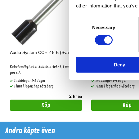
other information that you’ve
Consent
Necessary
Selection
Audio System CCE 2.5 B (Svart)
Audio System CCE 1.5 
Deny
Kabeländhylsa för kabelstorlek: 2,5 mm². Säljs
Kabeländhylsa för kabelstorlek
per st!.
Snabblager 1-3 dagar
Snabblager 1-3 dagar
Finns i lagershop Göteborg
Finns i lagershop Göteborg
2 kr
t
/st
Köp
Köp
Andra köpte även