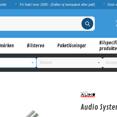
srätt
Fri frakt över 1000:- (Gäller ej hempaket eller pall)
Stort 
Bilspecif
märken
Bilstereo
Paketlösningar
produkte
nske någon av dessa produkter kan intressera d
Audio Syste