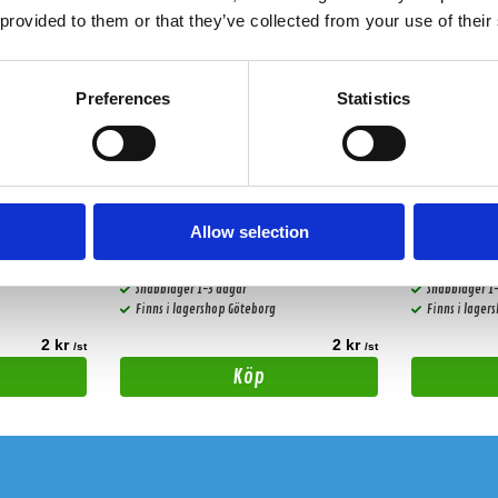
 provided to them or that they’ve collected from your use of their
Preferences
Statistics
R (Röd)
Audio System CCE 4.0 B (Svart)
Audio Syste
Allow selection
: 1,5 mm².
Kabeländhylsa för kabelstorlek: 4,0 mm². 1st.
Kabeländhylsa f
Snabblager 1-3 dagar
Snabblager 1
Finns i lagershop Göteborg
Finns i lager
2 kr
2 kr
/st
/st
Köp