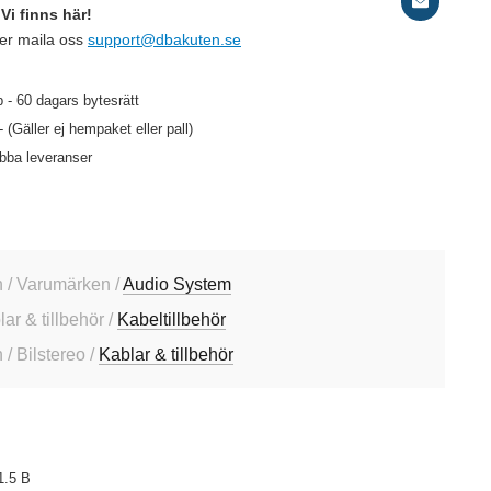
Vi finns här!
ler maila oss
support@dbakuten.se
 - 60 dagars bytesrätt
- (Gäller ej hempaket eller pall)
abba leveranser
 / Varumärken /
Audio System
lar & tillbehör /
Kabeltillbehör
/ Bilstereo /
Kablar & tillbehör
1.5 B