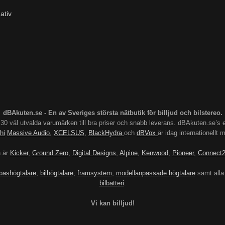
ativ
dBAkuten.se - En av Sveriges största nätbutik för billjud och bilstereo.
s 30 väl utvalda varumärken till bra priser och snabb leverans. dBAkuten.se
hi
Massive Audio
,
XCELSUS
,
BlackHydra
och
dBVox
är idag internationellt
n är
Kicker
,
Ground Zero
,
Digital Designs
,
Alpine
,
Kenwood
,
Pioneer
,
Connect
bashögtalare
,
bilhögtalare
,
framsystem
,
modellanpassade högtalare
samt alla
bilbatteri
.
Vi kan billjud!