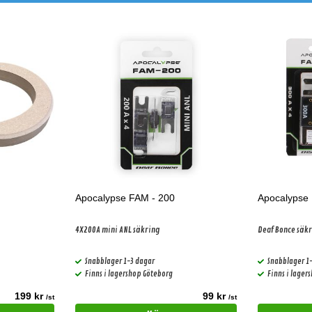
Apocalypse FAM - 200
Apocalypse
4X200A mini ANL säkring
Deaf Bonce säk
Snabblager 1-3 dagar
Snabblager 1
Finns i lagershop Göteborg
Finns i lager
199 kr
99 kr
/st
/st