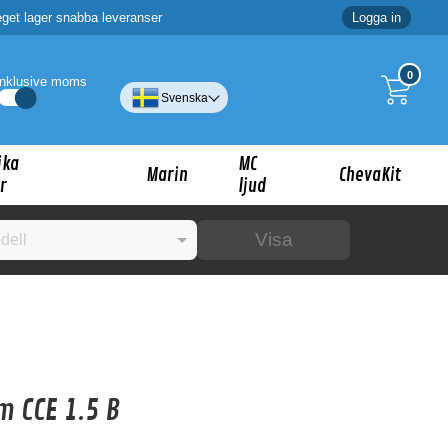
eget lager snabba leveranser
Logga in
0
Inklusive moms
Svenska
ika
MC
Marin
ChevaKit
r
ljud
Visa
☓
ig?
m CCE 1.5 B