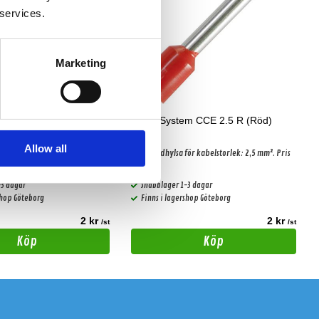
 services.
Marketing
m CCE 4.0 R (Röd)
Audio System CCE 2.5 R (Röd)
Allow all
ör kabelstorlek: 4,0 mm². 1st.
Kabeländhylsa för kabelstorlek: 2,5 mm². Pris
per st!
-3 dagar
Snabblager 1-3 dagar
shop Göteborg
Finns i lagershop Göteborg
2 kr
2 kr
/st
/st
Köp
Köp