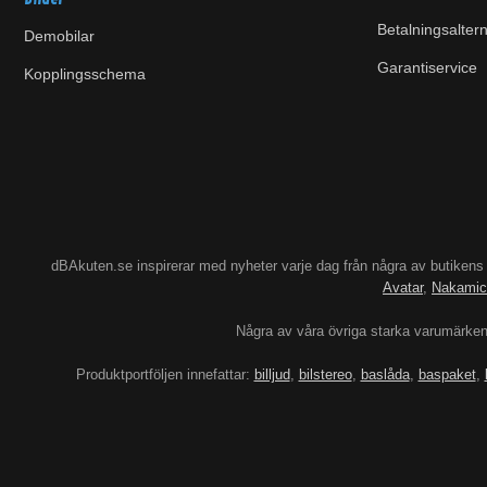
Betalningsaltern
Demobilar
Garantiservice
Kopplingsschema
dBAkuten.se inspirerar med nyheter varje dag från några av butiken
Avatar
,
Nakamic
Några av våra övriga starka varumärke
Produktportföljen innefattar:
billjud
,
bilstereo
,
baslåda
,
baspaket
,