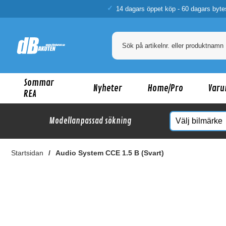
14 dagars öppet köp - 60 dagars byte
Sommar
Nyheter
Home/Pro
Varu
REA
Modellanpassad sökning
Startsidan
Audio System CCE 1.5 B (Svart)
Ka