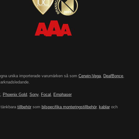
’s egna unika importerade varumärken så som
Cerwin-Vega
,
DeafBonce
,
 marknadsledande.
2
,
Phoenix Gold
,
Sony
,
Focal
,
Emphaser
 tänkbara
tillbehör
som
bilspecifika monteringstillbehör
,
kablar
och