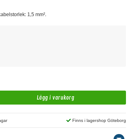
abelstorlek: 1,5 mm².
A
Ka
Lägg i varukorg
4 kr
/st
agar
Finns i lagershop Göteborg