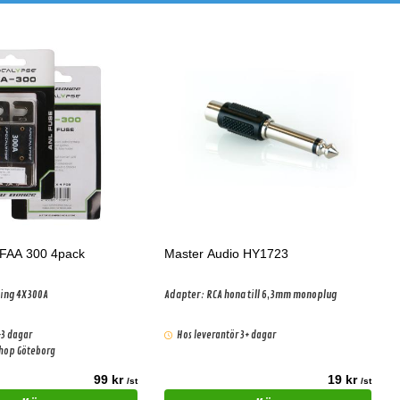
 FAA 300 4pack
Master Audio HY1723
ring 4X300A
Adapter: RCA hona till 6,3mm monoplug
-3 dagar
Hos leverantör 3+ dagar
shop Göteborg
99 kr
19 kr
/st
/st