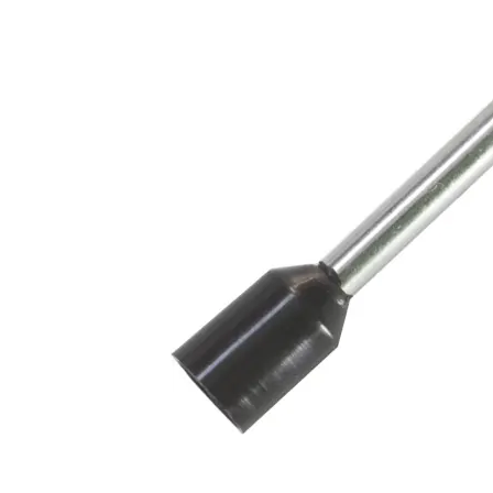
Audio System CCE 25 R (Röd)
Kabeländhylsa för kabelstorlek: 20/25,0 mm². 1st/förpackning.
Snabblager 1-3 dagar
Finns i lagershop Göteborg