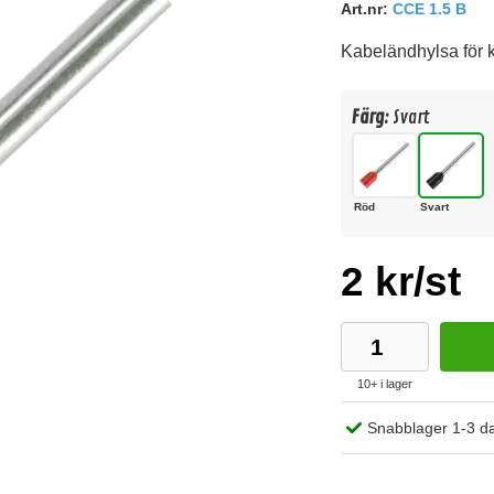
Art.nr:
CCE 1.5 B
Kabeländhylsa för k
Färg:
Svart
Röd
Svart
2 kr/st
10+ i lager
Snabblager 1-3 d
Köp