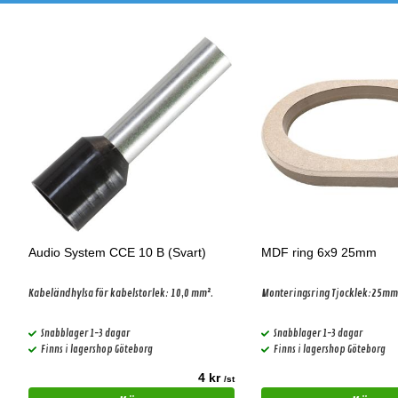
Audio System CCE 10 B (Svart)
MDF ring 6x9 25mm
Kabeländhylsa för kabelstorlek: 10,0 mm².
Monteringsring Tjocklek:25mm
Snabblager 1-3 dagar
Snabblager 1-3 dagar
Finns i lagershop Göteborg
Finns i lagershop Göteborg
4 kr
t
/st