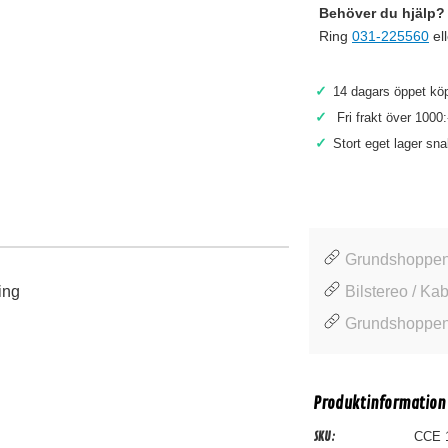
Behöver du hjälp? 
Ring
031-225560
el
✓
14 dagars öppet köp
✓
Fri frakt över 1000:
✓
Stort eget lager sn
Grundshoppen
ing
Bilstereo / Kab
Grundshoppen 
Produktinformation
SKU:
CCE 