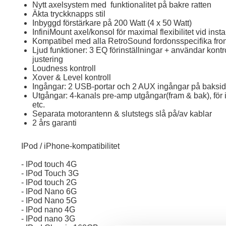
Nytt axelsystem med funktionalitet på bakre ratten
Äkta tryckknapps stil
Inbyggd förstärkare på 200 Watt (4 x 50 Watt)
InfiniMount axel/konsol för maximal flexibilitet vid inst
Kompatibel med alla RetroSound fordonsspecifika fro
Ljud funktioner: 3 EQ förinställningar + användar kontr
justering
Loudness kontroll
Xover & Level kontroll
Ingångar: 2 USB-portar och 2 AUX ingångar på baksi
Utgångar: 4-kanals pre-amp utgångar(fram & bak), för i
etc.
Separata motorantenn & slutstegs slå på/av kablar
2 års garanti
IPod / iPhone-kompatibilitet
- IPod touch 4G
- IPod Touch 3G
- IPod touch 2G
- IPod Nano 6G
- IPod Nano 5G
- IPod nano 4G
- IPod nano 3G