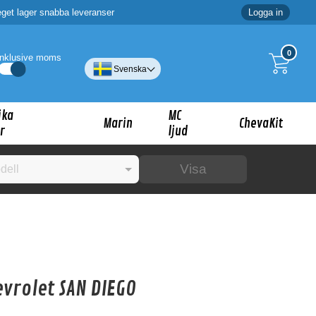
eget lager snabba leveranser
Logga in
0
Inklusive moms
Svenska
ika
MC
Marin
ChevaKit
r
ljud
Visa
☓
ig?
vrolet SAN DIEGO