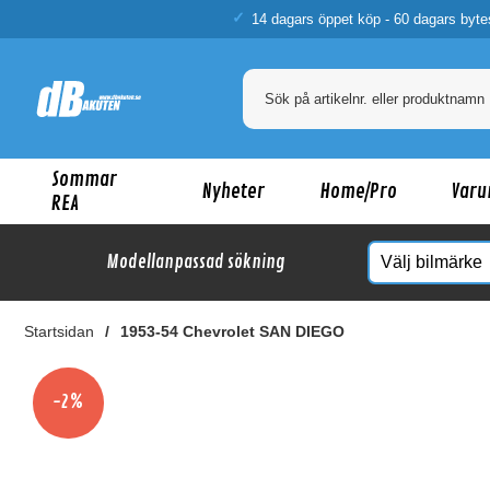
14 dagars öppet köp - 60 dagars byte
Sommar
Nyheter
Home/Pro
Varu
REA
Modellanpassad sökning
Startsidan
1953-54 Chevrolet SAN DIEGO
Ka
-2%