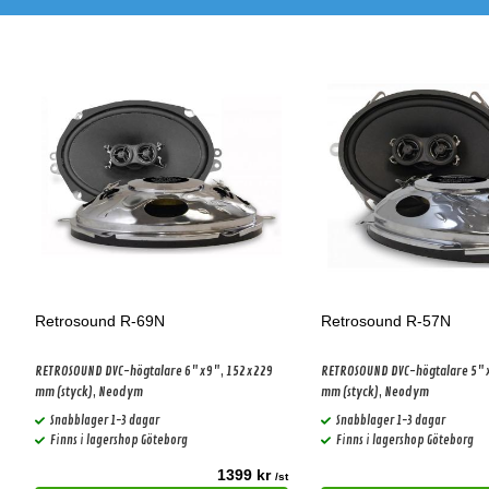
Retrosound R-69N
Retrosound R-57N
RETROSOUND DVC-högtalare 6"x9", 152x229
RETROSOUND DVC-högtalare 5"
mm (styck), Neodym
mm (styck), Neodym
Snabblager 1-3 dagar
Snabblager 1-3 dagar
Finns i lagershop Göteborg
Finns i lagershop Göteborg
1399 kr
t
/st