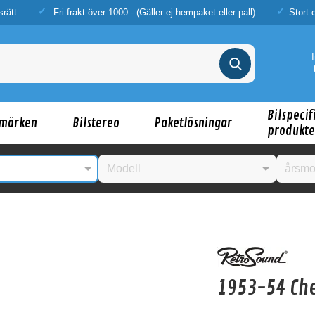
srätt
Fri frakt över 1000:- (Gäller ej hempaket eller pall)
Stort 
Bilspecif
märken
Bilstereo
Paketlösningar
produkte
nske någon av dessa produkter kan intressera d
1953-54 Che