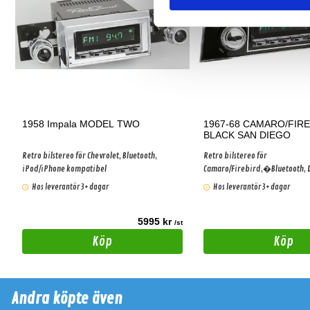
1958 Impala MODEL TWO
1967-68 CAMARO/FIR
BLACK SAN DIEGO
Retro bilstereo för Chevrolet, Bluetooth,
Retro bilstereo för
iPod/iPhone kompatibel
Camaro/Firebird,�Bluetooth, 
Hos leverantör 3+ dagar
Hos leverantör 3+ dagar
5995 kr
t
/st
Köp
Köp
Andra köpte även