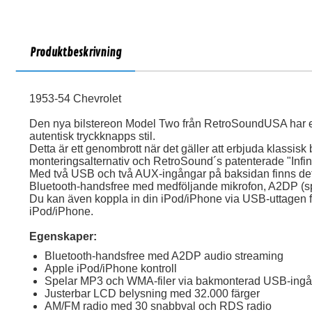
Produktbeskrivning
1953-54 Chevrolet
Den nya bilstereon Model Two från RetroSoundUSA har
autentisk tryckknapps stil.
Detta är ett genombrott när det gäller att erbjuda klassisk 
monteringsalternativ och RetroSound´s patenterade "Infi
Med två USB och två AUX-ingångar på baksidan finns det 
Bluetooth-handsfree med medföljande mikrofon, A2DP (sp
Du kan även koppla in din iPod/iPhone via USB-uttagen f
iPod/iPhone.
Egenskaper:
Bluetooth-handsfree med A2DP audio streaming
Apple iPod/iPhone kontroll
Spelar MP3 och WMA-filer via bakmonterad USB-ing
Justerbar LCD belysning med 32.000 färger
AM/FM radio med 30 snabbval och RDS radio