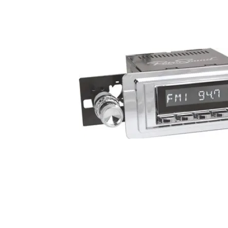
Emphaser ESP-RC3
Ny High-End 3m RCA kabel från Emphaser.
Snabblager 1-3 dagar
Finns i lagershop Göteborg