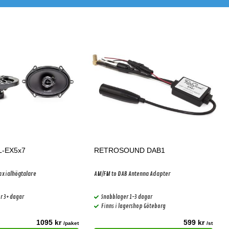
L-EX5x7
RETROSOUND DAB1
axialhögtalare
AM/FM to DAB Antenna Adapter
r 3+ dagar
Snabblager 1-3 dagar
Finns i lagershop Göteborg
1095 kr
599 kr
/paket
/st