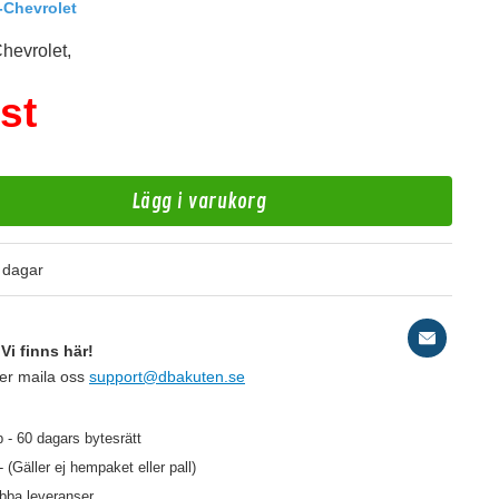
-Chevrolet
Chevrolet,
st
Lägg i varukorg
4
 dagar
10
Vi finns här!
ler maila oss
support@dbakuten.se
199 kr
/st
 - 60 dagars bytesrätt
- (Gäller ej hempaket eller pall)
abba leveranser