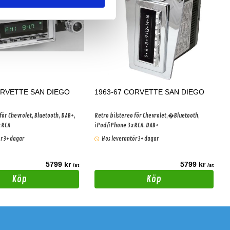
ORVETTE SAN DIEGO
1963-67 CORVETTE SAN DIEGO
för Chevrolet, Bluetooth, DAB+,
Retro bilstereo för Chevrolet,�Bluetooth,
xRCA
iPod/iPhone 3xRCA, DAB+
r 3+ dagar
Hos leverantör 3+ dagar
5799 kr
5799 kr
/st
/st
Köp
Köp