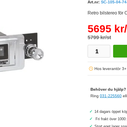
Art.nr:
SC-105-04-74
Retro bilstereo för 
5695 kr/
5799 kr/st
Hos leverantör 3+
Behöver du hjälp? 
Ring
031-225560
el
Köp
✓
14 dagars öppet köp
✓
Fri frakt över 1000:
✓
Stort eget lager sn