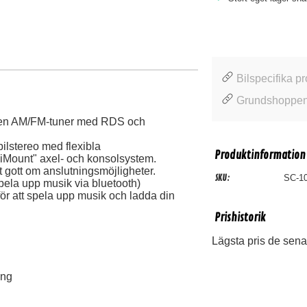
Bilspecifika pr
Grundshoppen
 en AM/FM-tuner med RDS och
bilstereo med flexibla
Produktinformation
niMount" axel- och konsolsystem.
gott om anslutningsmöjligheter.
SKU:
SC-10
ela upp musik via bluetooth)
ör att spela upp musik och ladda din
Prishistorik
Lägsta pris de sena
ång