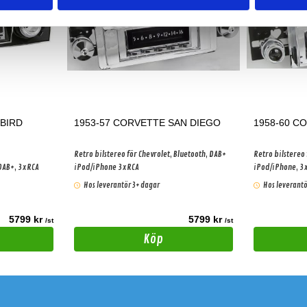
EBIRD
1953-57 CORVETTE SAN DIEGO
1958-60 C
Retro bilstereo för Chevrolet, Bluetooth, DAB+
Retro bilstereo 
DAB+, 3xRCA
iPod/iPhone 3xRCA
iPod/iPhone, 3
Hos leverantör 3+ dagar
Hos leverantö
5799 kr
5799 kr
/st
/st
Köp