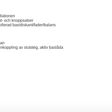
allationen
nt- och knoppsatser
ollerad bas/diskant/fader/balans
dan
nkoppling av slutsteg, aktiv baslåda