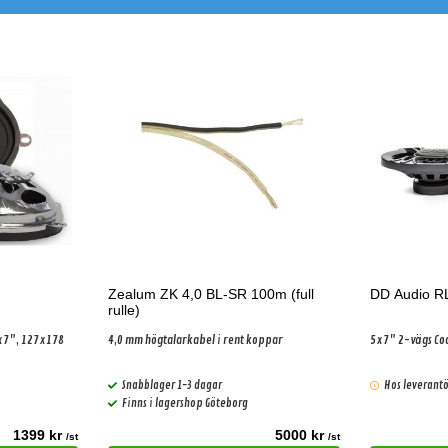
Zealum ZK 4,0 BL-SR 100m (full
DD Audio R
rulle)
x7", 127x178
4,0 mm högtalarkabel i rent koppar
5x7" 2-vägs Co
Snabblager 1-3 dagar
Hos leverantö
Finns i lagershop Göteborg
1399 kr
5000 kr
/st
/st