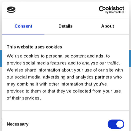
Lägsta pris de senaste 30 dagarna är 2299 kr
Recensioner
Consent
Details
About
Produkten har inga recensioner
This website uses cookies
We use cookies to personalise content and ads, to
Relaterade produkter
provide social media features and to analyse our traffic.
We also share information about your use of our site with
our social media, advertising and analytics partners who
may combine it with other information that you’ve
provided to them or that they’ve collected from your use
of their services.
Consent
Necessary
Selection