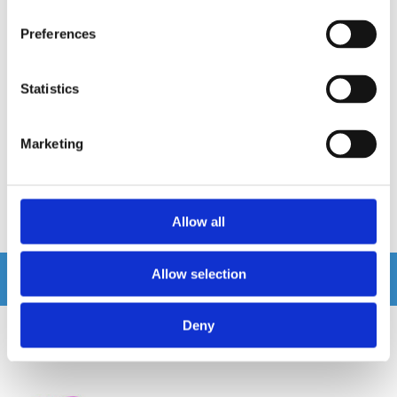
Preferences
Nakamichi NDSE100A Honda
ZDAP-HND1 Plug & Play DSP
Kit Honda 2008-2017
Statistics
Plug&Play DSP paket inkl anpassad
För Honda från 2008 till 2017
kabel. DSP:n är appstyrd och har
inbyggd BT streaming
Snabblager 1-3 dagar
Snabblager 1-3 dagar
Marketing
Finns i lagershop Göteborg
Finns i lagershop Göteborg
2795 kr
4995 kr
/st
/st
Köp
Köp
Allow all
Allow selection
Andra köpte även
Deny