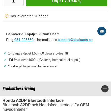
Lägg i varukorg
Hos leverantör 3+ dagar
Behöver du hjälp? Vi finns här!
Ring
031-225560
eller maila oss
support@dbakuten.se
✓
14 dagars öppet köp - 60 dagars bytesrätt
✓
Fri frakt över 1000:- (Gäller ej hempaket eller pall)
✓
Stort eget lager snabba leveranser
Produktbeskrivning
Stä
Honda A2DP Bluetooth Interface
Bluetooth A2DP och Handsfree Interface för OEM
huvudenheter.