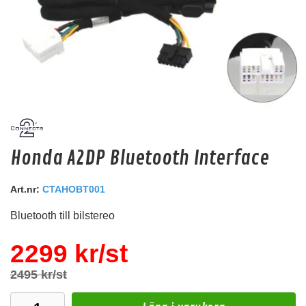
Audio System Z-EVO 0.75M
Honda A2DP Bluetooth Interface
RCA kabel i OFC koppar. 0,75m lång.
Snabblager 1-3 dagar
Art.nr:
CTAHOBT001
Finns i lagershop Göteborg
Bluetooth till bilstereo
129 kr
/st
Köp
2299 kr/st
2495 kr/st