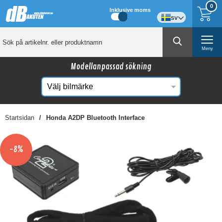
0
Inklusive moms
sv
Meny
Modellanpassad sökning
Startsidan
Honda A2DP Bluetooth Interface
☓
Kanske någon av dessa produkter kan intressera
-8%
dig?