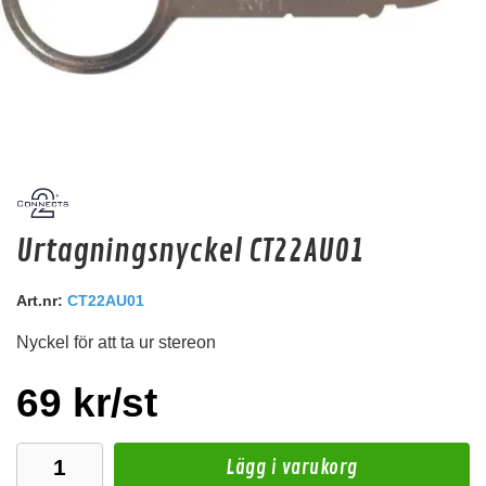
Hifonics HF-RKS
Urtagningsnyckel CT22AU01
Kit för att skära och fästa dämpmatta. Förenklar installationen markant!
Snabblager 1-3 dagar
Art.nr:
CT22AU01
Finns i lagershop Göteborg
Nyckel för att ta ur stereon
220 kr
/st
Köp
69 kr/st
Lägg i varukorg