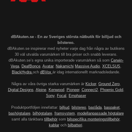
dBAkuten.se - En av Sveriges största nätbutik för billjud och
bilstereo.
dBAkuten.se inspirerar med nyheter varje dag från några av butikens
30 väl utvalda varumärken till bra priser och snabb leverans.
dBAkuten.se’s egna unika importerade varumärken så som
Cerwin-
Vega
,
DeafBonce
,
Avatar
,
Nakamichi
Massive Audio
,
XCELSUS
,
BlackHydra
och
dBVox
är idag internationellt marknadsledande.
Några av våra övriga starka varumärken är
Kicker
,
Ground Zero
,
Digital Designs
,
Alpine
,
Kenwood
,
Pioneer
,
Connect2
,
Phoenix Gold
,
Sony
,
Focal
,
Emphaser
Produktportföljen innefattar:
billjud
,
bilstereo
,
baslåda
,
baspaket
,
bashögtalare
,
bilhögtalare
,
framsystem
,
modellanpassade högtalare
samt alla tänkbara
tillbehör
som
bilspecifika monteringstillbehör
,
kablar
och
bilbatteri
.