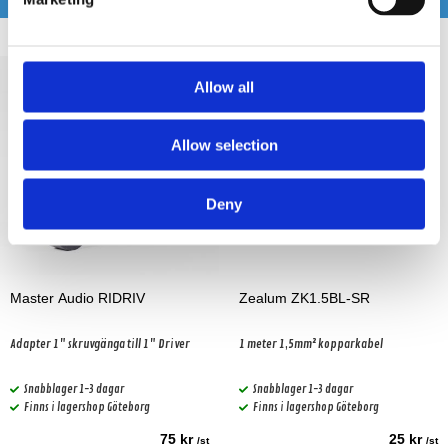
Allow all
Allow selection
Deny
Master Audio RIDRIV
Zealum ZK1.5BL-SR
Adapter 1" skruvgänga till 1" Driver
1 meter 1,5mm² kopparkabel
Snabblager 1-3 dagar
Snabblager 1-3 dagar
Finns i lagershop Göteborg
Finns i lagershop Göteborg
75 kr
25 kr
/st
/st