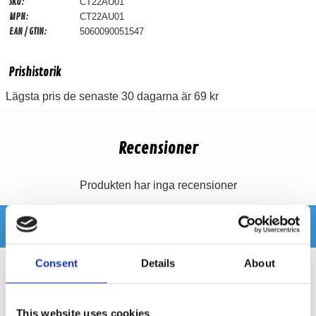
SKU:
CT22AU01
MPN:
CT22AU01
EAN / GTIN:
5060090051547
Prishistorik
Lägsta pris de senaste 30 dagarna är 69 kr
Recensioner
Produkten har inga recensioner
Relaterade produkter
Consent
Details
About
This website uses cookies