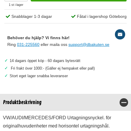
1 st i lager
Snabblager 1-3 dagar
Fåtal i lagershop Göteborg
Behöver du hjälp? Vi finns här!
Ring
031-225560
eller maila oss
support@dbakuten.se
✓
14 dagars öppet köp - 60 dagars bytesrätt
✓
Fri frakt över 1000:- (Gäller ej hempaket eller pall)
✓
Stort eget lager snabba leveranser
Produktbeskrivning
Stä
VW/AUDI/MERCEDES/FORD Urtagningsnyckel. för
originalhuvudenheter med horisontel urtagningshål.