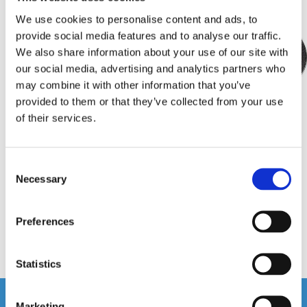
We use cookies to personalise content and ads, to
provide social media features and to analyse our traffic.
We also share information about your use of our site with
our social media, advertising and analytics partners who
may combine it with other information that you’ve
provided to them or that they’ve collected from your use
of their services.
ZRS-Fakra-iso
Urtagsnycklar CT22AU02
Antennadapter med Fakra till ISO
Passar Audi, VW
Consent
kontakt.
Necessary
Selection
Snabblager 1-3 dagar
Snabblager 1-3 dagar
Finns i lagershop Göteborg
Finns i lagershop Göteborg
Preferences
98 kr
69 kr
/st
/paket
Köp
Köp
Statistics
Andra köpte även
Marketing