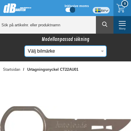
0
Inklusive moms
sv
Meny
Modellanpassad sökning
Startsidan
Urtagningsnyckel CT22AU01
☓
Kanske någon av dessa produkter kan intressera
dig?