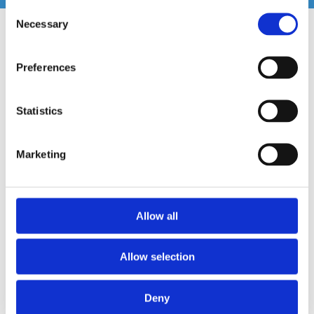
Consent
Necessary
Selection
Preferences
Statistics
Marketing
Apocalypse AP-M81SE PRO
Apocalypse AP-M81AC PRO
Allow all
8" mellanregister 170W RMS
8" Mellanregister 300W RMS
Allow selection
Snabblager 1-3 dagar
Hos leverantör 3+ dagar
Finns i lagershop Göteborg
Deny
1495 kr
2195 kr
/paket
/paket