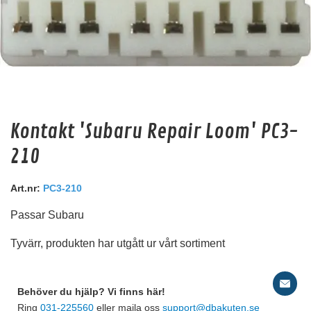
Kontakt 'Subaru Repair Loom' PC3-
Deaf Bonce Machete 20mm2 OFC (Svart)
210
20mm2 kopparkabel
Art.nr:
PC3-210
Snabblager 1-3 dagar
Finns i lagershop Göteborg
Passar Subaru
99 kr
/st
Tyvärr, produkten har utgått ur vårt sortiment
79 kr
/st
Köp
Behöver du hjälp? Vi finns här!
Ring
031-225560
eller maila oss
support@dbakuten.se