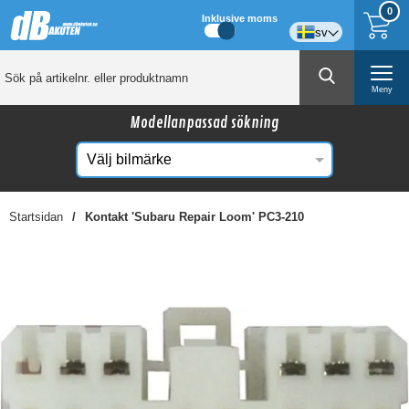
0
Inklusive moms
sv
Meny
Modellanpassad sökning
Startsidan
Kontakt 'Subaru Repair Loom' PC3-210
☓
Kanske någon av dessa produkter kan intressera
dig?