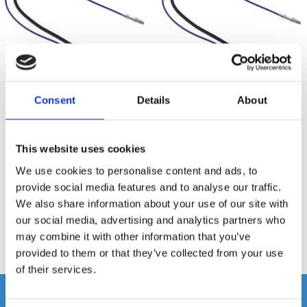
Consent
Details
About
Antenn Adapter
Antenn Adapter
Toyota,Subaru,Lexus
Toyota,Subaru,Lexus
This website uses cookies
Passar�Subaru
Passar�Subaru
We use cookies to personalise content and ads, to
Snabblager 1-3 dagar
Snabblager 1-3 dagar
provide social media features and to analyse our traffic.
Finns i lagershop Göteborg
Finns i lagershop Göteborg
We also share information about your use of our site with
199 kr
199 kr
our social media, advertising and analytics partners who
/st
/st
may combine it with other information that you’ve
Köp
Köp
provided to them or that they’ve collected from your use
of their services.
Andra köpte även