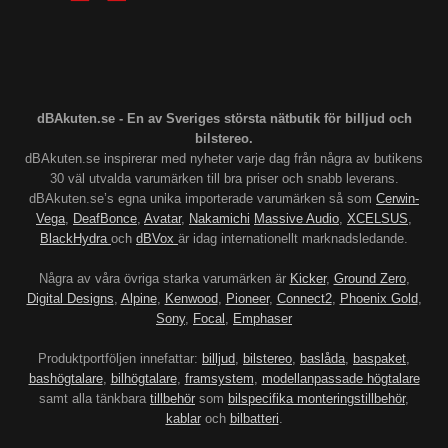
dBAkuten.se - En av Sveriges största nätbutik för billjud och
bilstereo.
dBAkuten.se inspirerar med nyheter varje dag från några av butikens
30 väl utvalda varumärken till bra priser och snabb leverans.
dBAkuten.se’s egna unika importerade varumärken så som
Cerwin-
Vega
,
DeafBonce
,
Avatar
,
Nakamichi
Massive Audio
,
XCELSUS
,
BlackHydra
och
dBVox
är idag internationellt marknadsledande.
Några av våra övriga starka varumärken är
Kicker
,
Ground Zero
,
Digital Designs
,
Alpine
,
Kenwood
,
Pioneer
,
Connect2
,
Phoenix Gold
,
Sony
,
Focal
,
Emphaser
Produktportföljen innefattar:
billjud
,
bilstereo
,
baslåda
,
baspaket
,
bashögtalare
,
bilhögtalare
,
framsystem
,
modellanpassade högtalare
samt alla tänkbara
tillbehör
som
bilspecifika monteringstillbehör
,
kablar
och
bilbatteri
.