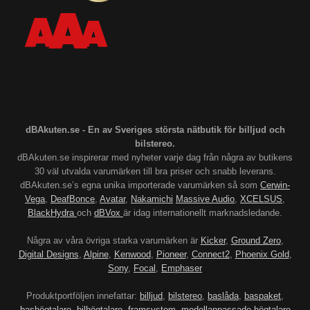
dBAkuten.se - En av Sveriges största nätbutik för billjud och
bilstereo.
dBAkuten.se inspirerar med nyheter varje dag från några av butikens
30 väl utvalda varumärken till bra priser och snabb leverans.
dBAkuten.se’s egna unika importerade varumärken så som
Cerwin-
Vega
,
DeafBonce
,
Avatar
,
Nakamichi
Massive Audio
,
XCELSUS
,
BlackHydra
och
dBVox
är idag internationellt marknadsledande.
Några av våra övriga starka varumärken är
Kicker
,
Ground Zero
,
Digital Designs
,
Alpine
,
Kenwood
,
Pioneer
,
Connect2
,
Phoenix Gold
,
Sony
,
Focal
,
Emphaser
Produktportföljen innefattar:
billjud
,
bilstereo
,
baslåda
,
baspaket
,
bashögtalare
,
bilhögtalare
,
framsystem
,
modellanpassade högtalare