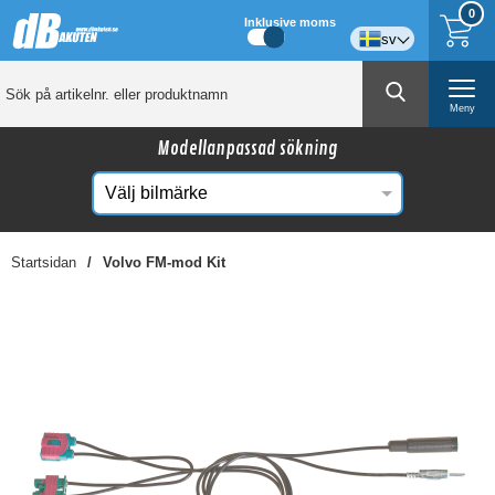
0
Inklusive moms
sv
Meny
Modellanpassad sökning
Startsidan
Volvo FM-mod Kit
☓
Kanske någon av dessa produkter kan intressera
dig?