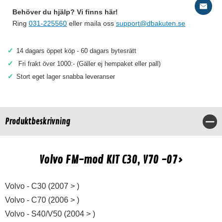
Behöver du hjälp? Vi finns här!
Ring
031-225560
eller maila oss
support@dbakuten.se
✓
14 dagars öppet köp - 60 dagars bytesrätt
✓
Fri frakt över 1000:- (Gäller ej hempaket eller pall)
✓
Stort eget lager snabba leveranser
Produktbeskrivning
Stä
Volvo FM-mod KIT C30, V70 -07>
Volvo - C30 (2007 > )
Volvo - C70 (2006 > )
Volvo - S40/V50 (2004 > )