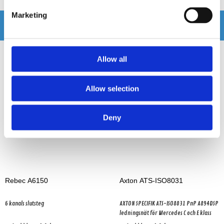
Marketing
Andra köpte även
Allow all
Allow selection
Deny
Rebec A6150
Axton ATS-ISO8031
6 kanals slutsteg
AXTON SPECIFIK ATS-ISO8031 PnP A894DSP
ledningsnät för Mercedes C och E klass