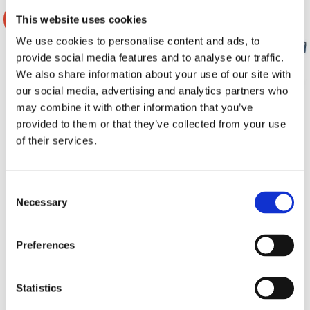
This website uses cookies
-9%
-20%
We use cookies to personalise content and ads, to
provide social media features and to analyse our traffic.
We also share information about your use of our site with
our social media, advertising and analytics partners who
may combine it with other information that you’ve
provided to them or that they’ve collected from your use
of their services.
Install-kit V70, XC70 & S80
CTKVL11
2007-11
Consent
Necessary
För byte av originalhuvudenhet
Monteringskitt
Selection
Snabblager 1-3 dagar
Snabblager 1-3 dagar
Preferences
Finns i lagershop Göteborg
Finns i lagershop Göteborg
1995 kr
1999 kr
2195 kr
2499 kr
/st
/st
/st
/st
Köp
Köp
Statistics