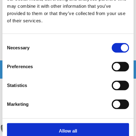
may combine it with other information that you’ve
2-vägs 6,5" Bookshelf-högtalare
4-tums 2-VÄGS BOKHYLLA HÖGTALARE -
LA14-Svart Pris/par.
provided to them or that they’ve collected from your use
of their services.
Snabblager 1-3 dagar
Snabblager 1-3 dagar
Finns i lagershop Göteborg
Finns i lagershop Göteborg
4495 kr
2995 kr
/paket
/paket
Consent
Köp
Köp
Necessary
Selection
Preferences
Andra köpte även
Statistics
-56%
Marketing
Allow all