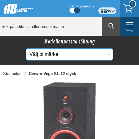
0
Inklusive moms
sv
Meny
Modellanpassad sökning
Startsidan
Cerwin-Vega SL-12 styck
☓
Kanske någon av dessa produkter kan intressera
dig?