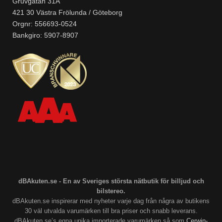
Gruvgatan 31A
421 30 Västra Frölunda / Göteborg
Orgnr: 556693-0524
Bankgiro: 5907-8907
dBAkuten.se - En av Sveriges största nätbutik för billjud och
bilstereo.
dBAkuten.se inspirerar med nyheter varje dag från några av butikens
30 väl utvalda varumärken till bra priser och snabb leverans.
dBAkuten.se’s egna unika importerade varumärken så som
Cerwin-