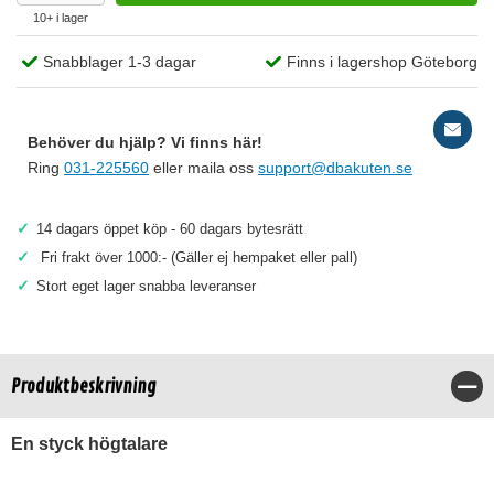
10+ i lager
Snabblager 1-3 dagar
Finns i lagershop Göteborg
Behöver du hjälp? Vi finns här!
Ring
031-225560
eller maila oss
support@dbakuten.se
✓
14 dagars öppet köp - 60 dagars bytesrätt
✓
Fri frakt över 1000:- (Gäller ej hempaket eller pall)
✓
Stort eget lager snabba leveranser
Produktbeskrivning
Stä
En styck högtalare