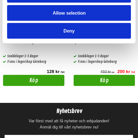
Allow selection
Antennförlängningskabel PC5-
Audiocontrol Acr-3
Deny
60
4,5 m antennförlängare
Fjärrkontroll
Snabblager 1-3 dagar
Snabblager 1-3 dagar
Finns i lagershop Göteborg
Finns i lagershop Göteborg
128 kr
200 kr
450 kr
/st
/st
/st
Köp
Köp
Nyhetsbrev
Var först med att få nyheter och erbjudanden!
Anmäl dig till vårt nyhetsbrev nu!