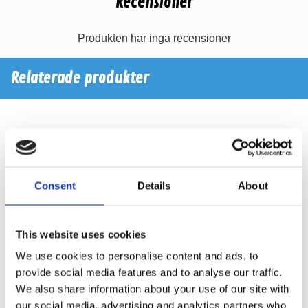
Recensioner
Produkten har inga recensioner
Relaterade produkter
Consent
Details
About
This website uses cookies
We use cookies to personalise content and ads, to
provide social media features and to analyse our traffic.
We also share information about your use of our site with
Cerwin-Vega XLS 6
Cerwin-Vega LA14B
our social media, advertising and analytics partners who