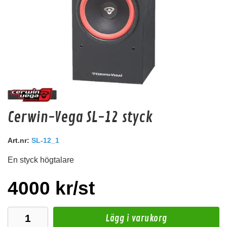
Axton N-ABT50-C5
Cerwin-Vega SL-12 styck
Digitalkabel för att ansluta ABT 50 (eller annan källa) till Axton DSP förstärkare.
Hos leverantör 3+ dagar
Art.nr:
SL-12_1
En styck högtalare
159 kr
/st
Köp
4000 kr/st
Lägg i varukorg