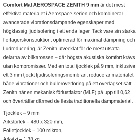
Comfort Mat AEROSPACE ZENITH 9 mm
är det mest
effektiva materialet i Aerospace-serien och kombinerar
avancerade vibrationsdämpande egenskaper med
högklassig ljudisolering i ett enda lager. Tack vare sin starka
flerlagerskonstruktion, optimerad för maximal dämpning och
ljudreducering, är Zenith utvecklat för de mest utsatta
delarna av bilkarossen – där högsta akustiska komfort krävs
utan kompromisser. Med en total tjocklek på 9 mm, inklusive
ett 3 mm tjockt ljudisoleringsmembran, reducerar materialet
både vibrationer och bulleröverföring på ett överlägset sätt.
Zenith når en mekanisk förlustfaktor (MLF) på upp till 0,62
och överträffar därmed de flesta traditionella dämpmaterial.
Tjocklek – 9 mm,
Arkstorlek – 480 x 320 mm,
Folietjocklek – 100 mikron,
Arkvikt – 1,38 kg,