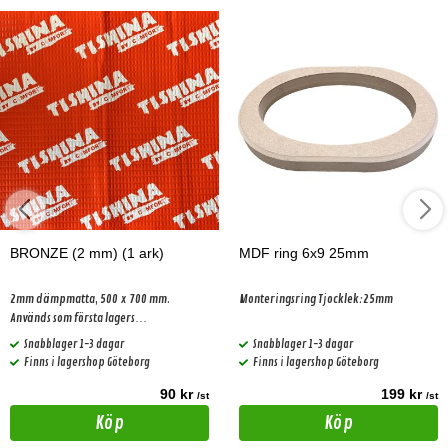
BRONZE (2 mm) (1 ark)
MDF ring 6x9 25mm
2mm dämpmatta, 500 x 700 mm.
Monteringsring Tjocklek:25mm
Används som första lagers
dämpningsmaterial.
Snabblager 1-3 dagar
Snabblager 1-3 dagar
Finns i lagershop Göteborg
Finns i lagershop Göteborg
90 kr
199 kr
/st
/st
Köp
Köp