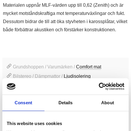
Materialen uppnår MLF-värden upp till 0,62 (Zenith) och är
mycket motståndskraftiga mot temperaturväxlingar och fukt.
Dessutom bidrar de till att öka styvheten i karossplåtar, vilket
både förbättrar akustiken och förstärker konstruktionen.
Grundshoppen / Varumärken /
Comfort mat
Bilstereo / Dämpmattor /
Ljudisolering
Bilstereo / Dämpmattor /
Vibrationsdämpning
Consent
Details
About
Produktinformation
SKU:
ZENITH
This website uses cookies
MPN:
ZENITH
4640107333722