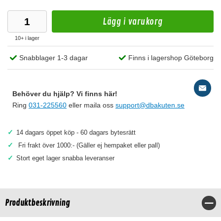
Lägg i varukorg
10+ i lager
Snabblager 1-3 dagar
Finns i lagershop Göteborg
Behöver du hjälp? Vi finns här!
Ring
031-225560
eller maila oss
support@dbakuten.se
✓
14 dagars öppet köp - 60 dagars bytesrätt
✓
Fri frakt över 1000:- (Gäller ej hempaket eller pall)
✓
Stort eget lager snabba leveranser
Produktbeskrivning
Stä