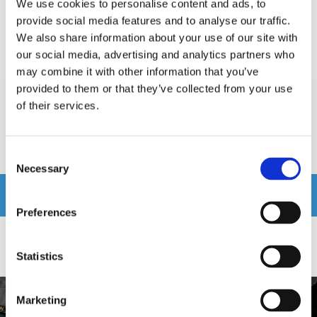
EAN / GTIN:
We use cookies to personalise content and ads, to
provide social media features and to analyse our traffic.
We also share information about your use of our site with
Prishistorik
our social media, advertising and analytics partners who
Lägsta pris de senaste 30 dagarna är 160 kr
may combine it with other information that you’ve
provided to them or that they’ve collected from your use
of their services.
Recensioner
Produkten har inga recensioner
Consent
Necessary
Selection
Relaterade produkter
Preferences
Statistics
Marketing