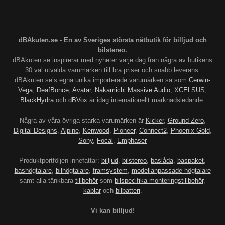
dBAkuten.se - En av Sveriges största nätbutik för billjud och
bilstereo.
dBAkuten.se inspirerar med nyheter varje dag från några av butikens
30 väl utvalda varumärken till bra priser och snabb leverans.
dBAkuten.se’s egna unika importerade varumärken så som
Cerwin-
Vega
,
DeafBonce
,
Avatar
,
Nakamichi
Massive Audio
,
XCELSUS
,
BlackHydra
och
dBVox
är idag internationellt marknadsledande.
Några av våra övriga starka varumärken är
Kicker
,
Ground Zero
,
Digital Designs
,
Alpine
,
Kenwood
,
Pioneer
,
Connect2
,
Phoenix Gold
,
Sony
,
Focal
,
Emphaser
Produktportföljen innefattar:
billjud
,
bilstereo
,
baslåda
,
baspaket
,
bashögtalare
,
bilhögtalare
,
framsystem
,
modellanpassade högtalare
samt alla tänkbara
tillbehör
som
bilspecifika monteringstillbehör
,
kablar
och
bilbatteri
.
Vi kan billjud!