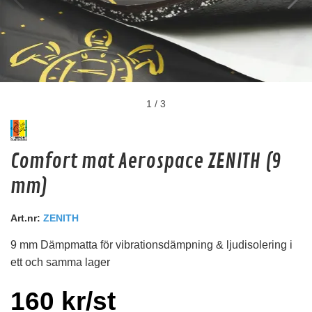
1
/
3
Deaf Bonce Machete 20mm2 OFC (Svart)
Comfort mat Aerospace ZENITH (9
20mm2 kopparkabel
mm)
Snabblager 1-3 dagar
Finns i lagershop Göteborg
Art.nr:
ZENITH
99 kr
/st
9 mm Dämpmatta för vibrationsdämpning & ljudisolering i
Köp
ett och samma lager
160 kr/st