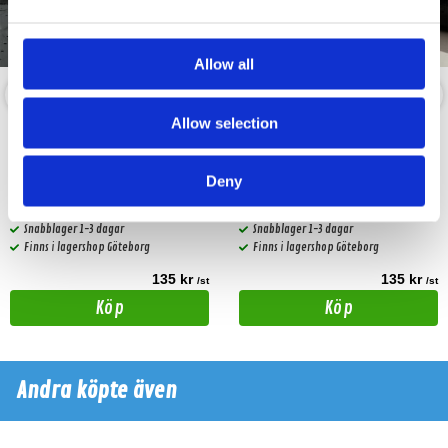
Allow all
Allow selection
Comfort mat Aerospace
Comfort mat Aerospace VOLT
GALAXY (7 mm)
(2,5 mm)
Deny
7 mm Dämpmatta för
2,5 mm Dämpmatta för
vibrationsdämpning & ljudisolering i
vibrationsdämpning & ljudisolering i
ett och samma lager
ett och samma lager
Snabblager 1-3 dagar
Snabblager 1-3 dagar
Finns i lagershop Göteborg
Finns i lagershop Göteborg
135 kr
135 kr
/st
/st
Köp
Köp
Andra köpte även