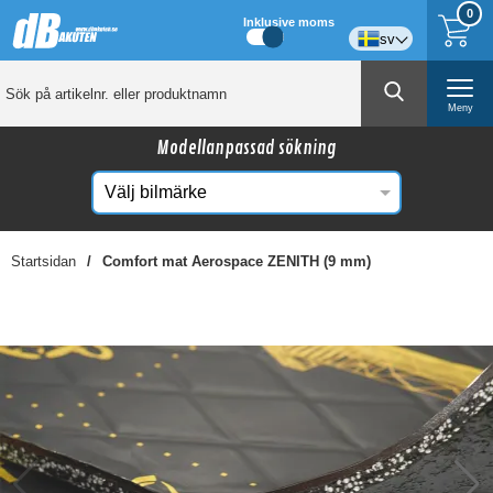
0
Inklusive moms
sv
Meny
Modellanpassad sökning
Startsidan
Comfort mat Aerospace ZENITH (9 mm)
☓
Kanske någon av dessa produkter kan intressera
dig?