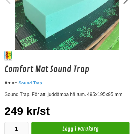
1
/
2
Apocalypse FAM - 100
Comfort Mat Sound Trap
4X100A mini ANL säkring
Snabblager 1-3 dagar
Art.nr:
Sound Trap
Finns i lagershop Göteborg
Sound Trap. För att ljuddämpa hålrum. 495x195x95 mm
99 kr
/st
Köp
249 kr/st
Lägg i varukorg