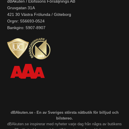
dBAkuten / Elofssons Försäljnings AB
Gruvgatan 31A
421 30 Västra Frölunda / Göteborg
Orgnr: 556693-0524
Bankgiro: 5907-8907
dBAkuten.se - En av Sveriges största nätbutik för billjud och
bilstereo.
dBAkuten.se inspirerar med nyheter varje dag från några av butikens