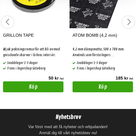
GRILLON TAPE
ATOM BOMB (4,2 mm)
Mjuk pakningsremsa för att bli av med
4,2 mm dämpmatta, 500 x 700 mm.
gnisslande skarvar i bilens interiör.
Används som första lagers
dämpningsmaterial.
Snabblager 1-3 dagar
Snabblager 1-3 dagar
Finns i lagershop Göteborg
Finns i lagershop Göteborg
50 kr
185 kr
/st
/st
Köp
Köp
Nyhetsbrev
Var först med att få nyheter och erbjudanden!
Anmäl dig till vårt nyhetsbrev nu!