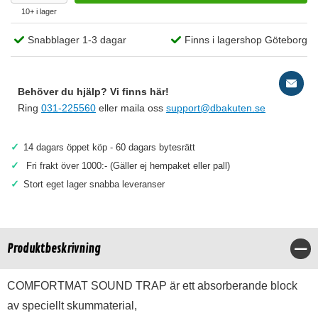
10+ i lager
Snabblager 1-3 dagar
Finns i lagershop Göteborg
Behöver du hjälp? Vi finns här!
Ring
031-225560
eller maila oss
support@dbakuten.se
✓
14 dagars öppet köp - 60 dagars bytesrätt
✓
Fri frakt över 1000:- (Gäller ej hempaket eller pall)
✓
Stort eget lager snabba leveranser
Produktbeskrivning
Stä
COMFORTMAT SOUND TRAP är ett absorberande block
av speciellt skummaterial,