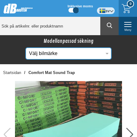
0
Inklusive moms
sv
Meny
Modellanpassad sökning
Startsidan
Comfort Mat Sound Trap
☓
Kanske någon av dessa produkter kan intressera
dig?