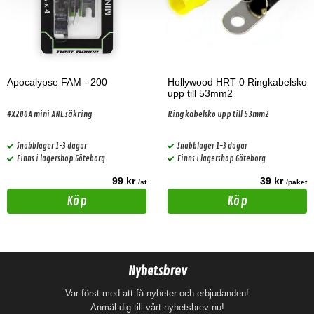
Apocalypse FAM - 200
Hollywood HRT 0 Ringkabelsko
upp till 53mm2
4X200A mini ANL säkring
Ring kabelsko upp till 53mm2
Snabblager 1-3 dagar
Snabblager 1-3 dagar
Finns i lagershop Göteborg
Finns i lagershop Göteborg
99 kr
39 kr
/st
/paket
Köp
Köp
Nyhetsbrev
Var först med att få nyheter och erbjudanden!
Anmäl dig till vårt nyhetsbrev nu!