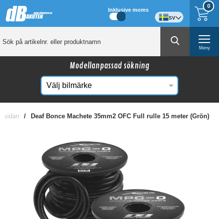
0
Inklusive moms
sv
Meny
Modellanpassad sökning
rtsidan
Deaf Bonce Machete 35mm2 OFC Full rulle 15 meter (Grön)
☓
Kanske någon av dessa produkter kan intressera
dig?