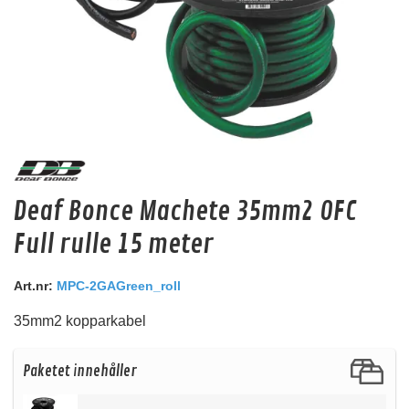
DeafBonce HST-G10
Deaf Bonce Machete 35mm2 OFC
Krympslang
Full rulle 15 meter
Snabblager 1-3 dagar
Finns i lagershop Göteborg
Art.nr:
MPC-2GAGreen_roll
39 kr
/st
35mm2 kopparkabel
31 kr
/st
Köp
Paketet innehåller