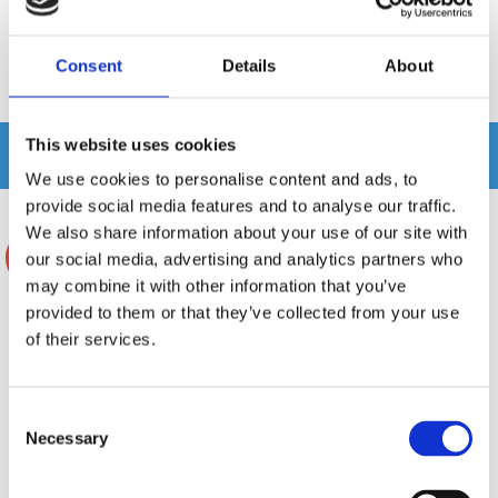
Recensioner
Consent
Details
About
Produkten har inga recensioner
This website uses cookies
Relaterade produkter
We use cookies to personalise content and ads, to
provide social media features and to analyse our traffic.
We also share information about your use of our site with
-34%
-34%
our social media, advertising and analytics partners who
may combine it with other information that you’ve
provided to them or that they’ve collected from your use
of their services.
Consent
Necessary
Selection