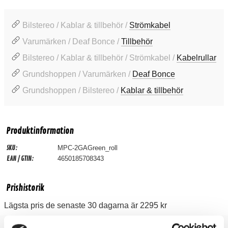
Bilstereo / Kablar & tillbehör /
Strömkabel
Varumärken / Deaf Bonce /
Tillbehör
Bilstereo / Kablar & tillbehör / Strömkabel /
Kabelrullar
Grundshoppen / Varumärken /
Deaf Bonce
Grundshoppen / Bilstereo /
Kablar & tillbehör
Produktinformation
SKU:
MPC-2GAGreen_roll
EAN / GTIN:
4650185708343
Prishistorik
Lägsta pris de senaste 30 dagarna är 2295 kr