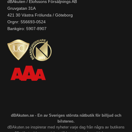
dBAkuten / Elofssons Försäljnings AB
Gruvgatan 31A
421 30 Västra Frölunda / Göteborg
Orgnr: 556693-0524
Bankgiro: 5907-8907
dBAkuten.se - En av Sveriges största nätbutik för billjud och
bilstereo.
dBAkuten.se inspirerar med nyheter varje dag från några av butikens