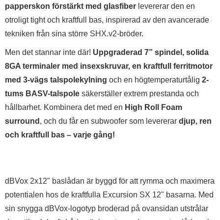
papperskon förstärkt med glasfiber
levererar den en
otroligt tight och kraftfull bas, inspirerad av den avancerade
tekniken från sina större SHX.v2-bröder.
Men det stannar inte där!
Uppgraderad 7” spindel, solida
8GA terminaler med insexskruvar, en kraftfull ferritmotor
med 3-vägs talspolekylning
och en högtemperaturtålig
2-
tums BASV-talspole
säkerställer extrem prestanda och
hållbarhet. Kombinera det med en
High Roll Foam
surround
, och du får en subwoofer som levererar
djup, ren
och kraftfull bas – varje gång!
dBVox 2x12" baslådan är byggd för att rymma och maximera
potentialen hos de kraftfulla Excursion SX 12" basarna. Med
sin snygga dBVox-logotyp broderad på ovansidan utstrålar