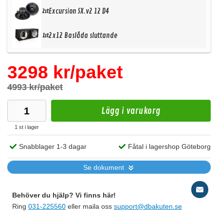
Excursion SX.v2 12 D4
2st
2x12 Baslåda sluttande
1st
3298 kr/paket
4993 kr/paket
Lägg i varukorg
1 st i lager
Snabblager 1-3 dagar
Fåtal i lagershop Göteborg
Se dokument
Behöver du hjälp? Vi finns här!
Ring
031-225560
eller maila oss
support@dbakuten.se