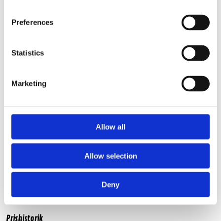
Manual
Preferences
Statistics
Basar / Baslåda / Färdiga baslådor /
2x12"
Marketing
Bilstereo / Baslådor / Passiva baslådor /
2x12"
Varumärken / Excursion /
Basar
Grundshoppen / Paketlösningar /
Baspaket
Allow all
Varumärken / Excursion /
Paketlösningar
Allow selection
Produktinformation
Deny
SKU:
SX 12.v2 D4newbox
Prishistorik