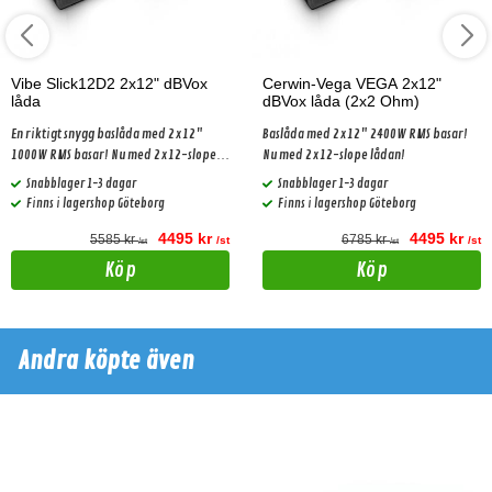
Vibe Slick12D2 2x12" dBVox
Cerwin-Vega VEGA 2x12"
låda
dBVox låda (2x2 Ohm)
En riktigt snygg baslåda med 2x12"
Baslåda med 2x12" 2400W RMS basar!
1000W RMS basar! Nu med 2x12-slope
Nu med 2x12-slope lådan!
lådan!!
Snabblager 1-3 dagar
Snabblager 1-3 dagar
Finns i lagershop Göteborg
Finns i lagershop Göteborg
4495 kr
4495 kr
5585 kr
6785 kr
/st
/st
/st
/st
Köp
Köp
Andra köpte även