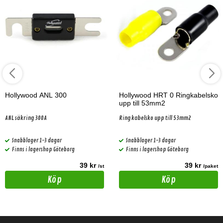
Hollywood ANL 300
Hollywood HRT 0 Ringkabelsko
upp till 53mm2
ANL säkring 300A
Ring kabelsko upp till 53mm2
Snabblager 1-3 dagar
Snabblager 1-3 dagar
Finns i lagershop Göteborg
Finns i lagershop Göteborg
39 kr
39 kr
/st
/paket
Köp
Köp