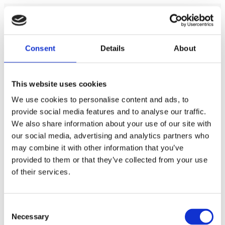
Storlek på baselement
2x12"
Effekttålighet RMS
800 W
Effekttålighet MAX
1600 W
Consent
Details
About
Impedans
2 x 4 Ω
Känslighet
87.7 dB
This website uses cookies
Typ av baslåda
Portad
We use cookies to personalise content and ads, to
Höjd
368mm
provide social media features and to analyse our traffic.
Bredd
800mm
We also share information about your use of our site with
our social media, advertising and analytics partners who
Djup (nedre)
434mm
may combine it with other information that you’ve
Djup (övre)
434mm
provided to them or that they’ve collected from your use
of their services.
Dokument
Consent
Necessary
Selection