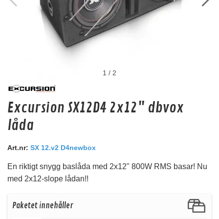
1
/
2
Master Audio 250-10
Excursion SX12D4 2x12" dbvox
Polyester kondensator 10uF 250V
låda
Snabblager 1-3 dagar
Finns i lagershop Göteborg
Art.nr:
SX 12.v2 D4newbox
39 kr
/st
En riktigt snygg baslåda med 2x12" 800W RMS basar! Nu
Köp
med 2x12-slope lådan!!
Paketet innehåller