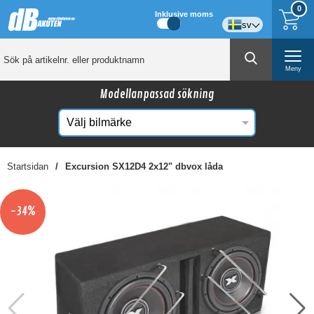
0
Inklusive moms
sv
Meny
Modellanpassad sökning
Startsidan
Excursion SX12D4 2x12" dbvox låda
☓
Kanske någon av dessa produkter kan intressera
-34%
dig?