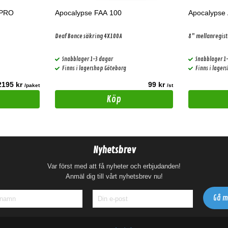
 PRO
Apocalypse FAA 100
Apocalyps
Deaf Bonce säkring 4X100A
8" mellanregis
Snabblager 1-3 dagar
Snabblager 1
Finns i lagershop Göteborg
Finns i lager
2195 kr
99 kr
/paket
/st
Köp
Nyhetsbrev
Var först med att få nyheter och erbjudanden!
Anmäl dig till vårt nyhetsbrev nu!