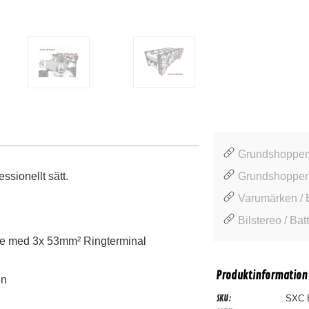
Grundshoppen 
essionellt sätt.
Grundshoppen
Varumärken / 
Bilstereo / Batt
 med 3x 53mm² Ringterminal
Produktinformation
en
SKU:
SXC 