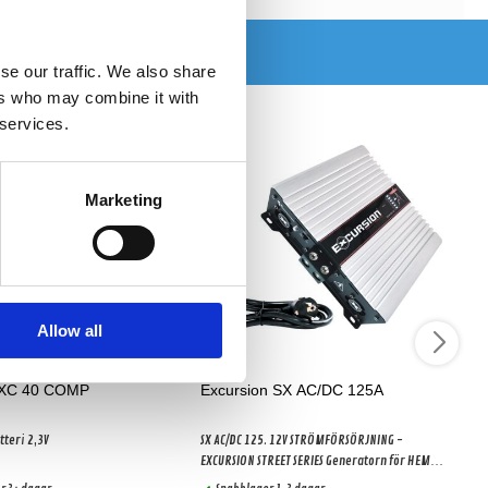
se our traffic. We also share
ers who may combine it with
 services.
Marketing
Allow all
SXC 40 COMP
Excursion SX AC/DC 125A
tteri 2,3V
SX AC/DC 125. 12V STRÖMFÖRSÖRJNING -
EXCURSION STREET SERIES Generatorn för HEM
eller installerad i BIL