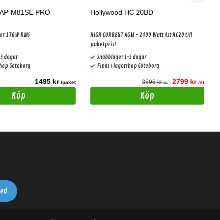
e AP-M81SE PRO
Hollywood HC 20BD
ter 170W RMS
HIGH CURRENT AGM - 2400 Watt 4st HC20 till
paketpris!
-3 dagar
Snabblager 1-3 dagar
shop Göteborg
Finns i lagershop Göteborg
1495 kr
2799 kr
3596 kr
/paket
/st
/st
Köp
Köp