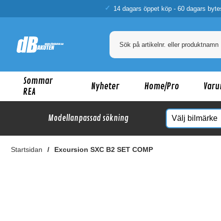
14 dagars öppet köp - 60 dagars byte
Sommar
Nyheter
Home/Pro
Varu
REA
Modellanpassad sökning
Startsidan
Excursion SXC B2 SET COMP
Ka