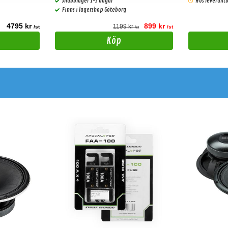
Snabblager 1-3 dagar
Hos leverantö
Finns i lagershop Göteborg
4795 kr
899 kr
1199 kr
/st
/st
/st
Köp