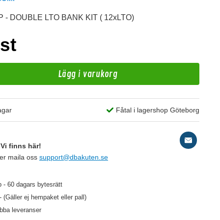
 - DOUBLE LTO BANK KIT ( 12xLTO)
st
Lägg i varukorg
D
agar
Fåtal i lagershop Göteborg
2
Vi finns här!
ler maila oss
support@dbakuten.se
99 kr
/st
 - 60 dagars bytesrätt
- (Gäller ej hempaket eller pall)
abba leveranser