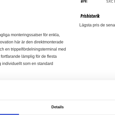
MPN:
SXC 
Prishistorik
Lägsta pris de sena
ängliga monteringssatser för enkla,
novation här är den direktmonterade
och en trippelfördelningsterminal med
ortfarande lämplig för de flesta
ig individuellt som en standard
Recensioner
Details
Produkten har inga recensioner