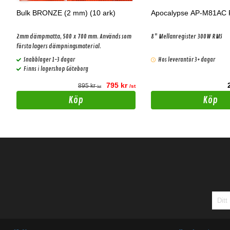
Bulk BRONZE (2 mm) (10 ark)
Apocalypse AP-M81AC
2mm dämpmatta, 500 x 700 mm. Används som
8" Mellanregister 300W RMS
första lagers dämpningsmaterial.
Snabblager 1-3 dagar
Hos leverantör 3+ dagar
Finns i lagershop Göteborg
795 kr
895 kr
t
/st
/st
Köp
Köp