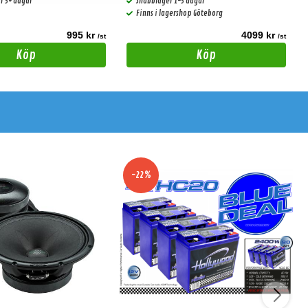
r 3+ dagar
Snabblager 1-3 dagar
Finns i lagershop Göteborg
995 kr
4099 kr
/st
/st
Köp
Köp
-22%