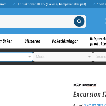
srätt
Fri frakt över 1000:- (Gäller ej hempaket eller pall)
Stort 
Bilspecif
märken
Bilstereo
Paketlösningar
produkte
nske någon av dessa produkter kan intressera d
Excursion S
Art.nr:
SXC B2 SET