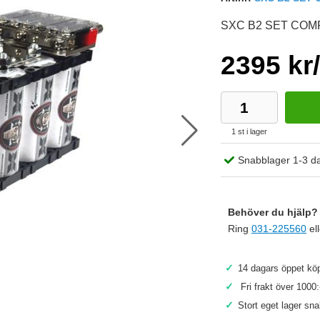
SXC B2 SET COMP
2395 kr/
1 st i lager
Snabblager 1-3 d
Behöver du hjälp? 
Ring
031-225560
el
✓
14 dagars öppet köp
Köp
✓
Fri frakt över 1000:
✓
Stort eget lager sn