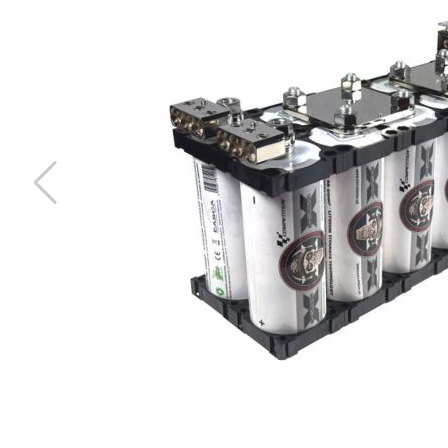
Deaf Bonce Machete 20mm2 OFC (Svart)
20mm2 kopparkabel
Snabblager 1-3 dagar
Finns i lagershop Göteborg