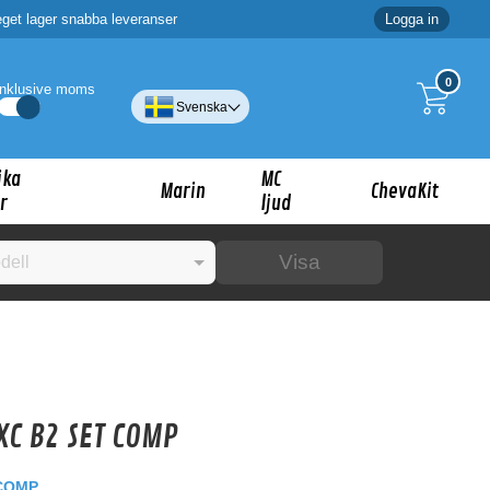
eget lager snabba leveranser
Logga in
0
Inklusive moms
Svenska
ika
MC
Marin
ChevaKit
r
ljud
Visa
☓
ig?
XC B2 SET COMP
 COMP