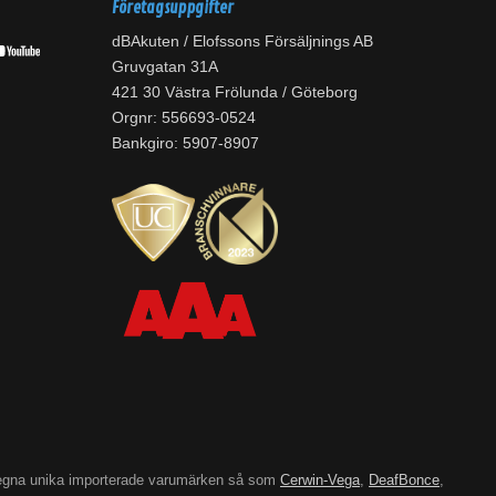
Företagsuppgifter
dBAkuten / Elofssons Försäljnings AB
Gruvgatan 31A
421 30 Västra Frölunda / Göteborg
Orgnr: 556693-0524
Bankgiro: 5907-8907
’s egna unika importerade varumärken så som
Cerwin-Vega
,
DeafBonce
,