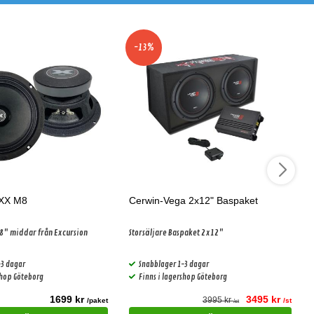
-13%
XXX M8
Cerwin-Vega 2x12" Baspaket
8" middar från Excursion
Storsäljare Baspaket 2x12"
-3 dagar
Snabblager 1-3 dagar
shop Göteborg
Finns i lagershop Göteborg
1699 kr
3495 kr
3995 kr
/paket
/st
/st