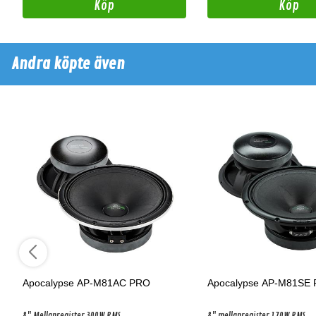
Köp
Köp
Andra köpte även
Apocalypse AP-M81AC PRO
Apocalypse AP-M81SE
8" Mellanregister 300W RMS
8" mellanregister 170W RMS