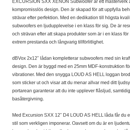
EXCURSION SXX XENON Subwoofer är ett mästerverk av 
kompromisslös design. Den är skapad för att uppfylla beh
strävar efter perfektion. Med en dedikation till högsta kva
subwoofers en ljudupplevelse i en klass för sig. De är resu
och strävan efter att skapa produkter som är i en klass för s
extrem prestanda och långvarig tillförlitlighet.
dBVox 2x12" lådan kompletterar subwoofers med sin kraft
design. Den är byggd med en 25mm MDF-konstruktion för at
vibrationer. Med den snygga LOUD AS HELL loggan brode
som sticker ut och visar att du menar allvar med ditt lj
portarean garanterar att du inte upplever flåsljud, samtidi
basåtergivning.
Med Excursion SXX 12" D4 LOUD AS HELL låda får du en 
stil som verkligen imponerar. Oavsett om du är en ljudentus