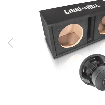
Audio System Z-EVO 0.75M
RCA kabel i OFC koppar. 0,75m lång.
Snabblager 1-3 dagar
Finns i lagershop Göteborg