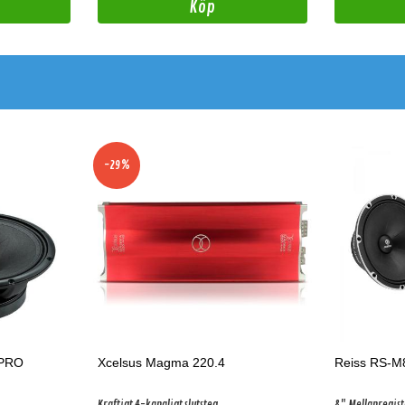
Köp
-29%
 PRO
Xcelsus Magma 220.4
Reiss RS-
Kraftigt 4-kanaligt slutsteg
8" Mellanregis