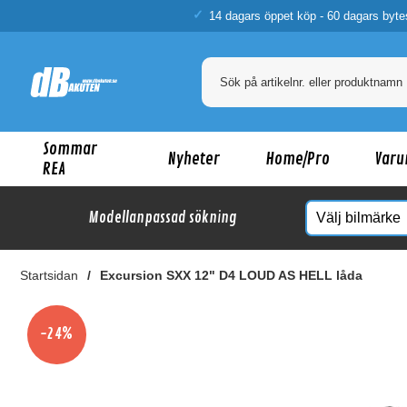
14 dagars öppet köp - 60 dagars byte
Sommar
Nyheter
Home/Pro
Varu
REA
Modellanpassad sökning
Startsidan
Excursion SXX 12" D4 LOUD AS HELL låda
Ka
-24%