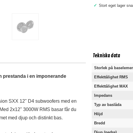
✓
Stort eget lager sn
Tekniska data
Storlek på baseleme
h prestanda i en imponerande
Effekttålighet RMS
Effekttålighet MAX
Impedans
ursion SXX 12" D4 subwoofers med en
Typ av baslåda
e. Med 2x12" 3000W RMS basar får du
Höjd
met med djup och distinkt bas.
Bredd
Djup (nedre)