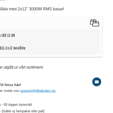
aslåda med 2x12" 3000W RMS basar!
 SXX 12 D4
HELL 2x12 baslåda
d
r utgått ur vårt sortiment
Sv
Vi finns här!
ler maila oss
support@dbakuten.se
129 kr
/st
103 kr
/st
 - 60 dagars bytesrätt
- (Gäller ej hempaket eller pall)