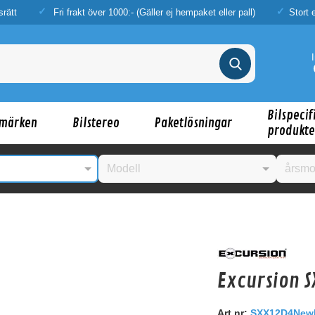
srätt
Fri frakt över 1000:- (Gäller ej hempaket eller pall)
Stort 
Bilspecif
märken
Bilstereo
Paketlösningar
produkte
nske någon av dessa produkter kan intressera d
Excursion S
Art.nr:
SXX12D4New