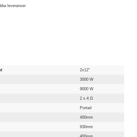
abba leveranser
nt
2x12"
3000 W
9000 W
2 x 4 Ω
Portad
400mm
930mm
400mm