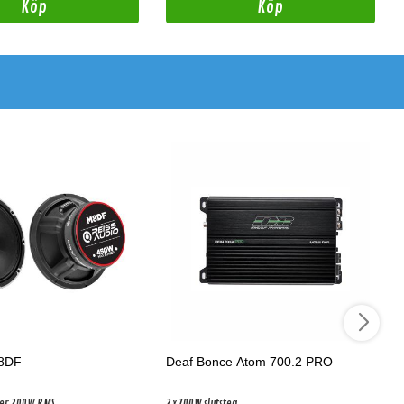
Köp
Köp
M8DF
Deaf Bonce Atom 700.2 PRO
ter 200W RMS
2x700W slutsteg