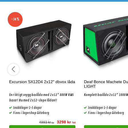
-34%
Excursion SX12D4 2x12" dbvox låda
Deaf Bonce Machete Du
LIGHT
En riktigt snygg baslåda med 2x12" 800W RMS
Komplett baslåda 2x12" 1000
basar! Nu med 2x12-slope lådan!!
Snabblager 1-3 dagar
Snabblager 1-3 dagar
Finns i lagershop Göteborg
Finns i lagershop Göteborg
3298 kr
4993 kr
t
/st
/st