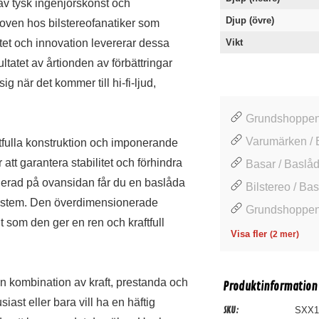
tysk ingenjörskonst och
Djup (övre)
oven hos bilstereofanatiker som
litet och innovation levererar dessa
Vikt
ltatet av årtionden av förbättringar
ig när det kommer till hi-fi-ljud,
Grundshoppen
Varumärken / 
fulla konstruktion och imponerande
t garantera stabilitet och förhindra
Basar / Baslåd
rad på ovansidan får du en baslåda
Bilstereo / Ba
udsystem. Den överdimensionerade
Grundshoppen 
gt som den ger en ren och kraftfull
Visa fler
(2 mer)
kombination av kraft, prestanda och
Produktinformation
iast eller bara vill ha en häftig
SKU:
SXX1