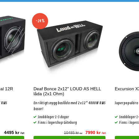
-24%
al 12R
Deaf Bonce 2x12" LOUD AS HELL
Excursion 
låda (2x1 Ohm)
W RMS
En riktigt snygg baslåda med 2x12" 4000W RMS
Superpopulära 
basar!
Snabblager 1-3 dagar
Snabblager 1
Finns i lagershop Göteborg
Finns i lager
4495 kr
7990 kr
10485 kr
/st
/st
/st