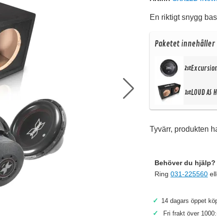
En riktigt snygg b
Paketet innehåller
Excursion
2st
LOUD AS 
1st
Tyvärr, produkten ha
Behöver du hjälp? 
Ring
031-225560
el
✓
14 dagars öppet köp
Köp
✓
Fri frakt över 1000: