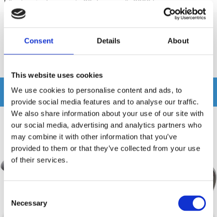
Lägsta pris de senaste 30 dagarna är 3990 kr
Recensioner
Consent
Details
About
Produkten har inga recensioner
This website uses cookies
Relaterade produkter
We use cookies to personalise content and ads, to
provide social media features and to analyse our traffic.
We also share information about your use of our site with
our social media, advertising and analytics partners who
may combine it with other information that you’ve
-16%
provided to them or that they’ve collected from your use
of their services.
Consent
Necessary
Selection