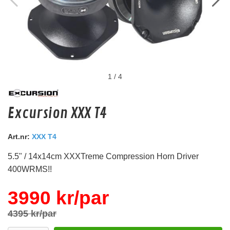
1
/
4
Audio System Z-EVO 0.75M
Excursion XXX T4
RCA kabel i OFC koppar. 0,75m lång.
Art.nr:
XXX T4
Snabblager 1-3 dagar
Finns i lagershop Göteborg
5.5" / 14x14cm XXXTreme Compression Horn Driver
129 kr
400WRMS!!
/st
Köp
3990 kr/par
4395 kr/par