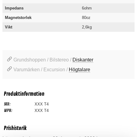
Impedans
6ohm
Magnetstorlek
80oz
Vikt
2,6kg
Grundshoppen / Bilstereo /
Diskanter
Varumärken / Excursion /
Högtalare
Produktinformation
SKU:
XXX T4
MPN:
XXX T4
Prishistorik