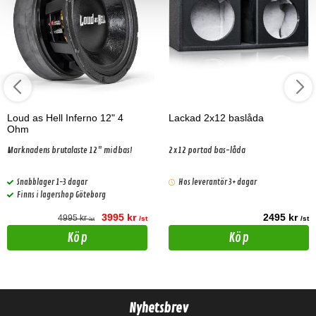
Loud as Hell Inferno 12" 4
Lackad 2x12 baslåda
Ohm
Marknadens brutalaste 12" midbas!
2x12 portad bas-låda
Snabblager 1-3 dagar
Hos leverantör 3+ dagar
Finns i lagershop Göteborg
3995 kr
2495 kr
4995 kr
/st
/st
/st
Köp
Köp
Nyhetsbrev