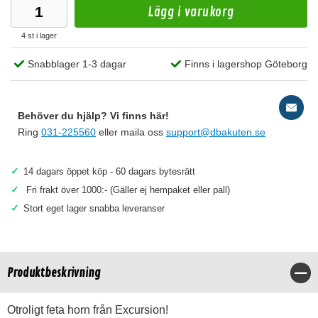
Lägg i varukorg
4 st i lager
Snabblager 1-3 dagar
Finns i lagershop Göteborg
Behöver du hjälp? Vi finns här!
Ring
031-225560
eller maila oss
support@dbakuten.se
✓
14 dagars öppet köp - 60 dagars bytesrätt
✓
Fri frakt över 1000:- (Gäller ej hempaket eller pall)
✓
Stort eget lager snabba leveranser
Produktbeskrivning
Stä
Otroligt feta horn från Excursion!