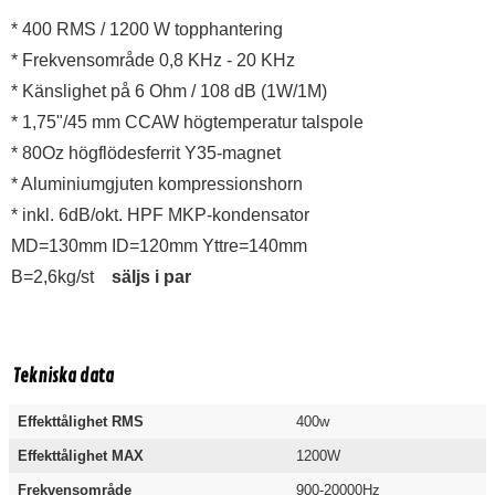
* 400 RMS / 1200 W topphantering
* Frekvensområde 0,8 KHz - 20 KHz
* Känslighet på 6 Ohm / 108 dB (1W/1M)
* 1,75"/45 mm CCAW högtemperatur talspole
* 80Oz högflödesferrit Y35-magnet
* Aluminiumgjuten kompressionshorn
* inkl. 6dB/okt. HPF MKP-kondensator
MD=130mm ID=120mm Yttre=140mm
B=2,6kg/st
säljs i par
Tekniska data
Effekttålighet RMS
400w
Effekttålighet MAX
1200W
Frekvensområde
900-20000Hz