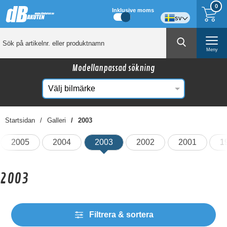
0
Inklusive moms
sv
Meny
Modellanpassad sökning
Startsidan
Galleri
2003
2005
2004
2003
2002
2001
1
2003
Filtrera & sortera