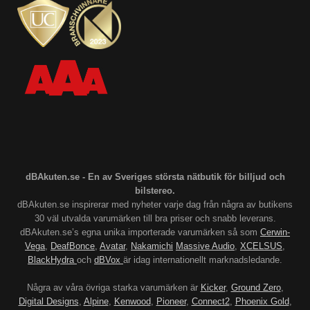
dBAkuten.se - En av Sveriges största nätbutik för billjud och
bilstereo.
dBAkuten.se inspirerar med nyheter varje dag från några av butikens
30 väl utvalda varumärken till bra priser och snabb leverans.
dBAkuten.se’s egna unika importerade varumärken så som
Cerwin-
Vega
,
DeafBonce
,
Avatar
,
Nakamichi
Massive Audio
,
XCELSUS
,
BlackHydra
och
dBVox
är idag internationellt marknadsledande.
Några av våra övriga starka varumärken är
Kicker
,
Ground Zero
,
Digital Designs
,
Alpine
,
Kenwood
,
Pioneer
,
Connect2
,
Phoenix Gold
,