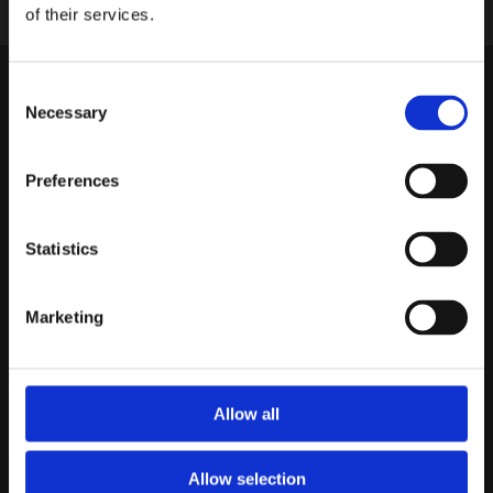
of their services.
dB Akuten
Consent
Necessary
Selection
Gruvgatan 31A
421 30 Västra Frölunda
Preferences
Om oss
dBAkuten ingår i Elofssons försäljnings AB
Statistics
Bilder
Marketing
Demobilar
Kopplingsschema
Kundservice
Allow all
Köpvillkor
Allow selection
Sekretesspolicy