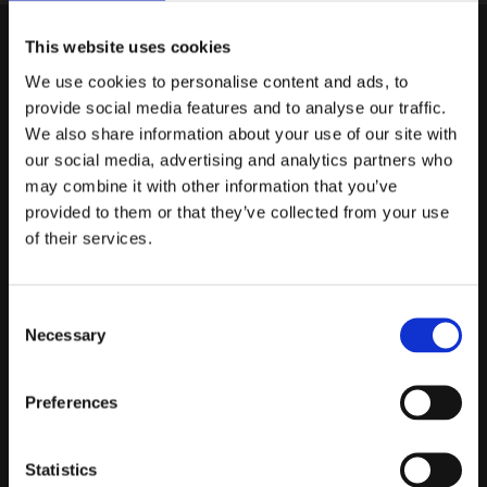
dB Akuten
This website uses cookies
Gruvgatan 31A
We use cookies to personalise content and ads, to
421 30 Västra Frölunda
provide social media features and to analyse our traffic.
We also share information about your use of our site with
Om oss
our social media, advertising and analytics partners who
may combine it with other information that you’ve
dBAkuten ingår i Elofssons försäljnings AB
provided to them or that they’ve collected from your use
of their services.
Bilder
Demobilar
Consent
Kopplingsschema
Necessary
Selection
Kundservice
Preferences
Köpvillkor
Sekretesspolicy
Statistics
Kontakta oss