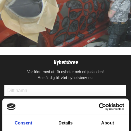
1
/
4
Deaf Bonce Machete 20mm2 OFC (Svart)
Nyhetsbrev
20mm2 kopparkabel
Var först med att få nyheter och erbjudanden!
Anmäl dig till vårt nyhetsbrev nu!
Snabblager 1-3 dagar
Finns i lagershop Göteborg
99 kr
/st
79 kr
/st
Köp
Consent
Details
About