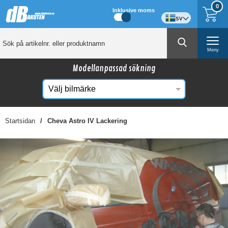
0
Inklusive moms
sv
Meny
Modellanpassad sökning
Startsidan
Cheva Astro IV Lackering
☓
Kanske någon av dessa produkter kan intressera
dig?