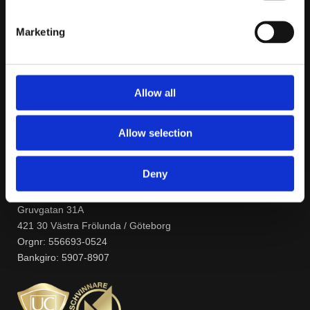
Lagershoppar
Marketing
Om dBAkuten
Betalningsalternativ
Allow all
Garantiservice
Socialt
Allow selection
Företagsuppgifter
Deny
dBAkuten / Elofssons Försäljnings AB
Gruvgatan 31A
421 30 Västra Frölunda / Göteborg
Orgnr: 556693-0524
Bankgiro: 5907-8907