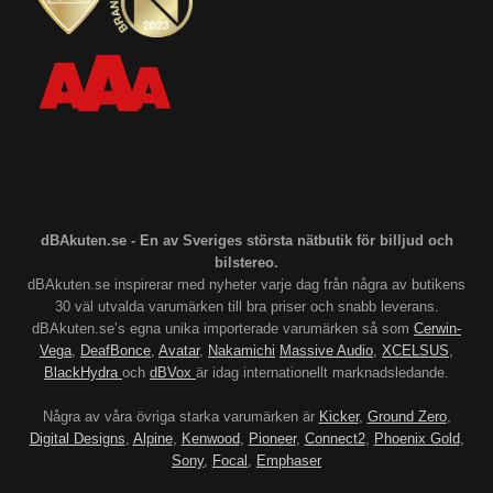
dBAkuten.se - En av Sveriges största nätbutik för billjud och
bilstereo.
dBAkuten.se inspirerar med nyheter varje dag från några av butikens
30 väl utvalda varumärken till bra priser och snabb leverans.
dBAkuten.se’s egna unika importerade varumärken så som
Cerwin-
Vega
,
DeafBonce
,
Avatar
,
Nakamichi
Massive Audio
,
XCELSUS
,
BlackHydra
och
dBVox
är idag internationellt marknadsledande.
Några av våra övriga starka varumärken är
Kicker
,
Ground Zero
,
Digital Designs
,
Alpine
,
Kenwood
,
Pioneer
,
Connect2
,
Phoenix Gold
,
Sony
,
Focal
,
Emphaser