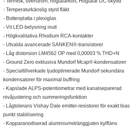
- Termisk, överström, högtalarkort, Högtalar DC-skydd
- Temperaturkänslig styrd fläkt
- Bottenplatta i plexiglas
- Vit LED-belysning inuti
- Högkvalitativa Rhodium RCA-kontakter
- Utvalda avancerade SANKEN®-transistorer
- Låg distorsion LM4562 OP med 0,00003 % THD+N
- Ground Zero exklusiva Mundorf Mcap®-kondensatorer
- Specialtillverkade ljudoptimerade Mundorf sekundära
kondensatorer för maximal buffring
- Kapslade ALPS-potentiometrar med kanalseparerad
nivåjustering och summeringsfunktion
- Lågtolerans Vishay Dale emitter-resistorer för exakt bias
punkt stabilisering
- Kopparanodiserad aluminiumstränggjuten kylfläns