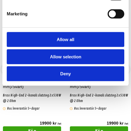
Marketing
Allow all
Allow selection
Deny
Brax GX2000 (Lång (473
Brax GX2000 (Kort (433
mm)/Svart)
mm)/Svart)
Brax High-End 2-kanals slutsteg 2x530W
Brax High-End 2-kanals slutsteg 2x530W
@ 2 Ohm
@ 2 Ohm
Hos leverantör 3+ dagar
Hos leverantör 3+ dagar
19900 kr
19900 kr
/st
/st