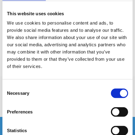
This website uses cookies
Produktinformation
We use cookies to personalise content and ads, to
provide social media features and to analyse our traffic.
SKU:
Reference Pure
MPN:
GZPA Reference 2PURE
We also share information about your use of our site with
EAN / GTIN:
4037072014853
our social media, advertising and analytics partners who
may combine it with other information that you’ve
provided to them or that they’ve collected from your use
Prishistorik
of their services.
Lägsta pris de senaste 30 dagarna är 15000 kr
Consent
Recensioner
Necessary
Selection
Produkten har inga recensioner
Preferences
Relaterade produkter
Statistics