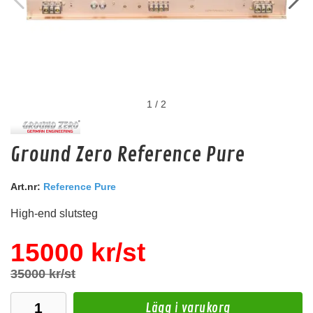
1
/
2
Audio System Z-EVO 0.75M
Ground Zero Reference Pure
RCA kabel i OFC koppar. 0,75m lång.
Art.nr:
Reference Pure
Snabblager 1-3 dagar
Finns i lagershop Göteborg
High-end slutsteg
129 kr
/st
15000 kr/st
Köp
35000 kr/st
Lägg i varukorg