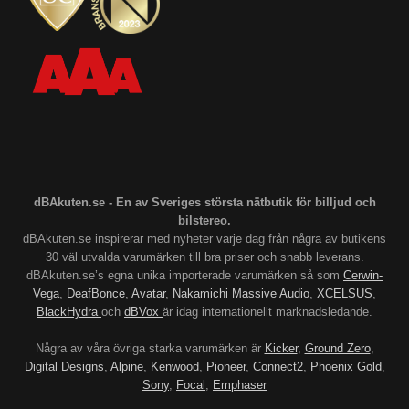
dBAkuten.se - En av Sveriges största nätbutik för billjud och
bilstereo.
dBAkuten.se inspirerar med nyheter varje dag från några av butikens
30 väl utvalda varumärken till bra priser och snabb leverans.
dBAkuten.se’s egna unika importerade varumärken så som
Cerwin-
Vega
,
DeafBonce
,
Avatar
,
Nakamichi
Massive Audio
,
XCELSUS
,
BlackHydra
och
dBVox
är idag internationellt marknadsledande.
Några av våra övriga starka varumärken är
Kicker
,
Ground Zero
,
Digital Designs
,
Alpine
,
Kenwood
,
Pioneer
,
Connect2
,
Phoenix Gold
,
Sony
,
Focal
,
Emphaser