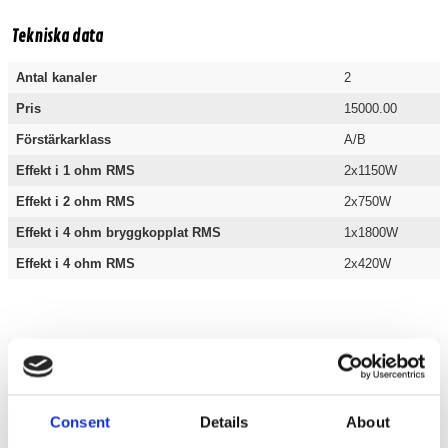
Tekniska data
Antal kanaler
2
Pris
15000.00
Förstärkarklass
A/B
Effekt i 1 ohm RMS
2x1150W
Effekt i 2 ohm RMS
2x750W
Effekt i 4 ohm bryggkopplat RMS
1x1800W
Effekt i 4 ohm RMS
2x420W
Bilstereo / Slutsteg /
2 kanaler
Grundshoppen / Varumärken /
Ground Zero
Consent
Details
About
Varumärken / Ground Zero /
Slutsteg