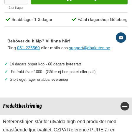
1 st i lager
Snabblager 1-3 dagar
Fåtal i lagershop Göteborg
Behöver du hjälp? Vi finns här!
Ring
031-225560
eller maila oss
support@dbakuten.se
✓
14 dagars öppet köp - 60 dagars bytesrätt
✓
Fri frakt över 1000:- (Gäller ej hempaket eller pall)
✓
Stort eget lager snabba leveranser
Produktbeskrivning
Stä
Referenslinjen står för utvalda high-end produkter med
enastående ljudkvalitet. GZPA Reference PURE är en