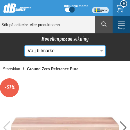
0
Inklusive moms
sv
Meny
Modellanpassad sökning
Startsidan
Ground Zero Reference Pure
☓
Kanske någon av dessa produkter kan intressera
-57%
dig?