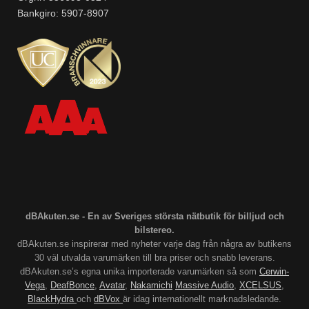
Bankgiro: 5907-8907
dBAkuten.se - En av Sveriges största nätbutik för billjud och
bilstereo.
dBAkuten.se inspirerar med nyheter varje dag från några av butikens
30 väl utvalda varumärken till bra priser och snabb leverans.
dBAkuten.se’s egna unika importerade varumärken så som
Cerwin-
Vega
,
DeafBonce
,
Avatar
,
Nakamichi
Massive Audio
,
XCELSUS
,
BlackHydra
och
dBVox
är idag internationellt marknadsledande.