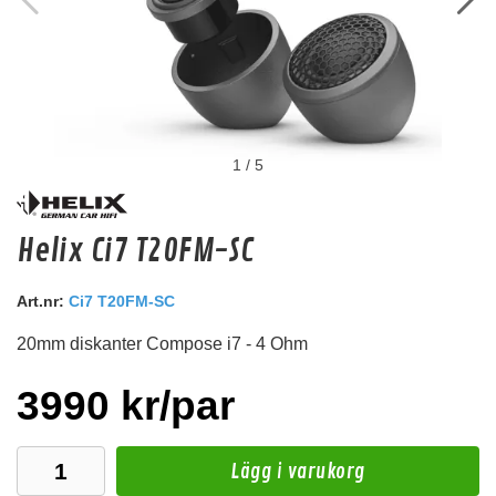
1
/
5
dBVox 12" Galler
Helix Ci7 T20FM-SC
12" högtalargaller<br />
Art.nr:
Ci7 T20FM-SC
Snabblager 1-3 dagar
Finns i lagershop Göteborg
20mm diskanter Compose i7 - 4 Ohm
195 kr
219 kr
/st
/st
Köp
3990 kr/par
Lägg i varukorg