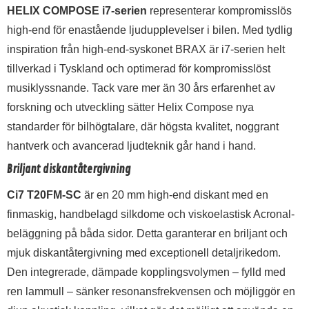
HELIX COMPOSE i7-serien
representerar kompromisslös
high-end för enastående ljudupplevelser i bilen. Med tydlig
inspiration från high-end-syskonet BRAX är i7-serien helt
tillverkad i Tyskland och optimerad för kompromisslöst
musiklyssnande. Tack vare mer än 30 års erfarenhet av
forskning och utveckling sätter Helix Compose nya
standarder för bilhögtalare, där högsta kvalitet, noggrant
hantverk och avancerad ljudteknik går hand i hand.
Briljant diskantåtergivning
Ci7 T20FM-SC
är en 20 mm high-end diskant med en
finmaskig, handbelagd silkdome och viskoelastisk Acronal-
beläggning på båda sidor. Detta garanterar en briljant och
mjuk diskantåtergivning med exceptionell detaljrikedom.
Den integrerade, dämpade kopplingsvolymen – fylld med
ren lammull – sänker resonansfrekvensen och möjliggör en