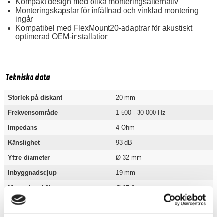
Kompakt design med olika monteringsalternativ
Monteringskapslar för infällnad och vinklad montering
ingår
Kompatibel med FlexMount20-adaptrar för akustiskt
optimerad OEM-installation
Tekniska data
Storlek på diskant
20 mm
Frekvensområde
1 500 - 30 000 Hz
Impedans
4 Ohm
Känslighet
93 dB
Yttre diameter
Ø 32 mm
Inbyggnadsdjup
19 mm
Monteringshål
Ø 27,2 mm