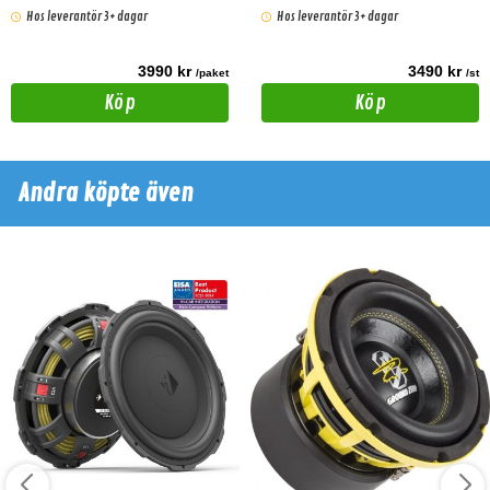
Hos leverantör 3+ dagar
Hos leverantör 3+ dagar
3990 kr
3490 kr
/paket
/st
Köp
Köp
Andra köpte även