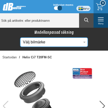
0
Inklusive moms
sv
Meny
Modellanpassad sökning
Startsidan
Helix Ci7 T20FM-SC
☓
Kanske någon av dessa produkter kan intressera
dig?
-11%