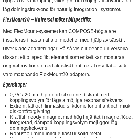
djup akustisk koppling, vilket gör det möjligt att använda en
låg delningsfrekvens för naturlig integration i systemet.
FlexMount20 – Universal möter bilspecifikt
Med FlexMount-systemet kan COMPOSE-högtalare
installeras i nästan alla bilmodeller med hjälp av särskilt
utvecklade adapterringar. På så vis blir denna universella
diskant ett bilspecifikt element som enkelt kan monteras i
originalpositionen med akustiskt optimerat resultat – tack
vare matchande FlexMount20-adaptern.
Egenskaper
0,75” / 20 mm high-end silkdome-diskant med
kopplingsvolym för lägsta möjliga resonansfrekvens
Extremt lätt och finmaskig silkdome för briljant och mjuk
diskantåtergivning
Kraftfull neodymmagnet med hög linjäritet i magnetflödet
Integrerad, dämpad kopplingsvolym möjliggör låg
delningsfrekvens
Robust aluminiumhölje fräst ur solid metall