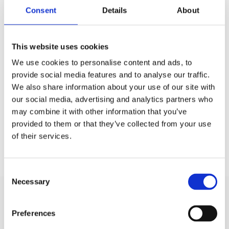
Consent
Details
About
Grundshoppen / Bilstereo /
Diskanter
Varumärken / Helix /
Högtalare
This website uses cookies
We use cookies to personalise content and ads, to
provide social media features and to analyse our traffic.
Produktinformation
We also share information about your use of our site with
SKU:
Ci7 T20FM-SC
our social media, advertising and analytics partners who
MPN:
Ci7 T20FM-SC
may combine it with other information that you’ve
EAN / GTIN:
4057204323349
provided to them or that they’ve collected from your use
of their services.
Prishistorik
Lägsta pris de senaste 30 dagarna är 3990 kr
Consent
Necessary
Selection
Recensioner
Preferences