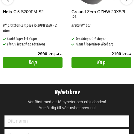
Helix Ci5 S200FM-S2
Ground Zero GZHW 20XSPL-
D1
8" plattbas Compose i5 200W RMS - 2
Brutal 8" bas
Ohm
Snabblager 1-3 dagar
Snabblager 1-3 dagar
Finns i lagershop Göteborg
Finns i lagershop Göteborg
2990 kr
2190 kr
/paket
/st
Köp
Köp
Nyhetsbrev
Var först med att få nyheter och erbjudanden!
Anmäl dig till vårt nyhetsbrev nu!