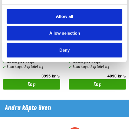
Allow all
Allow selection
Rebec RPX-B1260
Rebec ES408
12-kanals Klass AB DSP-slutsteg 60Wx12
DSP 8 Kanalig
Deny
Snabblager 1-3 dagar
Snabblager 1-3 dagar
Finns i lagershop Göteborg
Finns i lagershop Göteborg
3995 kr
4090 kr
/st
/st
Köp
Köp
Andra köpte även