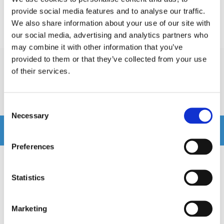
provide social media features and to analyse our traffic.
Prishistorik
We also share information about your use of our site with
our social media, advertising and analytics partners who
Lägsta pris de senaste 30 dagarna är 3995 kr
may combine it with other information that you’ve
provided to them or that they’ve collected from your use
of their services.
Recensioner
Produkten har inga recensioner
Consent
Necessary
Selection
Relaterade produkter
Preferences
Statistics
Marketing