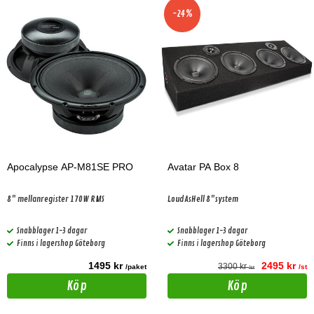
-24%
Apocalypse AP-M81SE PRO
Avatar PA Box 8
8" mellanregister 170W RMS
LoudAsHell 8"system
Snabblager 1-3 dagar
Snabblager 1-3 dagar
Finns i lagershop Göteborg
Finns i lagershop Göteborg
1495 kr
2495 kr
3300 kr
/paket
/st
/st
Köp
Köp