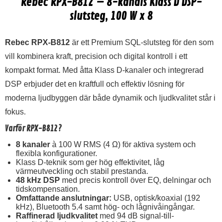
Rebec RPX-B812 – 8-kanals Klass D DSP-
slutsteg, 100 W x 8
Rebec RPX-B812
är ett Premium SQL-slutsteg för den som
vill kombinera kraft, precision och digital kontroll i ett
kompakt format. Med åtta Klass D-kanaler och integrerad
DSP erbjuder det en kraftfull och effektiv lösning för
moderna ljudbyggen där både dynamik och ljudkvalitet står i
fokus.
Varför RPX-B812?
8 kanaler
à 100 W RMS (4 Ω) för aktiva system och
flexibla konfigurationer.
Klass D-teknik som ger hög effektivitet, låg
värmeutveckling och stabil prestanda.
48 kHz DSP
med precis kontroll över EQ, delningar och
tidskompensation.
Omfattande anslutningar:
USB, optisk/koaxial (192
kHz), Bluetooth 5.4 samt hög- och lågnivåingångar.
Raffinerad ljudkvalitet
med 94 dB signal-till-