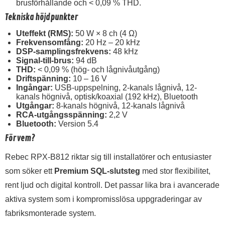
brusförhållande och < 0,09 % THD.
Tekniska höjdpunkter
Uteffekt (RMS):
50 W × 8 ch (4 Ω)
Frekvensomfång:
20 Hz – 20 kHz
DSP-samplingsfrekvens:
48 kHz
Signal-till-brus:
94 dB
THD:
< 0,09 % (hög- och lågnivåutgång)
Driftspänning:
10 – 16 V
Ingångar:
USB-uppspelning, 2-kanals lågnivå, 12-
kanals högnivå, optisk/koaxial (192 kHz), Bluetooth
Utgångar:
8-kanals högnivå, 12-kanals lågnivå
RCA-utgångsspänning:
2,2 V
Bluetooth:
Version 5.4
För vem?
Rebec RPX-B812 riktar sig till installatörer och entusiaster
som söker ett
Premium SQL-slutsteg
med stor flexibilitet,
rent ljud och digital kontroll. Det passar lika bra i avancerade
aktiva system som i kompromisslösa uppgraderingar av
fabriksmonterade system.