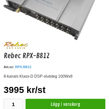
Deaf Bonce Machete 20mm2 OFC (Svart)
Rebec RPX-B812
20mm2 kopparkabel
Art.nr:
Snabblager 1-3 dagar
RPX-B812
Finns i lagershop Göteborg
8-kanals Klass-D DSP-slutsteg 100Wx8
99 kr
/st
Köp
3995 kr/st
Lägg i varukorg