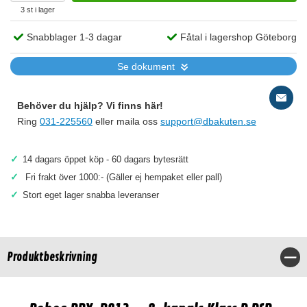
3 st i lager
Snabblager 1-3 dagar
Fåtal i lagershop Göteborg
Se dokument
Behöver du hjälp? Vi finns här!
Ring
031-225560
eller maila oss
support@dbakuten.se
✓
14 dagars öppet köp - 60 dagars bytesrätt
✓
Fri frakt över 1000:- (Gäller ej hempaket eller pall)
✓
Stort eget lager snabba leveranser
Produktbeskrivning
Stä