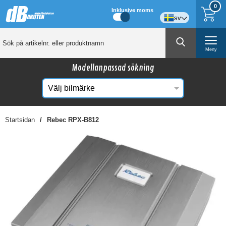
0
Inklusive moms
sv
Meny
Modellanpassad sökning
Startsidan
Rebec RPX-B812
☓
Kanske någon av dessa produkter kan intressera
dig?