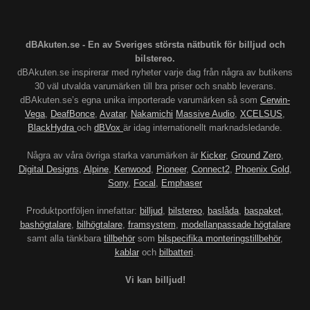
dBAkuten.se - En av Sveriges största nätbutik för billjud och
bilstereo.
dBAkuten.se inspirerar med nyheter varje dag från några av butikens
30 väl utvalda varumärken till bra priser och snabb leverans.
dBAkuten.se’s egna unika importerade varumärken så som
Cerwin-
Vega
,
DeafBonce
,
Avatar
,
Nakamichi
Massive Audio
,
XCELSUS
,
BlackHydra
och
dBVox
är idag internationellt marknadsledande.
Några av våra övriga starka varumärken är
Kicker
,
Ground Zero
,
Digital Designs
,
Alpine
,
Kenwood
,
Pioneer
,
Connect2
,
Phoenix Gold
,
Sony
,
Focal
,
Emphaser
Produktportföljen innefattar:
billjud
,
bilstereo
,
baslåda
,
baspaket
,
bashögtalare
,
bilhögtalare
,
framsystem
,
modellanpassade högtalare
samt alla tänkbara
tillbehör
som
bilspecifika monteringstillbehör
,
kablar
och
bilbatteri
.
Vi kan billjud!