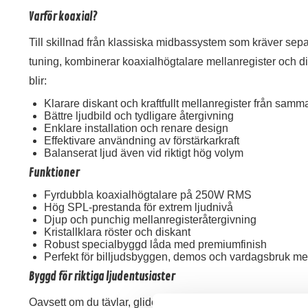
Varför koaxial?
Till skillnad från klassiska midbassystem som kräver sep
tuning, kombinerar koaxialhögtalare mellanregister och d
blir:
Klarare diskant och kraftfullt mellanregister från samm
Bättre ljudbild och tydligare återgivning
Enklare installation och renare design
Effektivare användning av förstärkarkraft
Balanserat ljud även vid riktigt hög volym
Funktioner
Fyrdubbla koaxialhögtalare på 250W RMS
Hög SPL-prestanda för extrem ljudnivå
Djup och punchig mellanregisteråtergivning
Kristallklara röster och diskant
Robust specialbyggd låda med premiumfinish
Perfekt för billjudsbyggen, demos och vardagsbruk m
Byggd för riktiga ljudentusiaster
Oavsett om du tävlar, glider runt eller bara vill att musiken