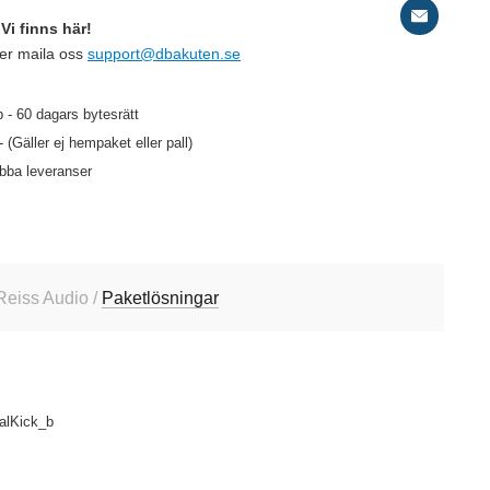
Vi finns här!
ler maila oss
support@dbakuten.se
 - 60 dagars bytesrätt
- (Gäller ej hempaket eller pall)
abba leveranser
Reiss Audio /
Paketlösningar
alKick_b