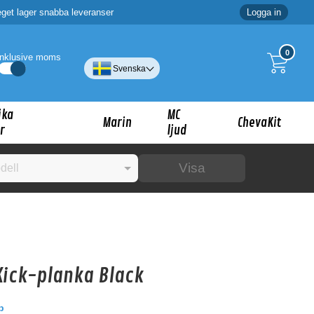
eget lager snabba leveranser
Logga in
0
Inklusive moms
Svenska
ika
MC
Marin
ChevaKit
r
ljud
Visa
☓
ig?
Kick-planka Black
b