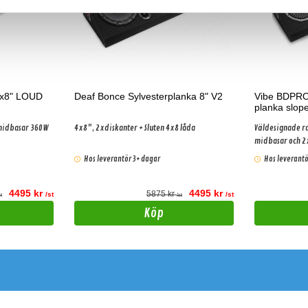
4x8" LOUD
Deaf Bonce Sylvesterplanka 8" V2
Vibe BDPRO
planka slop
 midbasar 360W
4x8", 2xdiskanter + Sluten 4x8 låda
Väldesignade r
midbasar och 2
Hos leverantör 3+ dagar
Hos leverantö
4495 kr
4495 kr
5875 kr
/st
/st
st
/st
Köp