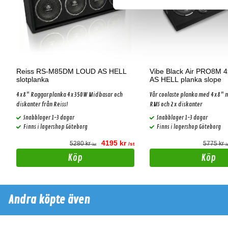
Reiss RS-M85DM LOUD AS HELL
Vibe Black Air PRO8M 
slotplanka
AS HELL planka slope
4x8" Raggarplanka 4x350W Midbasar och
Vår coolaste planka med 4x8"
diskanter från Reiss!
RMS och 2x diskanter
Snabblager 1-3 dagar
Snabblager 1-3 dagar
Finns i lagershop Göteborg
Finns i lagershop Göteborg
4195 kr
5280 kr
5775 kr
t
/st
/st
/
Köp
Köp
Andra köpte även