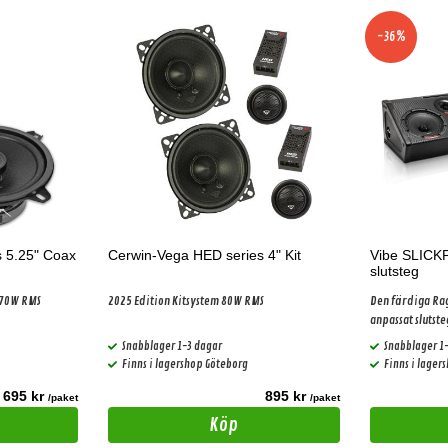
-36%
 5.25" Coax
Cerwin-Vega HED series 4" Kit
Vibe SLIC
slutsteg
 70W RMS
2025 Edition Kitsystem 80W RMS
Den färdiga Ra
anpassat slutste
Snabblager 1-3 dagar
Snabblager 1
Finns i lagershop Göteborg
Finns i lager
695 kr
895 kr
/paket
/paket
Köp