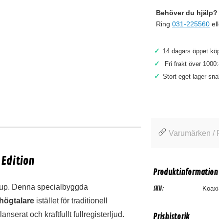
Behöver du hjälp? 
Ring
031-225560
el
✓
14 dagars öppet köp
✓
Fri frakt över 1000:
✓
Stort eget lager sn
Varumärken / 
 Edition
Produktinformation
etup. Denna specialbyggda
SKU:
Koaxi
högtalare
istället för traditionell
nserat och kraftfullt fullregisterljud.
Prishistorik