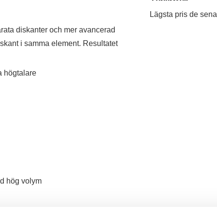
Lägsta pris de sena
arata diskanter och mer avancerad
iskant i samma element. Resultatet
a högtalare
ed hög volym
 ska höras flera kvarter bort levererar