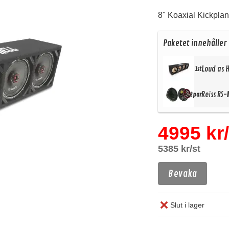
8" Koaxial Kickpl
Paketet innehåller
Loud as 
1st
Reiss RS-
2par
4995 kr/
5385 kr/st
Bevaka
Slut i lager
Köp