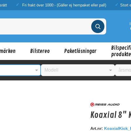
srätt
Fri frakt över 1000:- (Gäller ej hempaket eller pall)
Stort 
Bilspecif
märken
Bilstereo
Paketlösningar
produkte
nske någon av dessa produkter kan intressera d
Koaxial 8" 
Art.nr:
KoaxialKick_