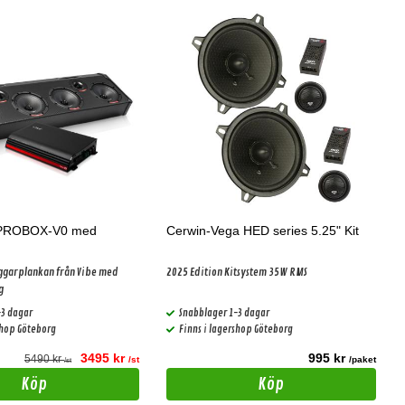
KPROBOX-V0 med
Cerwin-Vega HED series 5.25" Kit
ggarplankan från Vibe med
2025 Edition Kitsystem 35W RMS
g
-3 dagar
Snabblager 1-3 dagar
shop Göteborg
Finns i lagershop Göteborg
3495 kr
995 kr
5490 kr
/st
/paket
/st
Köp
Köp