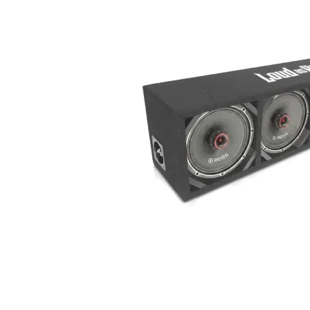
dBVox Kopplingsplint 6xM8 Svart
Svart Kopplingsplint. 6st M8
Snabblager 1-3 dagar
Finns i lagershop Göteborg