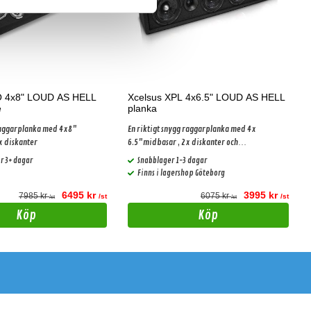
 4x8" LOUD AS HELL
Xcelsus XPL 4x6.5" LOUD AS HELL
e
planka
aggarplanka med 4x8"
En riktigt snygg raggarplanka med 4x
x diskanter
6.5"midbasar , 2x diskanter och
delningsfilter!
r 3+ dagar
Snabblager 1-3 dagar
Finns i lagershop Göteborg
6495 kr
3995 kr
7985 kr
6075 kr
/st
/st
/st
/st
Köp
Köp