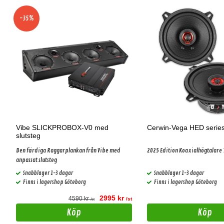
-35%
Vibe SLICKPROBOX-V0 med
Cerwin-Vega HED series
slutsteg
Den färdiga Raggarplankan från Vibe med
2025 Edition Koaxialhögtalare
anpassat slutsteg
Snabblager 1-3 dagar
Snabblager 1-3 dagar
Finns i lagershop Göteborg
Finns i lagershop Göteborg
2995 kr
4590 kr
t
/st
/st
Köp
Köp