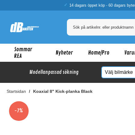
14 dagars öppet köp - 60 dagars byte
Sommar
Nyheter
Home/Pro
Varu
REA
Modellanpassad sökning
Startsidan
Koaxial 8" Kick-planka Black
Ka
-7%