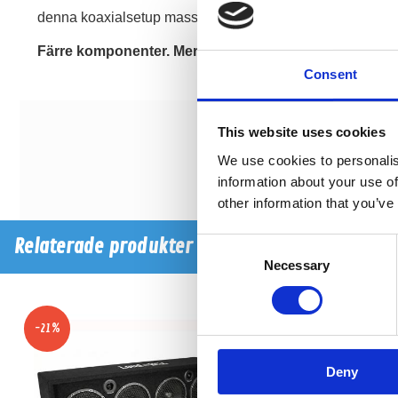
denna koaxialsetup massiv ljudstyrka utan att kompromiss
Färre komponenter. Mer ljud. Maximal effektivitet.
Consent
This website uses cookies
We use cookies to personalis
information about your use of
other information that you’ve
Relaterade produkter
Consent
Necessary
Selection
-21%
-22%
Deny