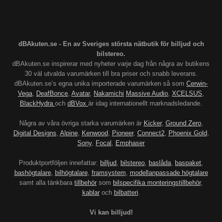
dBAkuten.se - En av Sveriges största nätbutik för billjud och
bilstereo.
dBAkuten.se inspirerar med nyheter varje dag från några av butikens
30 väl utvalda varumärken till bra priser och snabb leverans.
dBAkuten.se’s egna unika importerade varumärken så som
Cerwin-
Vega
,
DeafBonce
,
Avatar
,
Nakamichi
Massive Audio
,
XCELSUS
,
BlackHydra
och
dBVox
är idag internationellt marknadsledande.
Några av våra övriga starka varumärken är
Kicker
,
Ground Zero
,
Digital Designs
,
Alpine
,
Kenwood
,
Pioneer
,
Connect2
,
Phoenix Gold
,
Sony
,
Focal
,
Emphaser
Produktportföljen innefattar:
billjud
,
bilstereo
,
baslåda
,
baspaket
,
bashögtalare
,
bilhögtalare
,
framsystem
,
modellanpassade högtalare
samt alla tänkbara
tillbehör
som
bilspecifika monteringstillbehör
,
kablar
och
bilbatteri
.
Vi kan billjud!