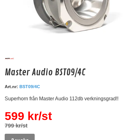
Audio System CCE 50 B (Svart)
Master Audio BST09/4C
Kabeländhylsa för kabelstorlek: 50 mm².
Snabblager 1-3 dagar
Art.nr:
BST09/4C
Finns i lagershop Göteborg
Superhorn från Master Audio 112db verkningsgrad!!
6 kr
/st
599 kr/st
5 kr
/st
Köp
799 kr/st