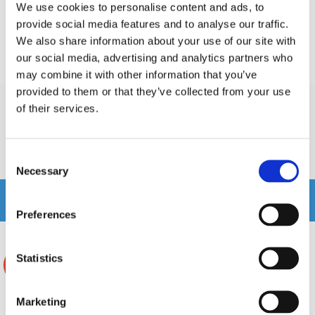
MPN:
We use cookies to personalise content and ads, to
BST09/4C
provide social media features and to analyse our traffic.
We also share information about your use of our site with
Prishistorik
our social media, advertising and analytics partners who
Lägsta pris de senaste 30 dagarna är 599 kr
may combine it with other information that you’ve
provided to them or that they’ve collected from your use
of their services.
Recensioner
Consent
Produkten har inga recensioner
Necessary
Selection
Relaterade produkter
Preferences
Statistics
-25%
-25%
Marketing