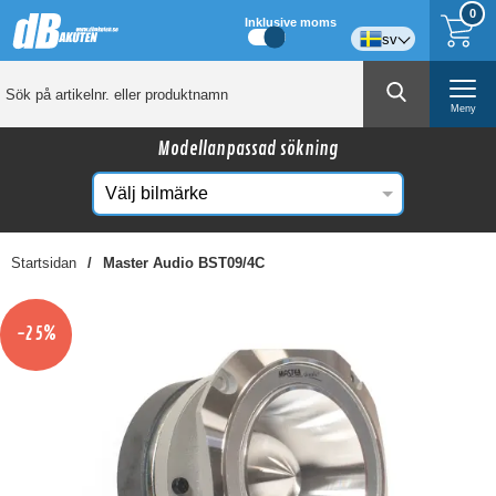
0
Inklusive moms
sv
Meny
Modellanpassad sökning
Startsidan
Master Audio BST09/4C
☓
Kanske någon av dessa produkter kan intressera
-25%
dig?