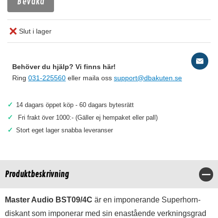
Bevaka
Slut i lager
Behöver du hjälp? Vi finns här!
Ring
031-225560
eller maila oss
support@dbakuten.se
✓
14 dagars öppet köp - 60 dagars bytesrätt
✓
Fri frakt över 1000:- (Gäller ej hempaket eller pall)
✓
Stort eget lager snabba leveranser
Produktbeskrivning
Stä
Master Audio BST09/4C
är en imponerande Superhorn-
diskant som imponerar med sin enastående verkningsgrad