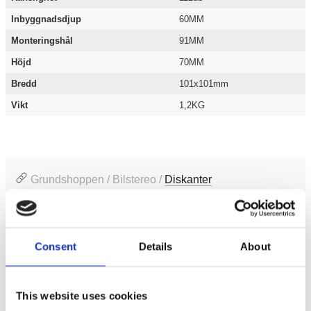
Inbyggnadsdjup
60MM
Monteringshål
91MM
Höjd
70MM
Bredd
101x101mm
Vikt
1,2KG
Grundshoppen / Bilstereo /
Diskanter
Grundshoppen / Varumärken /
Master Audio
Varumärken / Master Audio /
Diskanter
Consent
Details
About
Produktinformation
This website uses cookies
SKU:
BST09/4C