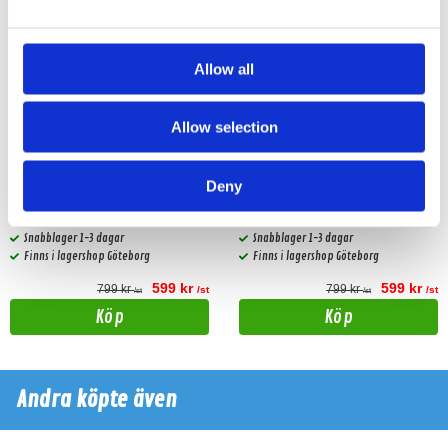
Allow all
Allow selection
Master Audio BST09/4B
Master Audio BST09/8B
Deny
Superhorn från Master Audio. 112db
Superhorn från Master Audio. 112db
verkningsgrad!!
verkningsgrad!!
Snabblager 1-3 dagar
Snabblager 1-3 dagar
Finns i lagershop Göteborg
Finns i lagershop Göteborg
599 kr
599 kr
799 kr
799 kr
/st
/st
/st
/st
Köp
Köp
Andra köpte även