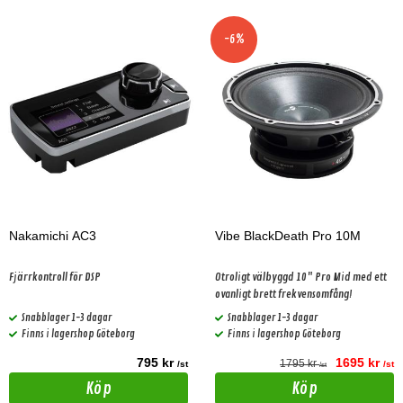
-6%
Nakamichi AC3
Vibe BlackDeath Pro 10M
Fjärrkontroll för DSP
Otroligt välbyggd 10" Pro Mid med ett
ovanligt brett frekvensomfång!
Snabblager 1-3 dagar
Snabblager 1-3 dagar
Finns i lagershop Göteborg
Finns i lagershop Göteborg
795 kr
1695 kr
1795 kr
/st
/st
/st
Köp
Köp