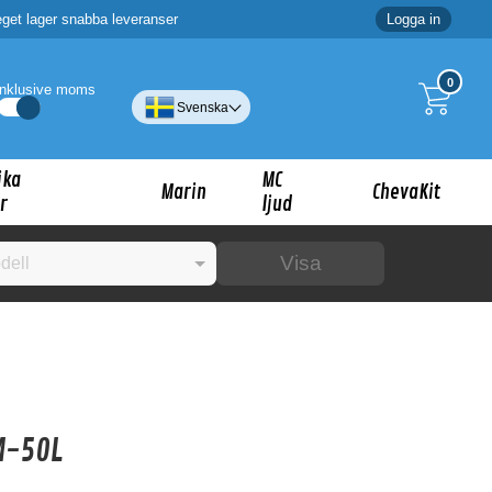
eget lager snabba leveranser
Logga in
0
Inklusive moms
Svenska
ika
MC
Marin
ChevaKit
r
ljud
Visa
☓
ig?
M-50L