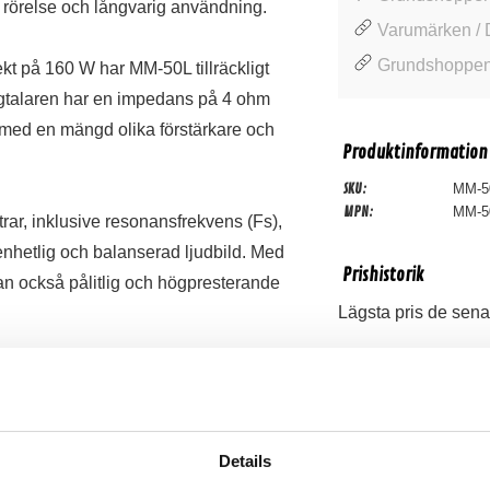
ämn rörelse och långvarig användning.
Varumärken / 
Grundshoppen 
t på 160 W har MM-50L tillräckligt
Högtalaren har en impedans på 4 ohm
 med en mängd olika förstärkare och
Produktinformation
SKU:
MM-5
MPN:
MM-5
ar, inklusive resonansfrekvens (Fs),
n enhetlig och balanserad ljudbild. Med
Prishistorik
an också pålitlig och högpresterande
Lägsta pris de sena
Recensioner
Details