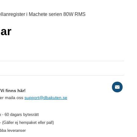
llanregister i Machete serien 80W RMS
par
A
Vi finns här!
ler maila oss
support@dbakuten.se
295 kr
/st
 - 60 dagars bytesrätt
236 kr
- (Gäller ej hempaket eller pall)
/st
abba leveranser