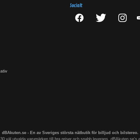
Socialt
ativ
dBAkuten.se - En av Sveriges största nätbutik för billjud och bilstereo.
s 30 väl utvalda varumärken till bra priser och snabb leverans. dBAkuten.se