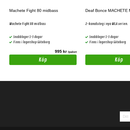
Machete Fight 80 midbass
Deaf Bonce MACHETE 
Machete Fight 80 midbass
2-kanalssteg i nya MLA serien.
Snabblager 1-3 dagar
Snabblager 1-3 dagar
Finns i lagershop Göteborg
Finns i lagershop Göteborg
995 kr
t
/paket
Köp
Köp