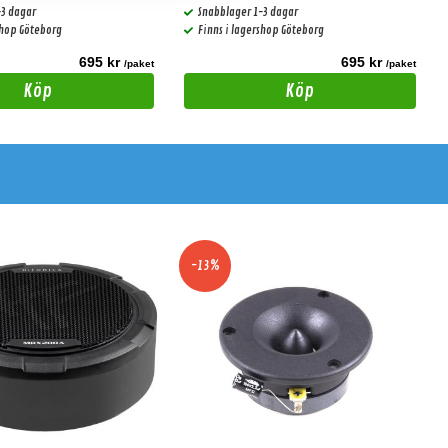
-3 dagar
Snabblager 1-3 dagar
shop Göteborg
Finns i lagershop Göteborg
695 kr
695 kr
/paket
/paket
Köp
Köp
-13%