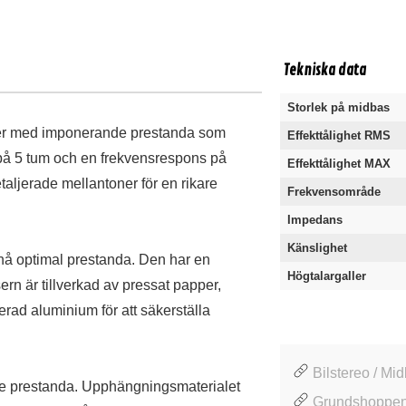
Tekniska data
Storlek på midbas
ster med imponerande prestanda som
Effekttålighet RMS
k på 5 tum och en frekvensrespons på
Effekttålighet MAX
taljerade mellantoner för en rikare
Frekvensområde
Impedans
Känslighet
pnå optimal prestanda. Den har en
Högtalargaller
sern är tillverkad av pressat papper,
erad aluminium för att säkerställa
Bilstereo / Mi
ttre prestanda. Upphängningsmaterialet
Grundshoppen