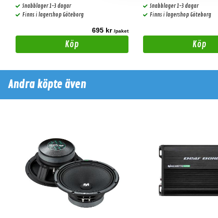
Snabblager 1-3 dagar
Snabblager 1-3 dagar
Finns i lagershop Göteborg
Finns i lagershop Göteborg
695 kr
t
/paket
Köp
Köp
Andra köpte även