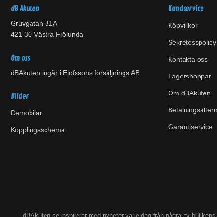
dB Akuten
Kundservice
Gruvgatan 31A
Köpvillkor
421 30 Västra Frölunda
Sekretesspolicy
Om oss
Kontakta oss
dBAkuten ingår i Elofssons försäljnings AB
Lagershoppar
Om dBAkuten
Bilder
Betalningsaltern
Demobilar
Garantiservice
Kopplingsschema
dBAkuten.se inspirerar med nyheter varje dag från några av butiken