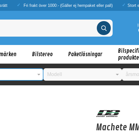
srätt
Fri frakt över 1000:- (Gäller ej hempaket eller pall)
Stort 
Bilspecif
märken
Bilstereo
Paketlösningar
produkte
nske någon av dessa produkter kan intressera d
Machete M