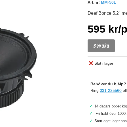
Art.nr:
MM-50L
Deaf Bonce 5.2" me
595 kr/
Bevaka
Slut i lager
Behöver du hjälp? 
Ring
031-225560
el
✓
14 dagars öppet köp
✓
Fri frakt över 1000:
Köp
✓
Stort eget lager sn