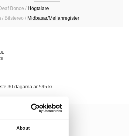
Deaf Bonce /
Högtalare
/ Bilstereo /
Midbasar/Mellanregister
0L
0L
ste 30 dagarna är 595 kr
About