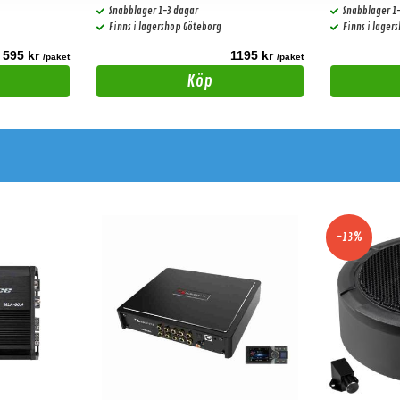
Snabblager 1-3 dagar
Snabblager 1
Finns i lagershop Göteborg
Finns i lager
595 kr
1195 kr
/paket
/paket
Köp
-13%