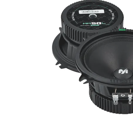
Master Audio CW650/4M
6,5" mellanregister
Snabblager 1-3 dagar
Finns i lagershop Göteborg