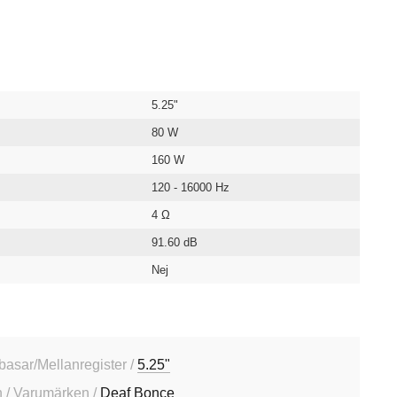
5.25"
80 W
160 W
120 - 16000 Hz
4 Ω
91.60 dB
Nej
dbasar/Mellanregister /
5.25"
 / Varumärken /
Deaf Bonce