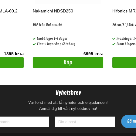
MLA-60.2
Nakamichi NDSD250
Hifonics M
DSP från Nakamichi
Snabblager 1-3 dagar
Snabblager 1
Finns i lagershop Göteborg
Finns i lager
1395 kr
6995 kr
/st
/st
Köp
Nyhetsbrev
Var först med att få nyheter och erbjudanden!
Anmäl dig till vårt nyhetsbrev nu!