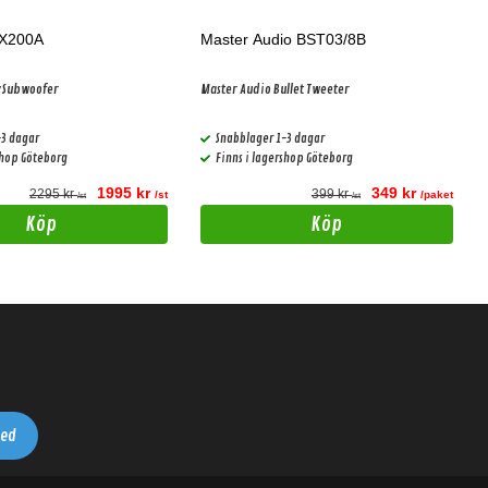
RX200A
Master Audio BST03/8B
20 cm (8") Aktiv Subwoofer
Master Audio Bullet Tweeter
-3 dagar
Snabblager 1-3 dagar
shop Göteborg
Finns i lagershop Göteborg
1995 kr
349 kr
2295 kr
399 kr
/st
/paket
/st
/st
Köp
Köp