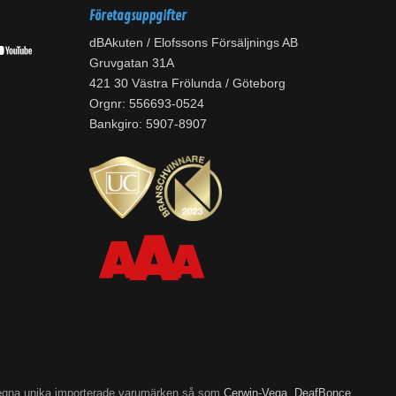
Företagsuppgifter
dBAkuten / Elofssons Försäljnings AB
Gruvgatan 31A
421 30 Västra Frölunda / Göteborg
Orgnr: 556693-0524
Bankgiro: 5907-8907
’s egna unika importerade varumärken så som
Cerwin-Vega
,
DeafBonce
,