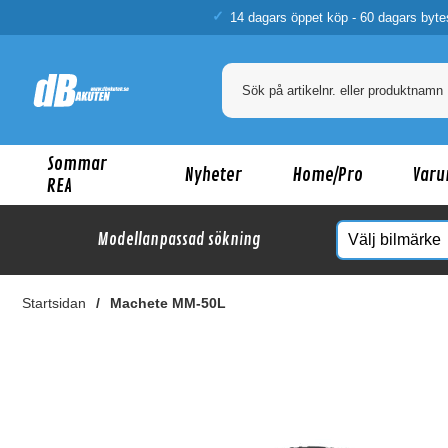
14 dagars öppet köp - 60 dagars byte
Sommar
Nyheter
Home/Pro
Varu
REA
Modellanpassad sökning
Startsidan
Machete MM-50L
Ka