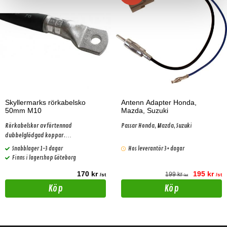
Skyllermarks rörkabelsko
Antenn Adapter Honda,
50mm M10
Mazda, Suzuki
Rörkabelskor av förtennad
Passar Honda, Mazda, Suzuki
dubbelglödgad koppar.
4st/förpackning.
Snabblager 1-3 dagar
Hos leverantör 3+ dagar
Finns i lagershop Göteborg
170 kr
195 kr
199 kr
/st
/st
/st
Köp
Köp