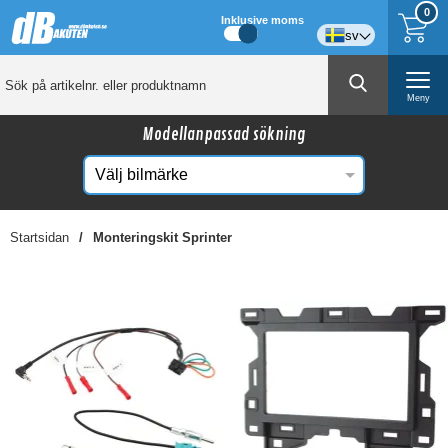
0
Inklusive moms
sv
Meny
Modellanpassad sökning
Startsidan
Monteringskit Sprinter
☓
Kanske någon av dessa produkter kan intressera
dig?