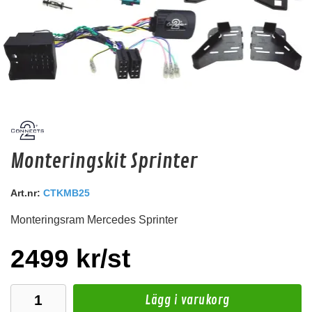
Emphaser ESP-RC5
Monteringskit Sprinter
Ny High-End 5m RCA kabel från Emphaser.
Snabblager 1-3 dagar
Art.nr:
CTKMB25
Finns i lagershop Göteborg
Monteringsram Mercedes Sprinter
279 kr
/st
Köp
2499 kr/st
Lägg i varukorg