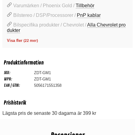
Varumärken / Phoenix Gold /
Tillbehör
Bilstereo / DSP/Processorer /
PnP kablar
Bilspecifika produkter / Chevrolet /
Alla Chevrolet pro
dukter
Visa fler
(22 mer)
Produktinformation
SKU:
ZDT-GM1
MPN:
ZDT-GM1
EAN / GTIN:
5056171551358
Prishistorik
Lägsta pris de senaste 30 dagarna är 399 kr