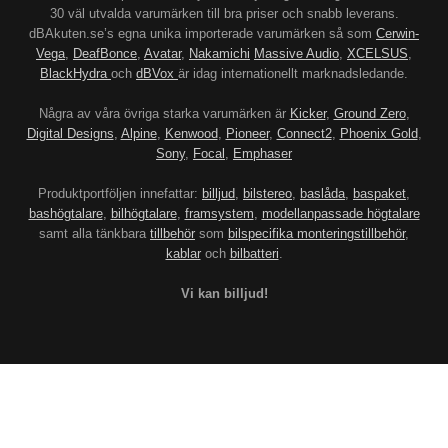
30 väl utvalda varumärken till bra priser och snabb leverans.
dBAkuten.se’s egna unika importerade varumärken så som
Cerwin-
Vega
,
DeafBonce
,
Avatar
,
Nakamichi
Massive Audio
,
XCELSUS
,
BlackHydra
och
dBVox
är idag internationellt marknadsledande.
Några av våra övriga starka varumärken är
Kicker
,
Ground Zero
,
Digital Designs
,
Alpine
,
Kenwood
,
Pioneer
,
Connect2
,
Phoenix Gold
,
Sony
,
Focal
,
Emphaser
Produktportföljen innefattar:
billjud
,
bilstereo
,
baslåda
,
baspaket
,
bashögtalare
,
bilhögtalare
,
framsystem
,
modellanpassade högtalare
samt alla tänkbara
tillbehör
som
bilspecifika monteringstillbehör
,
kablar
och
bilbatteri
.
Vi kan billjud!