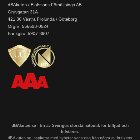
dBAkuten / Elofssons Försäljnings AB
Gruvgatan 31A
421 30 Västra Frölunda / Göteborg
Orgnr: 556693-0524
Bankgiro: 5907-8907
dBAkuten.se - En av Sveriges största nätbutik för billjud och
bilstereo.
dBAkuten.se inspirerar med nyheter varje dag från några av butikens