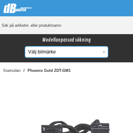
Modellanpassad sökning
Startsidan
Phoenix Gold ZDT-GM1
☓
Kanske någon av dessa produkter kan intressera
dig?