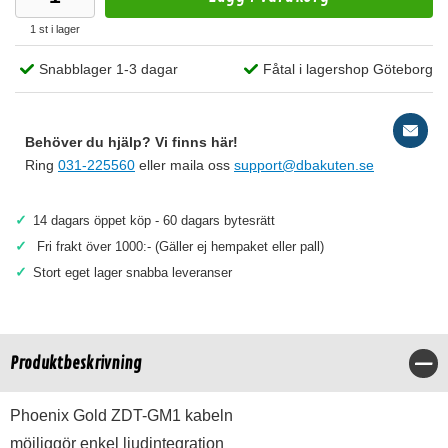
1 st i lager
Snabblager 1-3 dagar
Fåtal i lagershop Göteborg
Behöver du hjälp? Vi finns här!
Ring
031-225560
eller maila oss
support@dbakuten.se
✓
14 dagars öppet köp - 60 dagars bytesrätt
✓
Fri frakt över 1000:- (Gäller ej hempaket eller pall)
✓
Stort eget lager snabba leveranser
Produktbeskrivning
Stä
Phoenix Gold ZDT-GM1 kabeln
möjliggör enkel ljudintegration