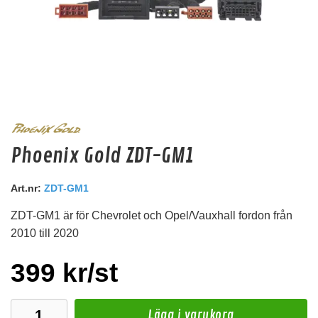
Emphaser ESP-GR4
Phoenix Gold ZDT-GM1
1 par högtalargaller för EMPHASER 10 cm komponent och coax från MONOLITH och
GRAVITY-serien
Art.nr:
ZDT-GM1
Snabblager 1-3 dagar
Finns i lagershop Göteborg
ZDT-GM1 är för Chevrolet och Opel/Vauxhall fordon från
169 kr
2010 till 2020
/paket
Köp
399 kr/st
Lägg i varukorg