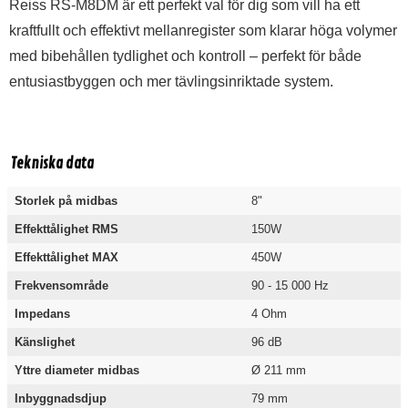
Reiss RS-M8DM är ett perfekt val för dig som vill ha ett
kraftfullt och effektivt mellanregister som klarar höga volymer
med bibehållen tydlighet och kontroll – perfekt för både
entusiastbyggen och mer tävlingsinriktade system.
Tekniska data
Storlek på midbas
8"
Effekttålighet RMS
150W
Effekttålighet MAX
450W
Frekvensområde
90 - 15 000 Hz
Impedans
4 Ohm
Känslighet
96 dB
Yttre diameter midbas
Ø 211 mm
Inbyggnadsdjup
79 mm