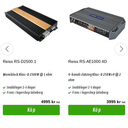
Reiss RS-D2500.1
Reiss RS-AE1000.4D
Monoblock Klass-D 2500W @ 1 ohm
4-kanals slutsteg Klass-D 250Wx4 @ 2
ohm
Snabblager 1-3 dagar
Snabblager 1-3 dagar
Finns i lagershop Göteborg
Finns i lagershop Göteborg
4995 kr
3995 kr
/st
/st
Köp
Köp