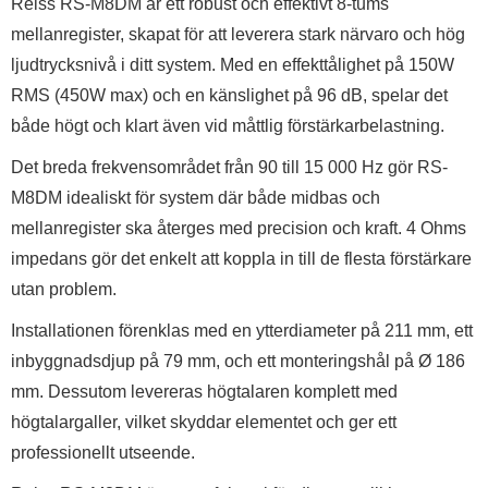
Reiss RS-M8DM är ett robust och effektivt 8-tums
mellanregister, skapat för att leverera stark närvaro och hög
ljudtrycksnivå i ditt system. Med en effekttålighet på 150W
RMS (450W max) och en känslighet på 96 dB, spelar det
både högt och klart även vid måttlig förstärkarbelastning.
Det breda frekvensområdet från 90 till 15 000 Hz gör RS-
M8DM idealiskt för system där både midbas och
mellanregister ska återges med precision och kraft. 4 Ohms
impedans gör det enkelt att koppla in till de flesta förstärkare
utan problem.
Installationen förenklas med en ytterdiameter på 211 mm, ett
inbyggnadsdjup på 79 mm, och ett monteringshål på Ø 186
mm. Dessutom levereras högtalaren komplett med
högtalargaller, vilket skyddar elementet och ger ett
professionellt utseende.