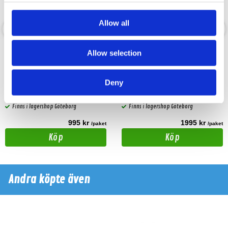
Allow all
Reiss RS-M8DF
Reiss RS-M8VBPRO
Allow selection
8" Mellanregister 200W RMS
8" Mellanregister 200W RMS
Deny
Snabblager 1-3 dagar
Snabblager 1-3 dagar
Finns i lagershop Göteborg
Finns i lagershop Göteborg
995 kr
1995 kr
/paket
/paket
Köp
Köp
Andra köpte även