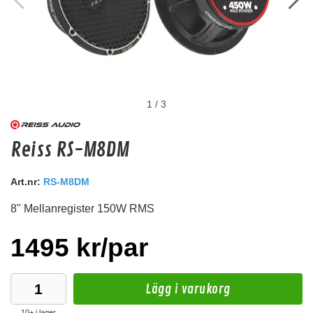
1
/
3
BRONZE (4 mm) (1 ark)
Reiss RS-M8DM
4mm dämpmatta, 500 x 700 mm. Används som första lagers dämpningsmaterial.
Art.nr:
RS-M8DM
Snabblager 1-3 dagar
Finns i lagershop Göteborg
8" Mellanregister 150W RMS
122 kr
/st
1495 kr/par
Köp
Lägg i varukorg
10+ i lager