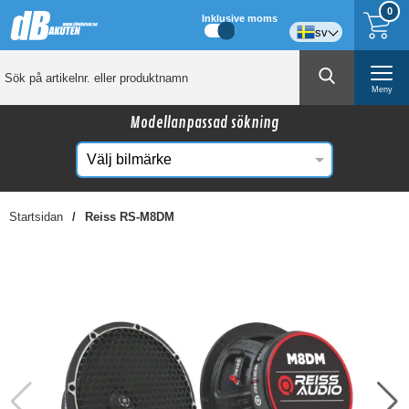
0
Inklusive moms
sv
Meny
Modellanpassad sökning
Startsidan
Reiss RS-M8DM
☓
Kanske någon av dessa produkter kan intressera
dig?