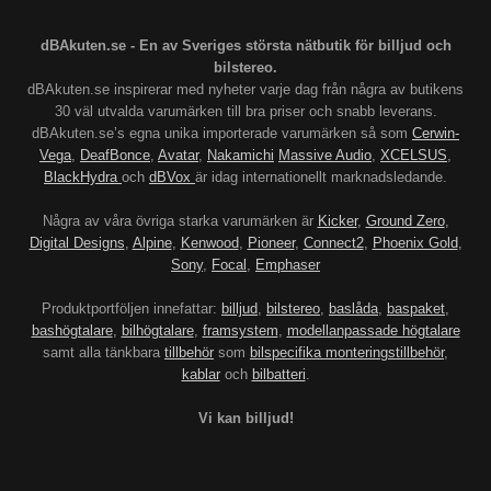
dBAkuten.se - En av Sveriges största nätbutik för billjud och
bilstereo.
dBAkuten.se inspirerar med nyheter varje dag från några av butikens
30 väl utvalda varumärken till bra priser och snabb leverans.
dBAkuten.se’s egna unika importerade varumärken så som
Cerwin-
Vega
,
DeafBonce
,
Avatar
,
Nakamichi
Massive Audio
,
XCELSUS
,
BlackHydra
och
dBVox
är idag internationellt marknadsledande.
Några av våra övriga starka varumärken är
Kicker
,
Ground Zero
,
Digital Designs
,
Alpine
,
Kenwood
,
Pioneer
,
Connect2
,
Phoenix Gold
,
Sony
,
Focal
,
Emphaser
Produktportföljen innefattar:
billjud
,
bilstereo
,
baslåda
,
baspaket
,
bashögtalare
,
bilhögtalare
,
framsystem
,
modellanpassade högtalare
samt alla tänkbara
tillbehör
som
bilspecifika monteringstillbehör
,
kablar
och
bilbatteri
.
Vi kan billjud!