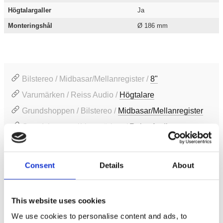
Högtalargaller
Ja
Monteringshål
Ø 186 mm
Bilstereo / Midbasar/Mellanregister /
8"
Varumärken / Reiss Audio /
Högtalare
Grundshoppen / Bilstereo /
Midbasar/Mellanregister
Grundshoppen / Varumärken /
Reiss Audio
Consent
Details
About
Produktinformation
SKU:
RS-M8DM
MPN:
RS-M8DM
This website uses cookies
EAN / GTIN:
8698814078425
We use cookies to personalise content and ads, to