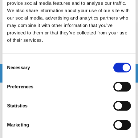
provide social media features and to analyse our traffic.
Prishistorik
We also share information about your use of our site with
Lägsta pris de senaste 30 dagarna är 1495 kr
our social media, advertising and analytics partners who
may combine it with other information that you’ve
provided to them or that they’ve collected from your use
Recensioner
of their services.
Produkten har inga recensioner
Consent
Necessary
Selection
Relaterade produkter
Preferences
Statistics
Marketing