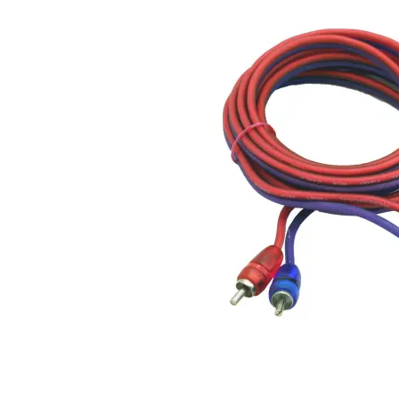
FOUR Connect 4-690383
M8 ring terminal 35mm2, 2x blå + 2x svart
Snabblager 1-3 dagar
Finns i lagershop Göteborg