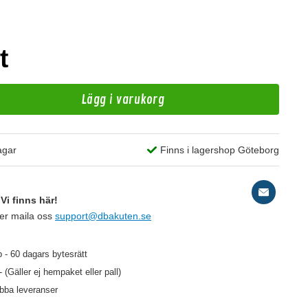
t
Lägg i varukorg
agar
Finns i lagershop Göteborg
A
RC
Vi finns här!
ler maila oss
support@dbakuten.se
159 kr
/st
 - 60 dagars bytesrätt
- (Gäller ej hempaket eller pall)
abba leveranser