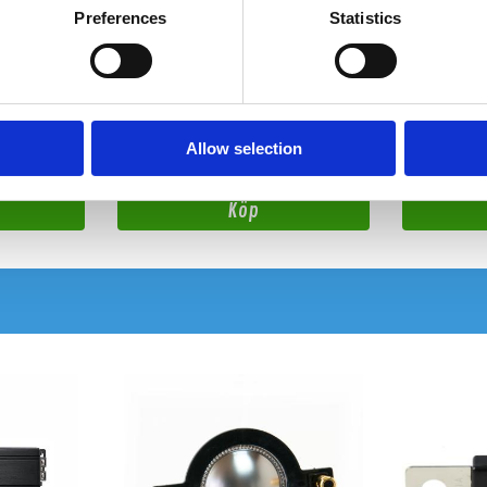
Preferences
Statistics
Reiss RS-2M1F
Reiss RS-2
RCA 2xHane till 1xHona
RCA 2xHona till
Snabblager 1-3 dagar
Snabblager 1
Finns i lagershop Göteborg
Finns i lager
Allow selection
195 kr
49 kr
/st
/st
Köp