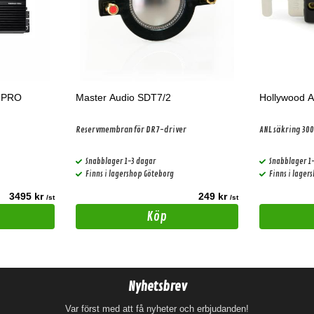
2 PRO
Master Audio SDT7/2
Hollywood 
Reservmembran för DR7-driver
ANL säkring 30
Snabblager 1-3 dagar
Snabblager 1
Finns i lagershop Göteborg
Finns i lager
3495 kr
249 kr
/st
/st
Köp
Nyhetsbrev
Var först med att få nyheter och erbjudanden!