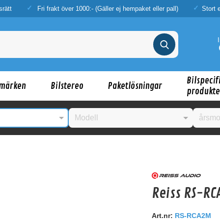
srätt
Fri frakt över 1000:- (Gäller ej hempaket eller pall)
Stort 
Bilspecif
märken
Bilstereo
Paketlösningar
produkte
nske någon av dessa produkter kan intressera d
Reiss RS-R
Art.nr:
RS-RCA2M