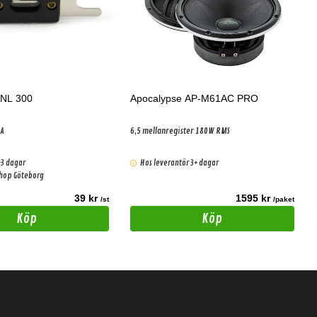
ANL 300
Apocalypse AP-M61AC PRO
0A
6,5 mellanregister 180W RMS
-3 dagar
Hos leverantör 3+ dagar
shop Göteborg
39 kr
1595 kr
/st
/paket
Köp
Köp