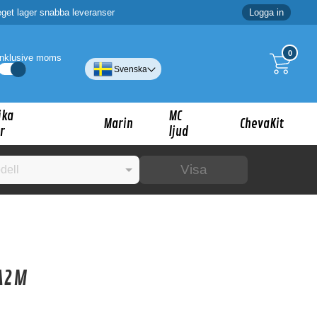
eget lager snabba leveranser
Logga in
0
Inklusive moms
Svenska
ika
MC
Marin
ChevaKit
r
ljud
Visa
☓
ig?
CA2M