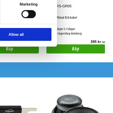
Marketing
F1M
Reiss RS-GR05
 1xHane
5 meter flätad RCA kabel
-3 dagar
Snabblager 1-3 dagar
shop Göteborg
Finns i lagershop Göteborg
Allow all
49 kr
395 kr
/st
/st
Köp
Köp