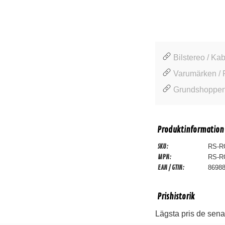
Bilstereo / Kab
Varumärken / 
Grundshoppen
Produktinformation
SKU:
RS-R
MPN:
RS-R
EAN / GTIN:
8698
Prishistorik
Lägsta pris de sena