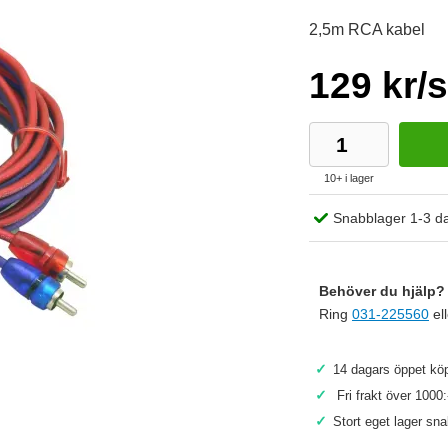
2,5m RCA kabel
129 kr/s
10+ i lager
Snabblager 1-3 d
Behöver du hjälp? 
Ring
031-225560
el
✓
14 dagars öppet köp
Köp
✓
Fri frakt över 1000:
✓
Stort eget lager sn