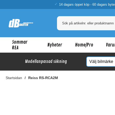
14 dagars öppet köp - 60 dagars byte
Sommar
Nyheter
Home/Pro
Varu
REA
Modellanpassad sökning
Startsidan
Reiss RS-RCA2M
Ka