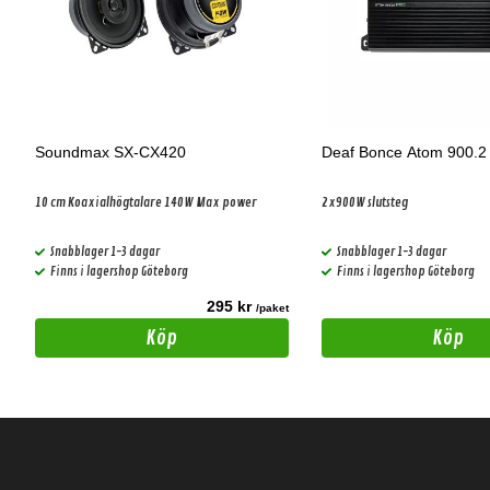
Soundmax SX-CX420
Deaf Bonce Atom 900.
10 cm Koaxialhögtalare 140W Max power
2x900W slutsteg
Snabblager 1-3 dagar
Snabblager 1-3 dagar
Finns i lagershop Göteborg
Finns i lagershop Göteborg
295 kr
t
/paket
Köp
Köp