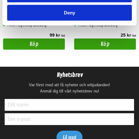
Fästklämmor för 35mm kabel.
Kabelgenomförningsskydd 50mm2 med
50st/förpackning.
klickfäste. 2st per förpackning.
Deny
Snabblager 1-3 dagar
Snabblager 1-3 dagar
Finns i lagershop Göteborg
Finns i lagershop Göteborg
99 kr
25 kr
/st
/st
Köp
Köp
Nyhetsbrev
Var först med att få nyheter och erbjudanden!
Anmäl dig till vårt nyhetsbrev nu!