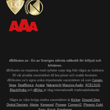
dBAkuten.se - En av Sveriges största nätbutik för billjud och
bilstereo.
dBAkuten.se inspirerar med nyheter varje dag från några av butikens
30 väl utvalda varumärken till bra priser och snabb leverans.
dBAkuten.se’s egna unika importerade varumärken så som
Cerwin-
Vega
,
DeafBonce
,
Avatar
,
Nakamichi
Massive Audio
,
XCELSUS
,
BlackHydra
och
dBVox
är idag internationellt marknadsledande.
Några av våra övriga starka varumärken är
Kicker
,
Ground Zero
,
Digital Designs
,
Alpine
,
Kenwood
,
Pioneer
,
Connect2
,
Phoenix Gold
,
Sony
,
Focal
,
Emphaser