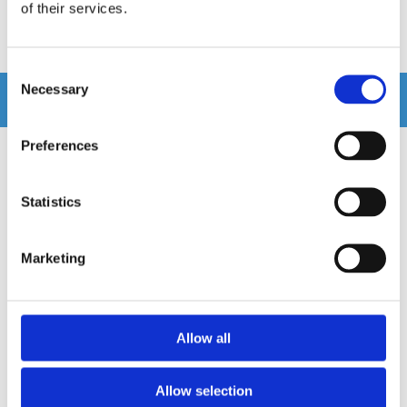
of their services.
Köp
Köp
Consent
Necessary
Selection
Andra köpte även
Preferences
Statistics
Marketing
Allow all
Machete MAC-02
Hollywood HSB 0
Allow selection