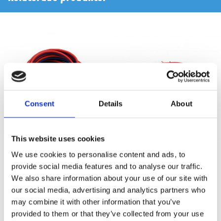
Consent
Details
About
This website uses cookies
Reiss RS-RCA2M
Reiss RS-RCA1M
We use cookies to personalise content and ads, to
provide social media features and to analyse our traffic.
2,5m RCA kabel
1m RCA kabel
We also share information about your use of our site with
our social media, advertising and analytics partners who
Snabblager 1-3 dagar
Snabblager 1-3 dagar
may combine it with other information that you’ve
Finns i lagershop Göteborg
Finns i lagershop Göteborg
provided to them or that they’ve collected from your use
129 kr
99 kr
/st
/st