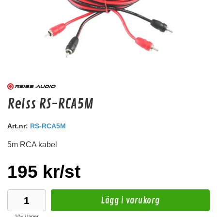
dBVOXMFM1
Reiss RS-RCA5M
MegaFuse Säkringshållare
Art.nr:
RS-RCA5M
Snabblager 1-3 dagar
Finns i lagershop Göteborg
5m RCA kabel
149 kr
/st
195 kr/st
Köp
Lägg i varukorg
10+ i lager