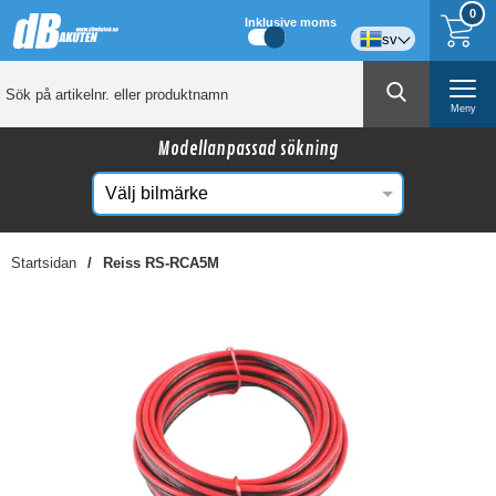
0
Inklusive moms
sv
Meny
Modellanpassad sökning
Startsidan
Reiss RS-RCA5M
☓
Kanske någon av dessa produkter kan intressera
dig?