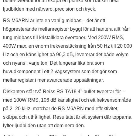
bullet-tweetrar för att skapa en planka som täcker hela
ljudbilden med närvaro, precision och tryck.
RS-M6ARN är inte en vanlig midbas – det är ett
högpresterande mellanregister byggt för att hantera allt från
tung midbass till kristallklara övertoner. Med 200W RMS,
400W max, en enorm frekvenstäckning från 50 Hz till 20 000
Hz och en känslighet på 96,3 dB, levererar det både volym
och nyans i varje ton. Det fungerar lika bra som
huvudkomponent i ett 2-vägssystem som det gör som
mellanregister i mer avancerade uppsättningar.
Diskanten står två Reiss RS-TA18 4" bullet-tweetrar för –
med 100W RMS, 106 dB känslighet och ett frekvensområde
på 2–20 kHz, matchar de RS-M6ARN med effektivitet,
skärpa och uthållighet. Resultatet är ett system där topparna
lyfter ljudbilden utan att dominera den.