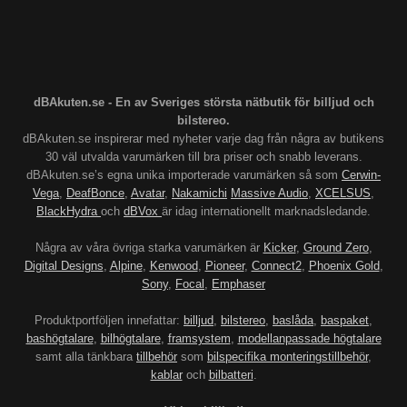
dBAkuten.se - En av Sveriges största nätbutik för billjud och
bilstereo.
dBAkuten.se inspirerar med nyheter varje dag från några av butikens
30 väl utvalda varumärken till bra priser och snabb leverans.
dBAkuten.se’s egna unika importerade varumärken så som
Cerwin-
Vega
,
DeafBonce
,
Avatar
,
Nakamichi
Massive Audio
,
XCELSUS
,
BlackHydra
och
dBVox
är idag internationellt marknadsledande.
Några av våra övriga starka varumärken är
Kicker
,
Ground Zero
,
Digital Designs
,
Alpine
,
Kenwood
,
Pioneer
,
Connect2
,
Phoenix Gold
,
Sony
,
Focal
,
Emphaser
Produktportföljen innefattar:
billjud
,
bilstereo
,
baslåda
,
baspaket
,
bashögtalare
,
bilhögtalare
,
framsystem
,
modellanpassade högtalare
samt alla tänkbara
tillbehör
som
bilspecifika monteringstillbehör
,
kablar
och
bilbatteri
.