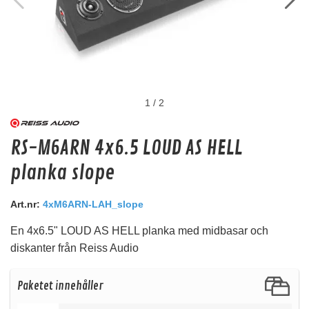
1
/
2
ACR HCA-20R (Röd)
RS-M6ARN 4x6.5 LOUD AS HELL
Fintrådig 20mm OFC kopparkabel.
planka slope
Snabblager 1-3 dagar
Finns i lagershop Göteborg
Art.nr:
4xM6ARN-LAH_slope
110 kr
160 kr
/st
/st
En 4x6.5" LOUD AS HELL planka med midbasar och
Köp
diskanter från Reiss Audio
Paketet innehåller