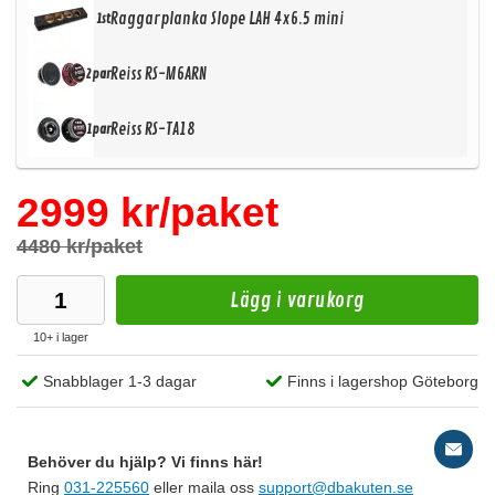
Raggarplanka Slope LAH 4x6.5 mini
1st
Reiss RS-M6ARN
2par
Reiss RS-TA18
1par
2999 kr/paket
4480 kr/paket
Lägg i varukorg
10+ i lager
Snabblager 1-3 dagar
Finns i lagershop Göteborg
Behöver du hjälp? Vi finns här!
Ring
031-225560
eller maila oss
support@dbakuten.se