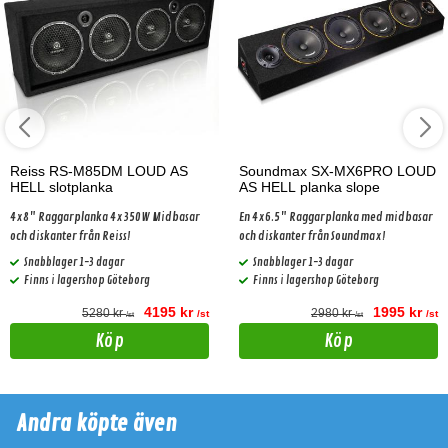
Reiss RS-M85DM LOUD AS
Soundmax SX-MX6PRO LOUD
HELL slotplanka
AS HELL planka slope
4x8" Raggarplanka 4x350W Midbasar
En 4x6.5" Raggarplanka med midbasar
och diskanter från Reiss!
och diskanter från Soundmax!
Snabblager 1-3 dagar
Snabblager 1-3 dagar
Finns i lagershop Göteborg
Finns i lagershop Göteborg
4195 kr
1995 kr
5280 kr
2980 kr
/st
/st
/st
/st
Köp
Köp
Andra köpte även