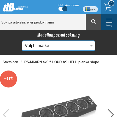
0
Inklusive moms
sv
Meny
Modellanpassad sökning
Startsidan
RS-M6ARN 4x6.5 LOUD AS HELL planka slope
☓
Kanske någon av dessa produkter kan intressera
-33%
dig?
-31%