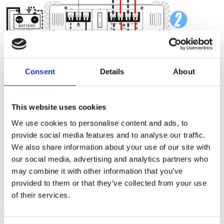
Consent
Details
About
This website uses cookies
We use cookies to personalise content and ads, to
provide social media features and to analyse our traffic.
We also share information about your use of our site with
our social media, advertising and analytics partners who
may combine it with other information that you’ve
Tekniska data
provided to them or that they’ve collected from your use
of their services.
Storlek på baselement
4x6.5"
Effekttålighet RMS
800W