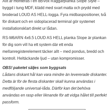
Allt är monteras i en dBVox Raggarplanka Slope Style –
byggd i tung MDF, klädd med svart matta och prydd med
broderad LOUD AS HELL-logga. Fyra midbaspositioner, två
för diskant och en sidoplacerad terminal gör systemet
installationsklart direkt ur lådan.
RS-M6ARN 4x6.5 LOUD AS HELL planka Slope är plankan
för dig som vill ha ett system där ett enda
mellanregisterelement täcker allt – med pondus, bredd och
kontroll. Heltäckande ljud – utan kompromisser.
OBS! paketet säljes som byggsats
Lådans diskant hål kan vara mindre än levererade diskanter.
Detta är för de flesta diskanter skall kunna användas i
medföljande universal-låda. Därför kan det behöva
användas en rasp eller liknande för att vidga hålet till perfekt
passform.