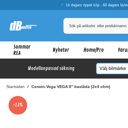
14 dagars öppet köp - 60 dagars byte
Sommar
Nyheter
Home/Pro
Varu
REA
Modellanpassad sökning
Startsidan
Cerwin-Vega VEGA 8" baslåda (2x4 ohm)
Ka
-13%