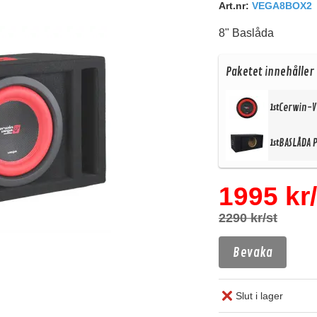
Art.nr:
VEGA8BOX2
8" Baslåda
Paketet innehåller
Cerwin-V
1st
BASLÅDA 
1st
1995 kr/
2290 kr/st
Bevaka
Slut i lager
Köp