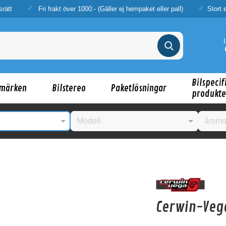
srätt
Fri frakt över 1000:- (Gäller ej hempaket eller pall)
Stort 
Bilspecif
märken
Bilstereo
Paketlösningar
produkte
nske någon av dessa produkter kan intressera d
Cerwin-Veg