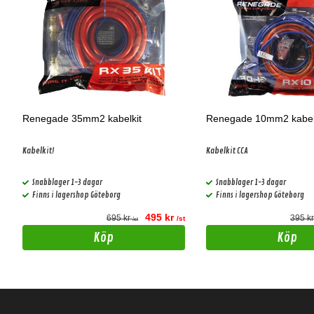
Renegade 35mm2 kabelkit
Renegade 10mm2 kabel
Kabelkit!
Kabelkit CCA
Snabblager 1-3 dagar
Snabblager 1-3 dagar
Finns i lagershop Göteborg
Finns i lagershop Göteborg
495 kr
695 kr
395 k
t
/st
/st
Köp
Köp