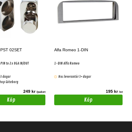
HPST 02SET
Alfa Romeo 1-DIN
x 0GA PIN to 2x 0GA IN/OUT
1-DIN Alfa Romeo
-3 dagar
Hos leverantör 3+ dagar
shop Göteborg
249 kr
195 kr
/paket
/st
Köp
Köp