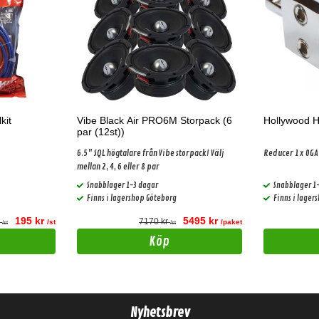
kit
Vibe Black Air PRO6M Storpack (6
Hollywood 
par (12st))
6.5" SQL högtalare från Vibe storpack! Välj
Reducer 1
mellan 2, 4, 6 eller 8 par
Snabblager 1-3 dagar
Snabblager 1
Finns i lagershop Göteborg
Finns i lager
195 kr
5495 kr
r
7170 kr
/st
/paket
/st
/st
Köp
Nyhetsbrev