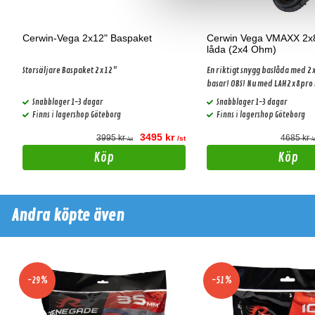
Cerwin-Vega 2x12" Baspaket
Cerwin Vega VMAXX 2x
låda (2x4 Ohm)
S
Storsäljare Baspaket 2x12"
En riktigt snygg baslåda med 
b
Snabblager 1-3 dagar
Snabblager 1-3 dagar
Finns i lagershop Göteborg
Finns i lagershop Göteborg
3495 kr
3995 kr
4685 kr
t
/st
/st
/
Köp
Köp
Andra köpte även
-29%
-51%