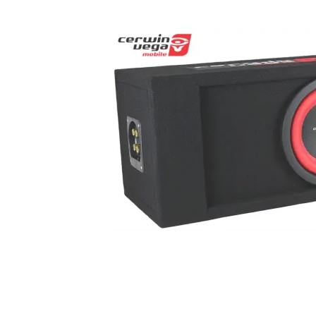
Hollywood ANL 400
ANL säkring 400A
Snabblager 1-3 dagar
Finns i lagershop Göteborg