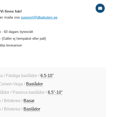
Vi finns här!
ler maila oss
support@dbakuten.se
 - 60 dagars bytesrätt
- (Gäller ej hempaket eller pall)
abba leveranser
a / Färdiga baslådor /
6.5-10"
Cerwin-Vega /
Baslådor
slådor / Passiva baslådor /
6.5"-10"
/ Bilstereo /
Basar
/ Bilstereo /
Baslådor