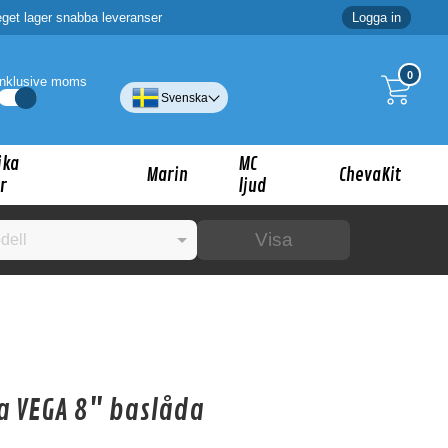
eget lager snabba leveranser
Logga in
0
Inklusive moms
Svenska
ika
MC
Marin
ChevaKit
r
ljud
Visa
☓
ig?
a VEGA 8" baslåda