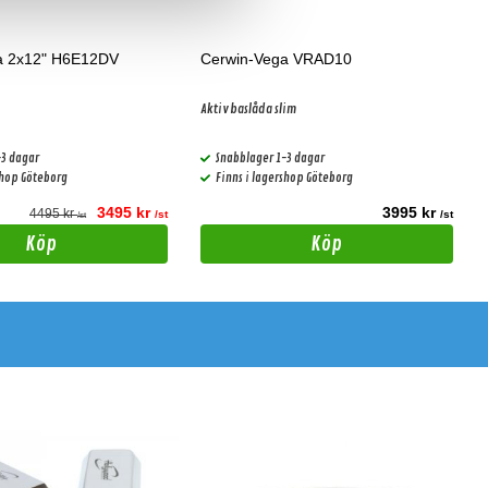
a 2x12" H6E12DV
Cerwin-Vega VRAD10
Aktiv baslåda slim
-3 dagar
Snabblager 1-3 dagar
shop Göteborg
Finns i lagershop Göteborg
3495 kr
3995 kr
4495 kr
/st
/st
/st
Köp
Köp