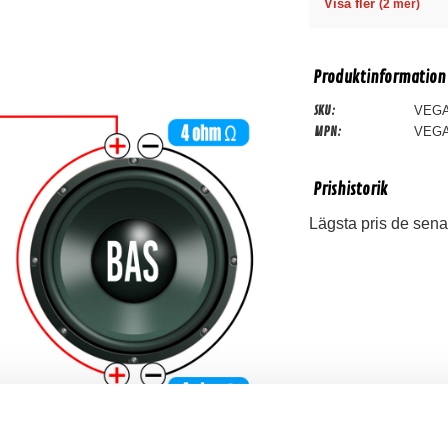
Visa fler
(2 mer)
Produktinformation
SKU:
VEG
MPN:
VEG
Prishistorik
Lägsta pris de sena