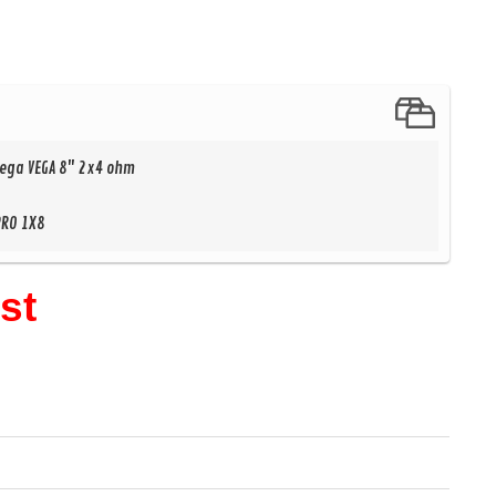
ega VEGA 8" 2x4 ohm
PRO 1X8
I
st
Pa
39 kr
/st
31 kr
/st