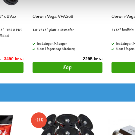
8" dBVox
Cerwin Vega VPAS68
Cerwin-Veg
2x8" 1000W RMS
Aktiv 6x8" platt-subwoofer
2x12" baslåda
asar! OBS! Nu med LAH2x8pro lådan!
Snabblager 1-3 dagar
Snabblager 1
Finns i lagershop Göteborg
Finns i lager
3490 kr
2295 kr
/st
/st
st
Köp
-23%