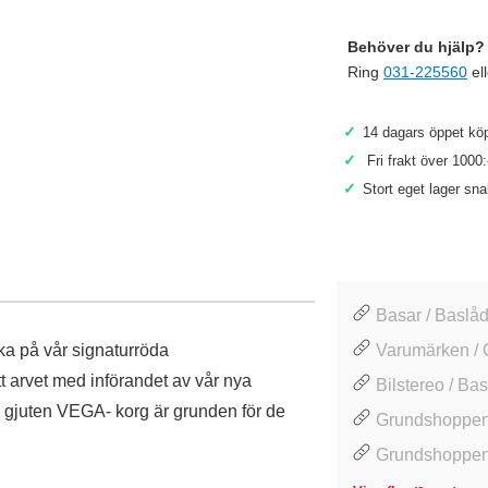
Behöver du hjälp? 
Ring
031-225560
el
✓
14 dagars öppet köp
✓
Fri frakt över 1000:
✓
Stort eget lager sn
Basar / Baslåd
ka på vår signaturröda
Varumärken / 
tt arvet med införandet av vår nya
Bilstereo / Ba
 gjuten VEGA- korg är grunden för de
Grundshoppen 
Grundshoppen 