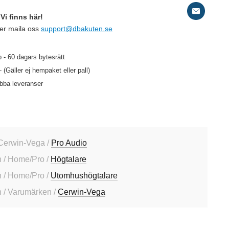
Vi finns här!
ler maila oss
support@dbakuten.se
 - 60 dagars bytesrätt
- (Gäller ej hempaket eller pall)
abba leveranser
Cerwin-Vega /
Pro Audio
 / Home/Pro /
Högtalare
 / Home/Pro /
Utomhushögtalare
 / Varumärken /
Cerwin-Vega