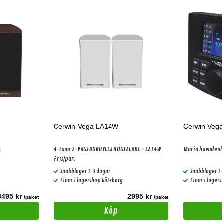
Cerwin-Vega LA14W
Cerwin Veg
E
4-tums 2-VÄGS BOKHYLLA HÖGTALARE - LA14W
Marin huvuden
Pris/par.
Snabblager 1-3 dagar
Snabblager 1
Finns i lagershop Göteborg
Finns i lager
3495 kr
2995 kr
/paket
/paket
Köp