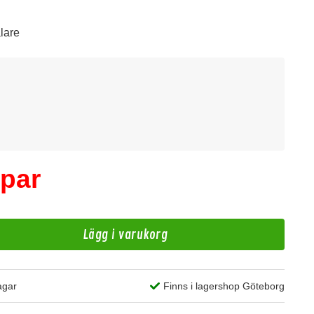
alare
D
/par
2
Lägg i varukorg
99 kr
/paket
agar
Finns i lagershop Göteborg