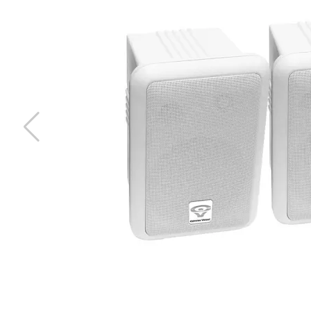
RVY2F Vega Y adapter
1 hane till 2 honor
Snabblager 1-3 dagar
Finns i lagershop Göteborg