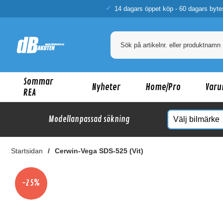
14 dagars öppet köp - 60 dagars byte
Sommar
Nyheter
Home/Pro
Varu
REA
Modellanpassad sökning
Startsidan
Cerwin-Vega SDS-525 (Vit)
Ka
-25%