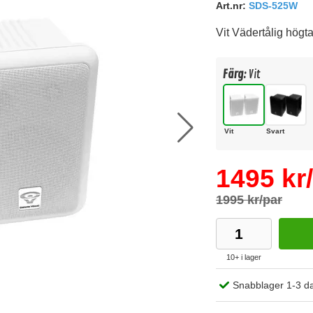
Art.nr:
SDS-525W
Vit Vädertålig högt
Färg:
Vit
Vit
Svart
1495 kr
1995 kr/par
10+ i lager
Köp
Snabblager 1-3 d