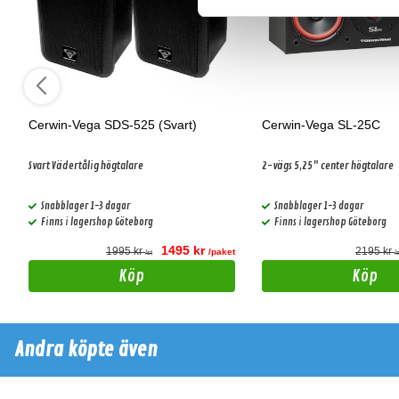
Cerwin-Vega SDS-525 (Svart)
Cerwin-Vega SL-25C
Svart Vädertålig högtalare
2-vägs 5,25" center högtalare
Snabblager 1-3 dagar
Snabblager 1-3 dagar
Finns i lagershop Göteborg
Finns i lagershop Göteborg
1495 kr
1995 kr
2195 kr
t
/paket
/st
/
Köp
Köp
Andra köpte även