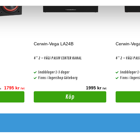
Cerwin-Vega LA24B
Cerwin-Veg
4” 2 – VÄGS PASSIV CENTER KANAL
4” 2 – VÄGS PAS
Snabblager 1-3 dagar
Snabblager 1
Finns i lagershop Göteborg
Finns i lager
1795 kr
1995 kr
/st
/st
st
Köp