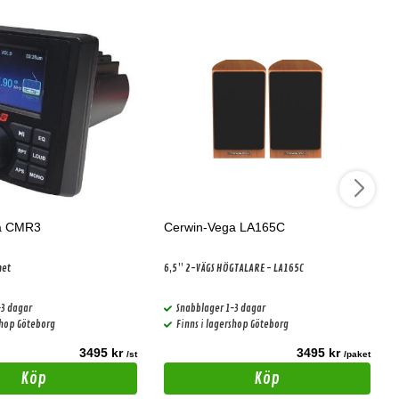
a CMR3
Cerwin-Vega LA165C
het
6,5” 2-VÄGS HÖGTALARE - LA165C
-3 dagar
Snabblager 1-3 dagar
shop Göteborg
Finns i lagershop Göteborg
3495 kr
3495 kr
/st
/paket
Köp
Köp