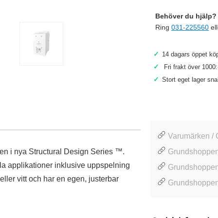
Behöver du hjälp? 
Ring
031-225560
el
✓
14 dagars öppet köp
✓
Fri frakt över 1000:
✓
Stort eget lager sn
Varumärken / 
n i nya Structural Design Series ™.
Grundshoppen
lla applikationer inklusive uppspelning
Grundshoppen
ler vitt och har en egen, justerbar
Grundshoppen