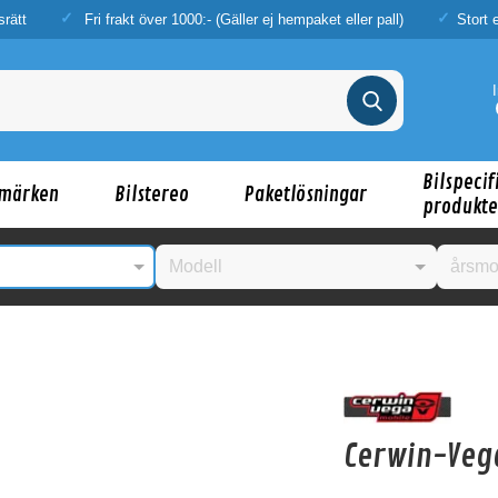
srätt
Fri frakt över 1000:- (Gäller ej hempaket eller pall)
Stort 
Bilspecif
märken
Bilstereo
Paketlösningar
produkte
nske någon av dessa produkter kan intressera d
Cerwin-Veg