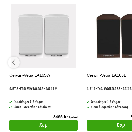
Cerwin-Vega LA165W
Cerwin-Vega LA165E
6,5” 2-VÄGS HÖGTALARE - LA165W
6,5” 2-VÄGS HÖGTALARE - LA165
Snabblager 1-3 dagar
Snabblager 1-3 dagar
Finns i lagershop Göteborg
Finns i lagershop Göteborg
3495 kr
t
/paket
Köp
Köp