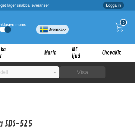
eget lager snabba leveranser
Logga in
0
Inklusive moms
Svenska
ika
MC
Marin
ChevaKit
r
ljud
Visa
☓
ig?
a SDS-525