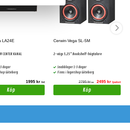
a LA24E
Cerwin-Vega SL-5M
SIV CENTER KANAL
2-vägs 5,25" Bookshelf-högtalare
-3 dagar
Snabblager 1-3 dagar
shop Göteborg
Finns i lagershop Göteborg
1995 kr
2495 kr
2795 kr
/st
/paket
/st
Köp
Köp