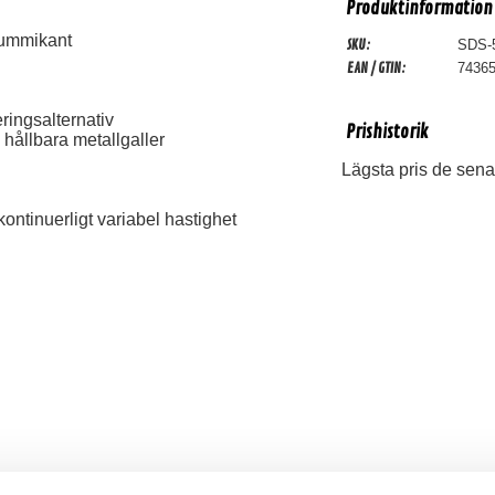
Produktinformation
gummikant
SKU:
SDS-
EAN / GTIN:
7436
ringsalternativ
Prishistorik
hållbara metallgaller
Lägsta pris de sena
ntinuerligt variabel hastighet
ymer bas med butylgummi surround