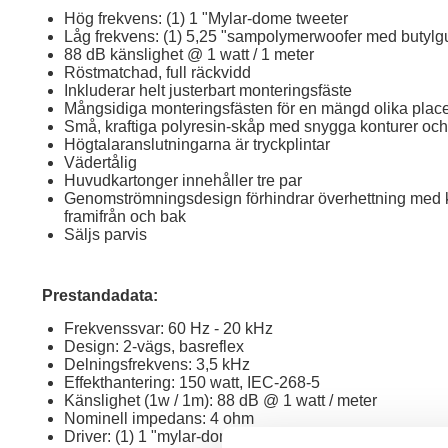
Hög frekvens: (1) 1 "Mylar-dome tweeter
Låg frekvens: (1) 5,25 "sampolymerwoofer med butyl
88 dB känslighet @ 1 watt / 1 meter
Röstmatchad, full räckvidd
Inkluderar helt justerbart monteringsfäste
Mångsidiga monteringsfästen för en mängd olika place
Små, kraftiga polyresin-skåp med snygga konturer och 
Högtalaranslutningarna är tryckplintar
Vädertålig
Huvudkartonger innehåller tre par
Genomströmningsdesign förhindrar överhettning med ko
framifrån och bak
Säljs parvis
Prestandadata:
Frekvenssvar: 60 Hz - 20 kHz
Design: 2-vägs, basreflex
Delningsfrekvens: 3,5 kHz
Effekthantering: 150 watt, IEC-268-5
Känslighet (1w / 1m): 88 dB @ 1 watt / meter
Nominell impedans: 4 ohm
Driver: (1) 1 "mylar-dome tweeter, (1) 5,25" sampol