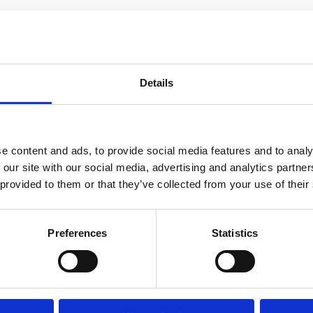
Produktinformation
SKU:
XED6
Details
Prishistorik
Lägsta pris de sena
e content and ads, to provide social media features and to analy
Recensioner
 our site with our social media, advertising and analytics partn
 provided to them or that they’ve collected from your use of their
Produkten har inga recensioner
Preferences
Statistics