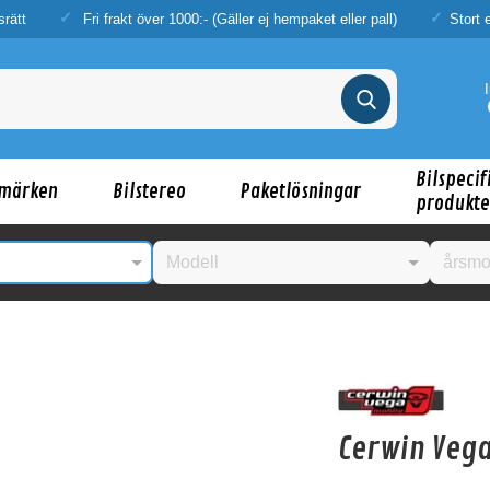
srätt
Fri frakt över 1000:- (Gäller ej hempaket eller pall)
Stort 
Bilspecif
märken
Bilstereo
Paketlösningar
produkte
nske någon av dessa produkter kan intressera d
Cerwin Vega