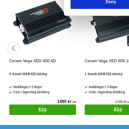
Deny
Cerwin Vega XED 400.4D
Cerwin Vega XED 600.
4-kanals 400W XED slutsteg
1-kanals 600W XED slutsteg
Snabblager 1-3 dagar
Snabblager 1-3 dagar
Finns i lagershop Göteborg
Finns i lagershop Göteborg
1495 kr
1795 kr
t
/st
/
Köp
Köp