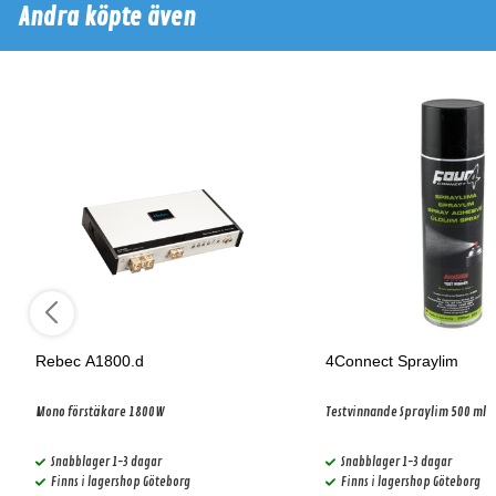
Andra köpte även
Rebec A1800.d
4Connect Spraylim
Mono förstäkare 1800W
Testvinnande Spraylim 500 ml
Snabblager 1-3 dagar
Snabblager 1-3 dagar
Finns i lagershop Göteborg
Finns i lagershop Göteborg