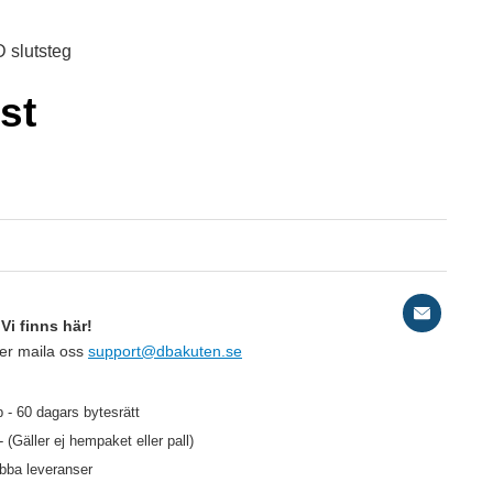
 slutsteg
st
M
St
Vi finns här!
ler maila oss
support@dbakuten.se
49 kr
/st
 - 60 dagars bytesrätt
39 kr
- (Gäller ej hempaket eller pall)
/st
abba leveranser