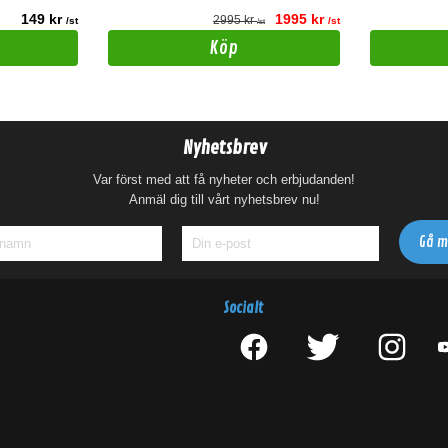
149 kr
1995 kr
2995 kr
/st
/st
/st
Köp
Nyhetsbrev
Var först med att få nyheter och erbjudanden!
Anmäl dig till vårt nyhetsbrev nu!
Socialt