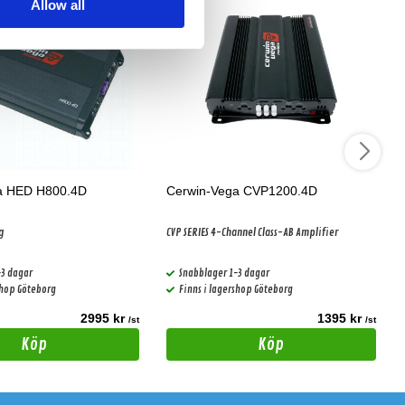
Allow all
a HED H800.4D
Cerwin-Vega CVP1200.4D
g
CVP SERIES 4-Channel Class-AB Amplifier
-3 dagar
Snabblager 1-3 dagar
shop Göteborg
Finns i lagershop Göteborg
2995 kr
1395 kr
/st
/st
Köp
Köp