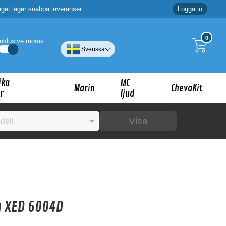
eget lager snabba leveranser
Logga in
0
Inklusive moms
Svenska
ika
MC
Marin
ChevaKit
r
ljud
Visa
☓
ig?
 XED 6004D