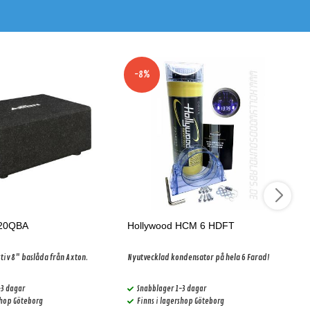
-8%
120QBA
Hollywood HCM 6 HDFT
ktiv 8" baslåda från Axton.
Nyutvecklad kondensator på hela 6 Farad!
-3 dagar
Snabblager 1-3 dagar
shop Göteborg
Finns i lagershop Göteborg