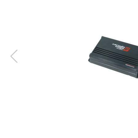
KIA GT13M 2 WAY-M DIN AERIAL
Snabblager 1-3 dagar
Finns i lagershop Göteborg