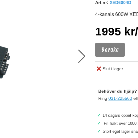
Art.nr:
XED6004D
4-kanals 600W XED
1995 kr/
Bevaka
Slut i lager
Behöver du hjälp? 
Ring
031-225560
el
✓
14 dagars öppet köp
✓
Fri frakt över 1000:
Köp
✓
Stort eget lager sn