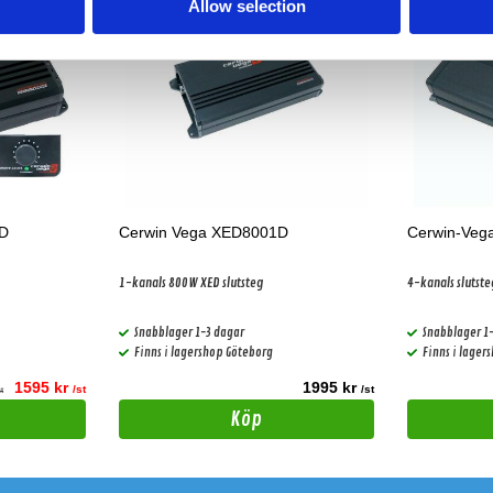
Allow selection
1D
Cerwin Vega XED8001D
Cerwin-Veg
1-kanals 800W XED slutsteg
4-kanals slutste
Snabblager 1-3 dagar
Snabblager 1
Finns i lagershop Göteborg
Finns i lager
1595 kr
1995 kr
/st
/st
st
Köp