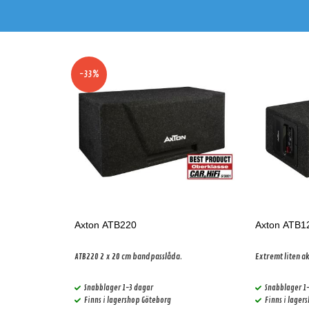
-33%
Axton ATB220
Axton ATB
ATB220 2 x 20 cm bandpasslåda.
Extremt liten a
Snabblager 1-3 dagar
Snabblager 1
Finns i lagershop Göteborg
Finns i lager