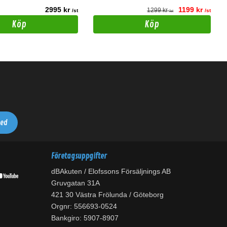
2995 kr
1199 kr
1299 kr
/st
/st
/st
Köp
Köp
Företagsuppgifter
dBAkuten / Elofssons Försäljnings AB
Gruvgatan 31A
421 30 Västra Frölunda / Göteborg
Orgnr: 556693-0524
Bankgiro: 5907-8907