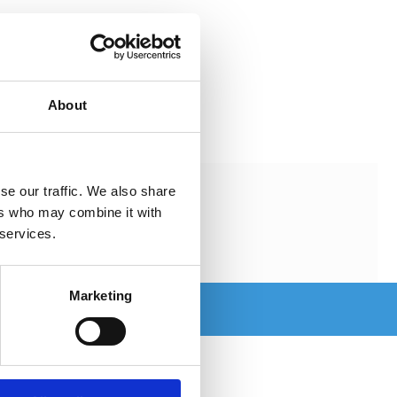
004D
About
ste 30 dagarna är 1995 kr
se our traffic. We also share
ers who may combine it with
 services.
Marketing