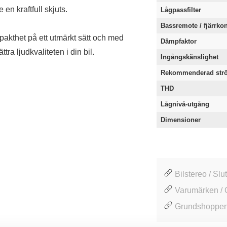
en kraftfull skjuts.
Lågpassfilter
Bassremote / fjärrkon
thet på ett utmärkt sätt och med
Dämpfaktor
tra ljudkvaliteten i din bil.
Ingångskänslighet
Rekommenderad strö
THD
Lågnivå-utgång
Dimensioner
Bilstereo / Slu
Varumärken / 
Grundshoppen