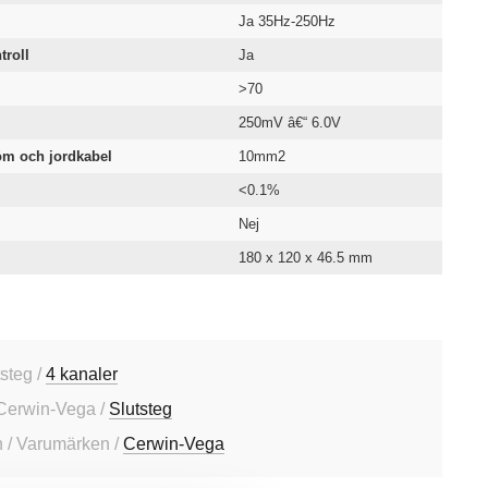
Ja 35Hz-250Hz
troll
Ja
>70
250mV â€“ 6.0V
m och jordkabel
10mm2
<0.1%
Nej
180 x 120 x 46.5 mm
tsteg /
4 kanaler
Cerwin-Vega /
Slutsteg
 / Varumärken /
Cerwin-Vega