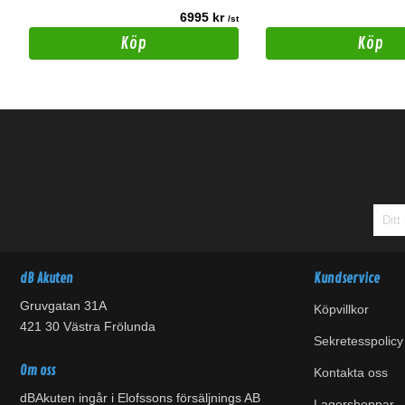
6995 kr
t
/st
Köp
Köp
dB Akuten
Kundservice
Gruvgatan 31A
Köpvillkor
421 30 Västra Frölunda
Sekretesspolicy
Om oss
Kontakta oss
dBAkuten ingår i Elofssons försäljnings AB
Lagershoppar