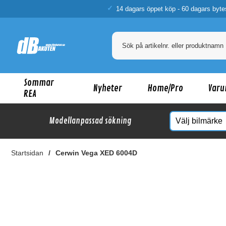
14 dagars öppet köp - 60 dagars byte
Sommar
Nyheter
Home/Pro
Varu
REA
Modellanpassad sökning
Startsidan
Cerwin Vega XED 6004D
Ka