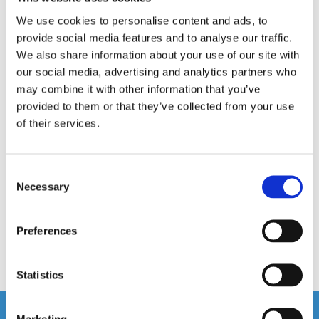
We use cookies to personalise content and ads, to
provide social media features and to analyse our traffic.
We also share information about your use of our site with
our social media, advertising and analytics partners who
may combine it with other information that you’ve
provided to them or that they’ve collected from your use
of their services.
RV417 Vega 4-kanal RCA
Cerwin-Vega RH12
4-kanals RCA kabel 5,2 m
3,66M RCA-kabel
Consent
Necessary
Selection
Snabblager 1-3 dagar
Snabblager 1-3 dagar
Finns i lagershop Göteborg
Finns i lagershop Göteborg
Preferences
349 kr
149 kr
/st
/st
Köp
Köp
Statistics
Andra köpte även
Marketing