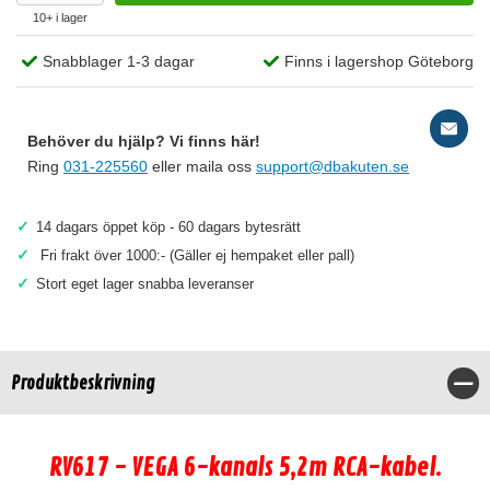
10+ i lager
Snabblager 1-3 dagar
Finns i lagershop Göteborg
Behöver du hjälp? Vi finns här!
Ring
031-225560
eller maila oss
support@dbakuten.se
✓
14 dagars öppet köp - 60 dagars bytesrätt
✓
Fri frakt över 1000:- (Gäller ej hempaket eller pall)
✓
Stort eget lager snabba leveranser
Produktbeskrivning
Stä
RV617 - VEGA 6-kanals 5,2m RCA-kabel.