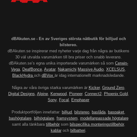
dBAkuten.se - En av Sveriges största nätbutik för billjud och
bilstereo.
dBAkuten.se inspirerar med nyheter varje dag från några av butikens
30 väl utvalda varumärken till bra priser och snabb leverans.
dBAkuten.se’s egna unika importerade varumärken så som
Cerwin-
Vega
,
DeafBonce
,
Avatar
,
Nakamichi
Massive Audio
,
XCELSUS
,
BlackHydra
och
dBVox
är idag internationellt marknadsledande.
Några av våra övriga starka varumärken är
Kicker
,
Ground Zero
,
Digital Designs
,
Alpine
,
Kenwood
,
Pioneer
,
Connect2
,
Phoenix Gold
,
Sony
,
Focal
,
Emphaser
Produktportföljen innefattar:
billjud
,
bilstereo
,
baslåda
,
baspaket
,
bashögtalare
,
bilhögtalare
,
framsystem
,
modellanpassade högtalare
samt alla tänkbara
tillbehör
som
bilspecifika monteringstillbehör
,
kablar
och
bilbatteri
.