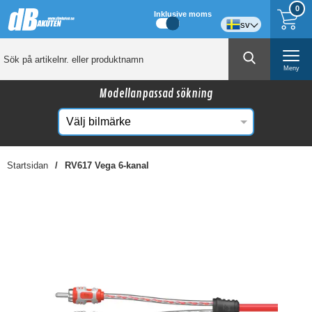
0
Inklusive moms
sv
Meny
Modellanpassad sökning
Startsidan
RV617 Vega 6-kanal
☓
Kanske någon av dessa produkter kan intressera
dig?