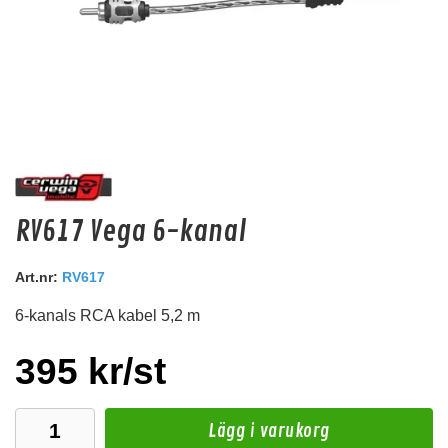
Hollywood HRT 0 Ringkabelsko upp till 53mm2
RV617 Vega 6-kanal
Ring kabelsko upp till 53mm2
Snabblager 1-3 dagar
Art.nr:
RV617
Finns i lagershop Göteborg
6-kanals RCA kabel 5,2 m
39 kr
/paket
Köp
395 kr/st
Lägg i varukorg