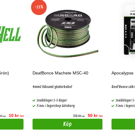
-15%
Grön)
DeafBonce Machete MSC-40
Apocalypse
4mm2 h&ouml;gtalarkabel
Deaf Bonce säk
Snabblager 1-3 dagar
Snabblager 1
Finns i lagershop Göteborg
Finns i lager
10 kr
50 kr
kr
59 kr
/st
/st
/st
/st
Köp