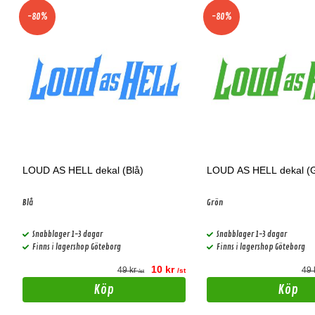
-80%
-80%
LOUD AS HELL dekal (Blå)
LOUD AS HELL dekal (
Blå
Grön
Snabblager 1-3 dagar
Snabblager 1-3 dagar
Finns i lagershop Göteborg
Finns i lagershop Göteborg
10 kr
49 kr
49 
t
/st
/st
Köp
Köp