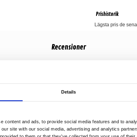
Prishistorik
Lägsta pris de sena
Recensioner
Produkten har inga recensioner
Details
e content and ads, to provide social media features and to analy
 our site with our social media, advertising and analytics partn
 provided to them or that they’ve collected from your use of their