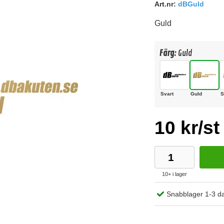
Art.nr:
dBGuld
Guld
Färg:
Guld
Svart
Guld
S
10 kr/st
10+ i lager
Snabblager 1-3 d
Köp