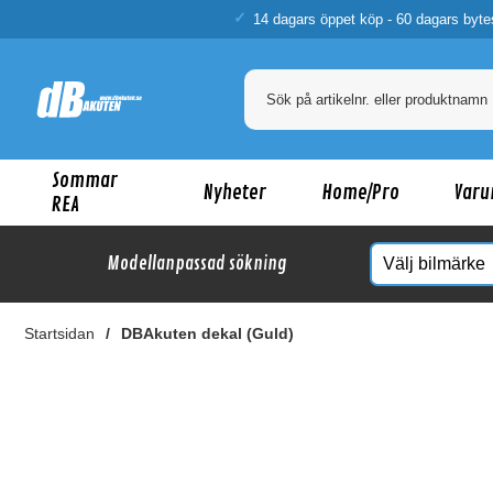
14 dagars öppet köp - 60 dagars byte
Sommar
Nyheter
Home/Pro
Varu
REA
Modellanpassad sökning
Startsidan
DBAkuten dekal (Guld)
Ka