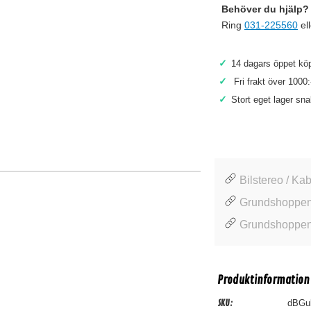
Behöver du hjälp? 
Ring
031-225560
el
✓
14 dagars öppet köp
✓
Fri frakt över 1000:
✓
Stort eget lager sn
Bilstereo / Kab
Grundshoppen
Grundshoppen 
Produktinformation
SKU:
dBGu