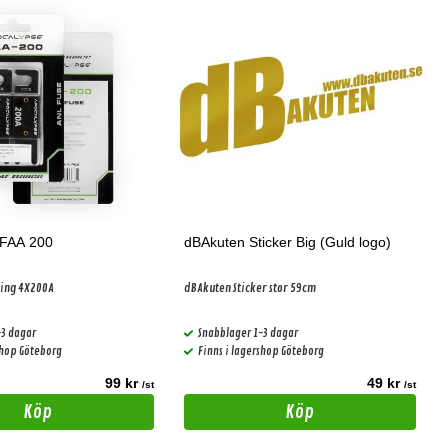
 FAA 200
dBAkuten Sticker Big (Guld logo)
ring 4X200A
dBAkuten Sticker stor 59cm
-3 dagar
Snabblager 1-3 dagar
shop Göteborg
Finns i lagershop Göteborg
99 kr
49 kr
/st
/st
Köp
Köp