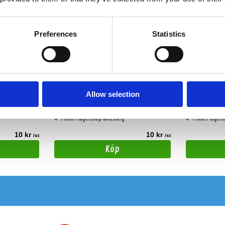
Preferences
Statistics
 färg)
dBAkuten dekal (Rosa)
dBAkuten de
Rosa
Svart
Allow selection
Snabblager 1-3 dagar
Snabblager 1
Finns i lagershop Göteborg
Finns i lager
10 kr
10 kr
/st
/st
Köp