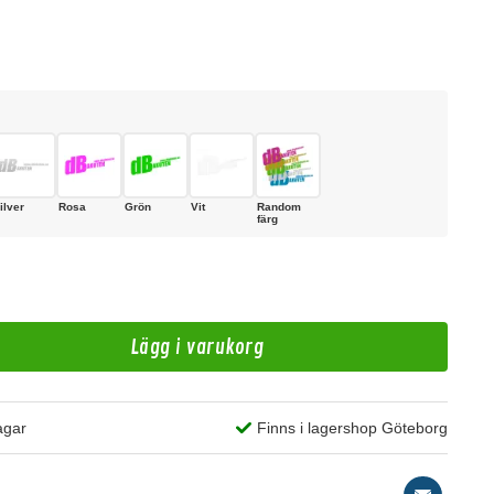
ilver
Rosa
Grön
Vit
Random
färg
H
Ga
Lägg i varukorg
99 kr
/st
agar
Finns i lagershop Göteborg