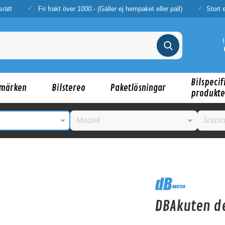
srätt
Fri frakt över 1000:- (Gäller ej hempaket eller pall)
Stort 
Bilspecif
märken
Bilstereo
Paketlösningar
produkte
nske någon av dessa produkter kan intressera d
DBAkuten d