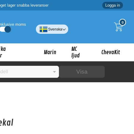
eget lager snabba leveranser
Logga in
0
Inklusive moms
Svenska
ika
MC
Marin
ChevaKit
r
ljud
Visa
☓
ig?
ekal