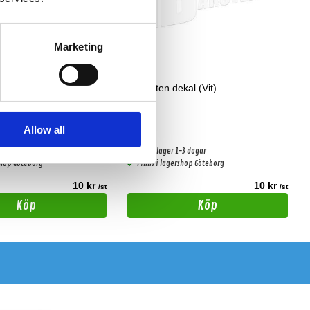
Marketing
kal (Svart)
dBAkuten dekal (Vit)
Vit
Allow all
-3 dagar
Snabblager 1-3 dagar
shop Göteborg
Finns i lagershop Göteborg
10 kr
10 kr
/st
/st
Köp
Köp