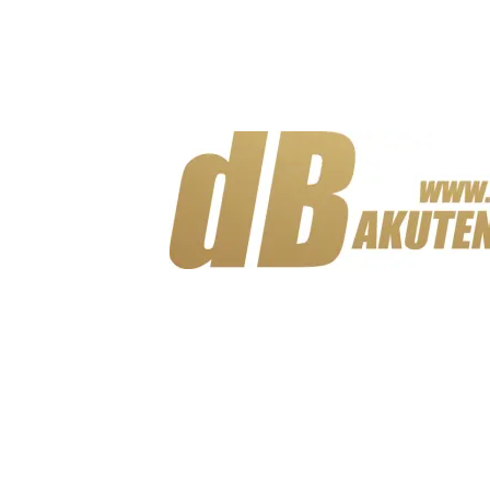
RVY2M Vega Y adapter
1 hona till 2 hanar
Snabblager 1-3 dagar
Finns i lagershop Göteborg