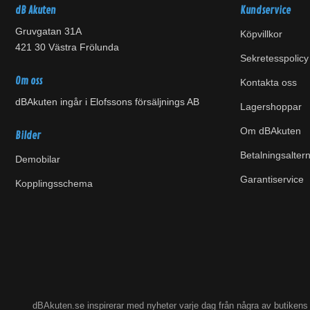
dB Akuten
Kundservice
Gruvgatan 31A
Köpvillkor
421 30 Västra Frölunda
Sekretesspolicy
Om oss
Kontakta oss
dBAkuten ingår i Elofssons försäljnings AB
Lagershoppar
Om dBAkuten
Bilder
Betalningsaltern
Demobilar
Garantiservice
Kopplingsschema
dBAkuten.se inspirerar med nyheter varje dag från några av butiken