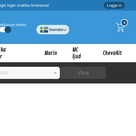
eget lager snabba leveranser
Logga in
0
Inklusive moms
Svenska
ika
MC
Marin
ChevaKit
r
ljud
Visa
☓
ig?