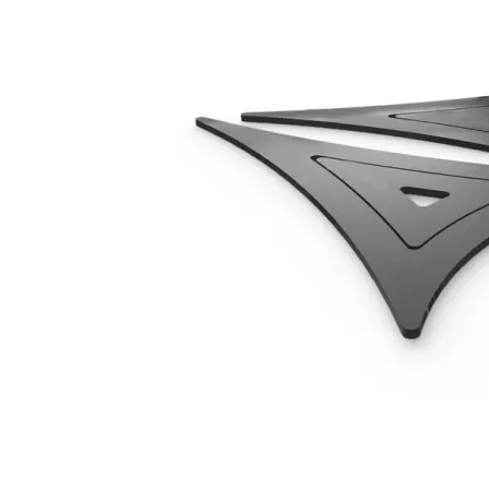
Deaf Bonce Machete 20mm2 OFC (Svart)
20mm2 kopparkabel
Snabblager 1-3 dagar
Finns i lagershop Göteborg