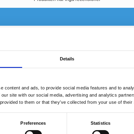
Details
e content and ads, to provide social media features and to analy
 our site with our social media, advertising and analytics partn
 provided to them or that they’ve collected from your use of their
Comet
Large Ovals
Preferences
Statistics
203mm -
4 element 833x307mm - 307x115mm
6 element fräs
152x50mm