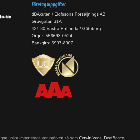
Företagsuppgifter
dBAkuten / Elofssons Försäljnings AB
Gruvgatan 31A
421 30 Västra Frölunda / Göteborg
Orgnr: 556693-0524
Bankgiro: 5907-8907
’s egna unika importerade varumärken så som
Cerwin-Vega
,
DeafBonce
,