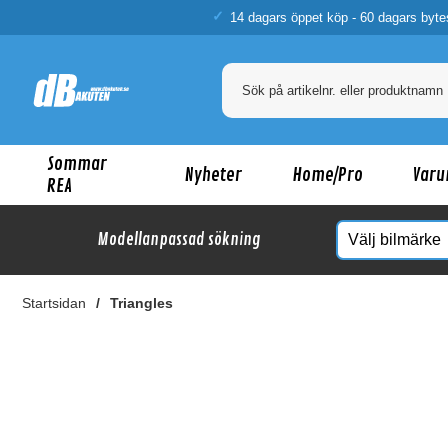
14 dagars öppet köp - 60 dagars byte
Sommar
Nyheter
Home/Pro
Varu
REA
Modellanpassad sökning
Startsidan
Triangles
Ka