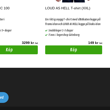
HC 100
LOUD AS HELL T-shirt (XXL)
teri
En riktig snygg T-shirt med dBAkuten logga på
framsidan och LOUD AS HELL logga på baksidan
r 3+ dagar
Snabblager 1-3 dagar
Finns i lagershop Göteborg
3299 kr
149 kr
/st
/st
Köp
Köp