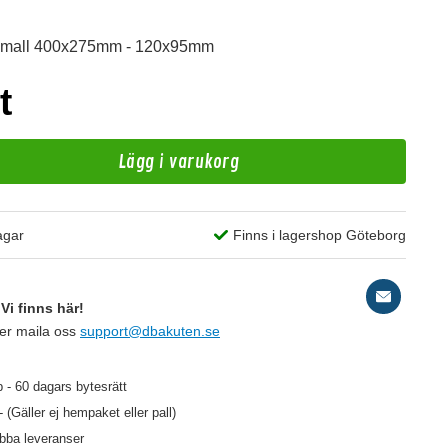
gsmall 400x275mm - 120x95mm
t
Lägg i varukorg
D
agar
Finns i lagershop Göteborg
2
Vi finns här!
ler maila oss
support@dbakuten.se
99 kr
/st
 - 60 dagars bytesrätt
- (Gäller ej hempaket eller pall)
abba leveranser