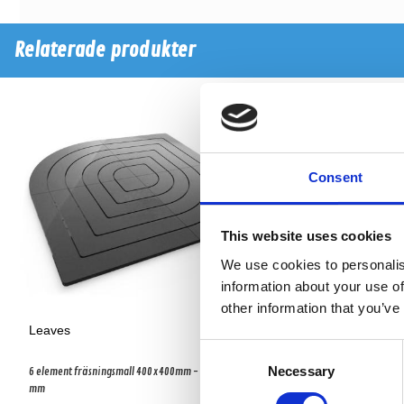
Relaterade produkter
Consent
This website uses cookies
We use cookies to personalis
information about your use of
other information that you’ve
Leaves
Small Ovals
Consent
Necessary
Selection
6 element fräsningsmall 400x400mm - 88x88
5 element fräsningsmall 457x
mm
152x50mm