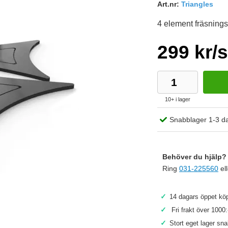
Art.nr:
Triangles
4 element fräsnin
299 kr/s
10+ i lager
Snabblager 1-3 d
Behöver du hjälp? 
Ring
031-225560
el
✓
14 dagars öppet köp
Köp
✓
Fri frakt över 1000:
✓
Stort eget lager sn