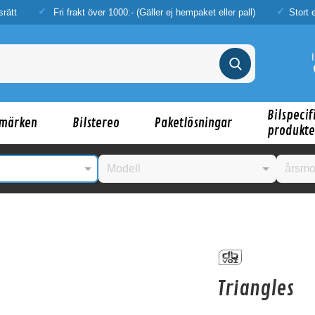
srätt
Fri frakt över 1000:- (Gäller ej hempaket eller pall)
Stort 
Bilspecif
märken
Bilstereo
Paketlösningar
produkte
nske någon av dessa produkter kan intressera d
Triangles