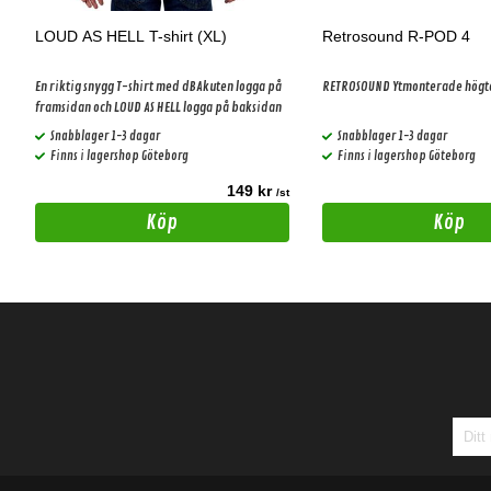
LOUD AS HELL T-shirt (XL)
Retrosound R-POD 4
En riktig snygg T-shirt med dBAkuten logga på
RETROSOUND Ytmonterade högt
framsidan och LOUD AS HELL logga på baksidan
Snabblager 1-3 dagar
Snabblager 1-3 dagar
Finns i lagershop Göteborg
Finns i lagershop Göteborg
149 kr
t
/st
Köp
Köp