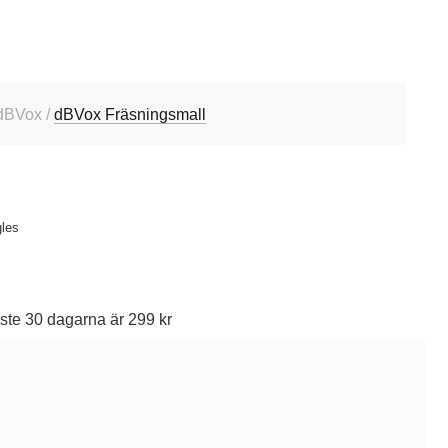
dBVox /
dBVox Fräsningsmall
gles
ste 30 dagarna är 299 kr