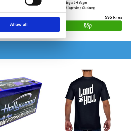
-3 dagar
Snabblager 1-3 dagar
shop Göteborg
Finns i lagershop Göteborg
495 kr
595 kr
/st
/st
Allow all
Köp
Köp