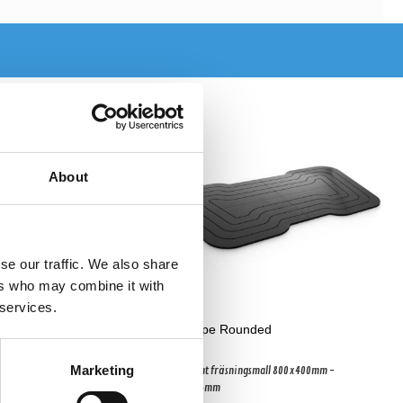
About
se our traffic. We also share
ers who may combine it with
 services.
H-Shape Rounded
Marketing
ningsmall 914x304mm -
5 element fräsningsmall 800x400mm -
470x144mm