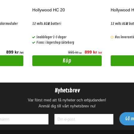
Hollywood HC 20
Hollywood 
alarmoduler
12 volts AGM batteri
12 volts AGM bat
Snabblager 1-3 dagar
Hos leverantö
Finns i lagershop Göteborg
899 kr
899 kr
995 kr
/st
/st
/st
Köp
Nyhetsbrev
Var först med att få nyheter och erbjudanden!
Anmäl dig till vårt nyhetsbrev nu!