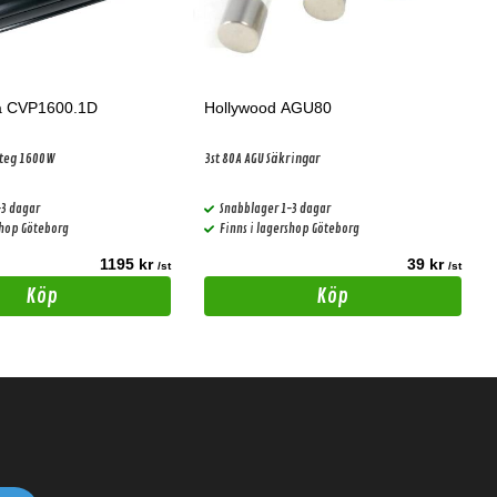
a CVP1600.1D
Hollywood AGU80
steg 1600W
3st 80A AGU Säkringar
-3 dagar
Snabblager 1-3 dagar
shop Göteborg
Finns i lagershop Göteborg
1195 kr
39 kr
/st
/st
Köp
Köp