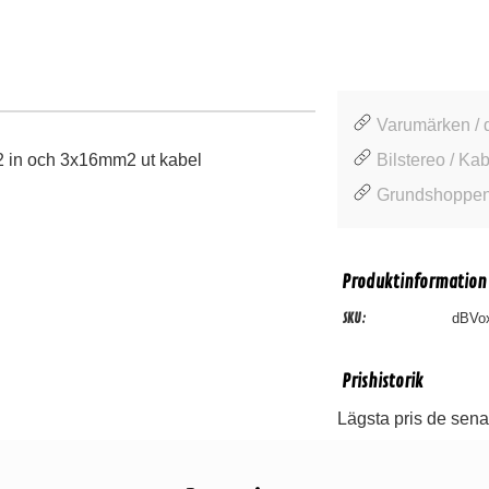
Varumärken / 
m2 in och 3x16mm2 ut kabel
Bilstereo / Kab
Grundshoppen 
Produktinformation
SKU:
dBVo
Prishistorik
Lägsta pris de sena