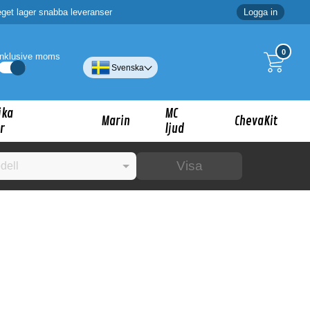
eget lager snabba leveranser
Logga in
0
Inklusive moms
Svenska
ika
MC
Marin
ChevaKit
r
ljud
Visa
☓
ig?