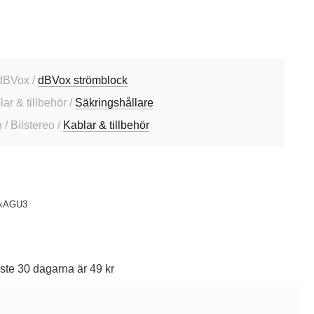
dBVox /
dBVox strömblock
lar & tillbehör /
Säkringshållare
/ Bilstereo /
Kablar & tillbehör
xAGU3
ste 30 dagarna är 49 kr