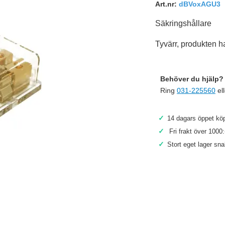
Art.nr:
dBVoxAGU3
Säkringshållare
Tyvärr, produkten ha
Behöver du hjälp? 
Ring
031-225560
el
✓
14 dagars öppet köp
✓
Fri frakt över 1000:
✓
Stort eget lager sn
Köp