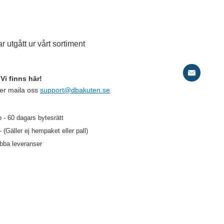
r utgått ur vårt sortiment
Vi finns här!
ler maila oss
support@dbakuten.se
D
 - 60 dagars bytesrätt
- (Gäller ej hempaket eller pall)
2
abba leveranser
99 kr
/st
79 kr
/st