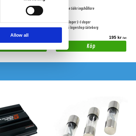
ngshållare
MegaFuse Säkringshållare
-3 dagar
Snabblager 1-3 dagar
shop Göteborg
Finns i lagershop Göteborg
Allow all
149 kr
195 kr
/st
/st
Köp
Köp