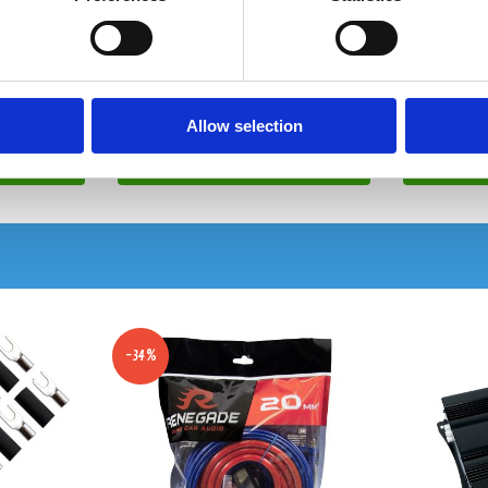
MegaFuse Säkringshållare
MegaFuse Säkri
Snabblager 1-3 dagar
Snabblager 1
Finns i lagershop Göteborg
Finns i lager
Allow selection
395 kr
295 kr
/st
/st
Köp
-34%