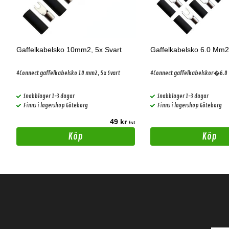
Gaffelkabelsko 10mm2, 5x Svart
Gaffelkabelsko 6.0 Mm2
4Connect gaffelkabelsko 10 mm2, 5x Svart
4Connect gaffelkabelskor�6.0 
Snabblager 1-3 dagar
Snabblager 1-3 dagar
Finns i lagershop Göteborg
Finns i lagershop Göteborg
49 kr
t
/st
Köp
Köp