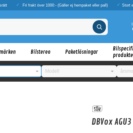
srätt
Fri frakt över 1000:- (Gäller ej hempaket eller pall)
Stort 
Bilspecif
märken
Bilstereo
Paketlösningar
produkte
nske någon av dessa produkter kan intressera d
DBVox AGU3