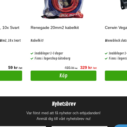
, 10x Svart
Renegade 20mm2 kabelkit
Cerwin Veg
Mm2, 10x Svart
Kabelkit!
Monoblock slut
Snabblager 1-3 dagar
Snabblager 1
Finns i lagershop Göteborg
Finns i lager
59 kr
329 kr
495 kr
/st
/st
/st
Köp
Nyhetsbrev
Var först med att få nyheter och erbjudanden!
Anmäl dig till vårt nyhetsbrev nu!