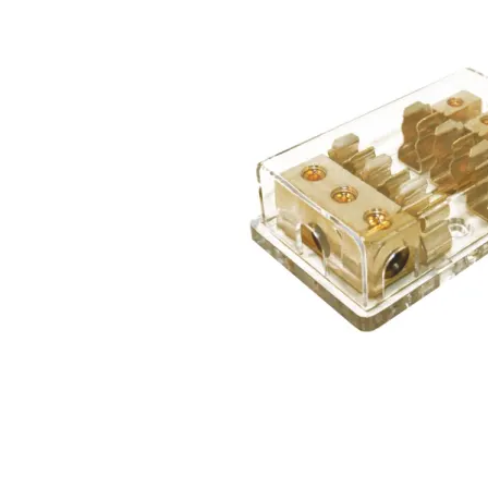
Deaf Bonce Machete 20mm2 OFC (Svart)
20mm2 kopparkabel
Snabblager 1-3 dagar
Finns i lagershop Göteborg