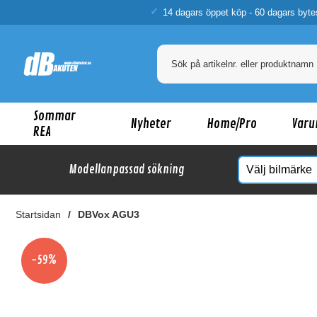
14 dagars öppet köp - 60 dagars byte
Sommar
Nyheter
Home/Pro
Varu
REA
Modellanpassad sökning
Startsidan
DBVox AGU3
Ka
-59%