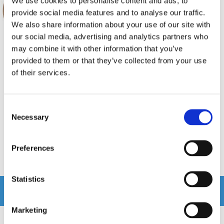
We use cookies to personalise content and ads, to
provide social media features and to analyse our traffic.
We also share information about your use of our site with
our social media, advertising and analytics partners who
may combine it with other information that you’ve
provided to them or that they’ve collected from your use
DBVOX MDF Kia Cee'd
DBVOX MDF Kia 2
of their services.
165mm
Distansring till Kia Cee'd
Distansring tillKia
Consent
Snabblager 1-3 dagar
Snabblager 1-3 dagar
Necessary
Selection
Finns i lagershop Göteborg
Finns i lagershop Göteborg
249 kr
249 kr
/paket
/paket
Preferences
Köp
Köp
Statistics
Andra köpte även
Marketing