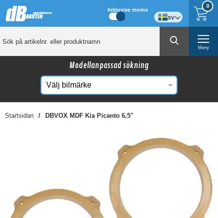
0
Inklusive moms
sv
Meny
Modellanpassad sökning
Startsidan
DBVOX MDF Kia Picanto 6,5"
☓
Kanske någon av dessa produkter kan intressera
dig?