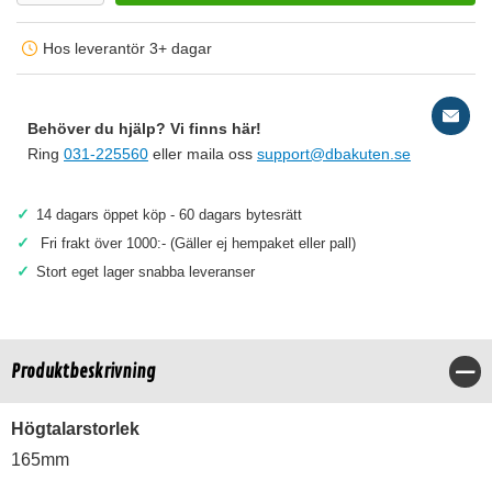
Hos leverantör 3+ dagar
Behöver du hjälp? Vi finns här!
Ring
031-225560
eller maila oss
support@dbakuten.se
✓
14 dagars öppet köp - 60 dagars bytesrätt
✓
Fri frakt över 1000:- (Gäller ej hempaket eller pall)
✓
Stort eget lager snabba leveranser
Produktbeskrivning
Stä
Högtalarstorlek
165mm