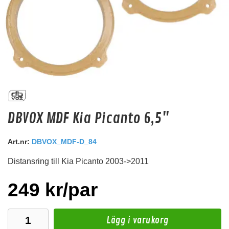
8" MDF ring MDF.UNI02
DBVOX MDF Kia Picanto 6,5"
8" MDF Distansring
Snabblager 1-3 dagar
Art.nr:
DBVOX_MDF-D_84
Finns i lagershop Göteborg
Distansring till Kia Picanto 2003->2011
49 kr
/st
Köp
249 kr/par
Lägg i varukorg