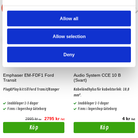
-7%
Allow all
Allow selection
Deny
Emphaser EM-FDF1 Ford
Audio System CCE 10 B
Transit
(Svart)
Plug&Play kit till Ford Transit/Ranger
Kabeländhylsa för kabelstorlek: 10,0
mm².
Snabblager 1-3 dagar
Snabblager 1-3 dagar
Finns i lagershop Göteborg
Finns i lagershop Göteborg
2795 kr
4 kr
2995 kr
/st
/st
/st
Köp
Köp