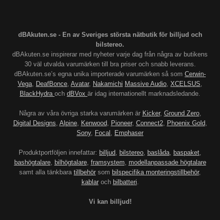
dBAkuten.se - En av Sveriges största nätbutik för billjud och
bilstereo.
dBAkuten.se inspirerar med nyheter varje dag från några av butikens
30 väl utvalda varumärken till bra priser och snabb leverans.
dBAkuten.se’s egna unika importerade varumärken så som
Cerwin-
Vega
,
DeafBonce
,
Avatar
,
Nakamichi
Massive Audio
,
XCELSUS
,
BlackHydra
och
dBVox
är idag internationellt marknadsledande.
Några av våra övriga starka varumärken är
Kicker
,
Ground Zero
,
Digital Designs
,
Alpine
,
Kenwood
,
Pioneer
,
Connect2
,
Phoenix Gold
,
Sony
,
Focal
,
Emphaser
Produktportföljen innefattar:
billjud
,
bilstereo
,
baslåda
,
baspaket
,
bashögtalare
,
bilhögtalare
,
framsystem
,
modellanpassade högtalare
samt alla tänkbara
tillbehör
som
bilspecifika monteringstillbehör
,
kablar
och
bilbatteri
.
Vi kan billjud!