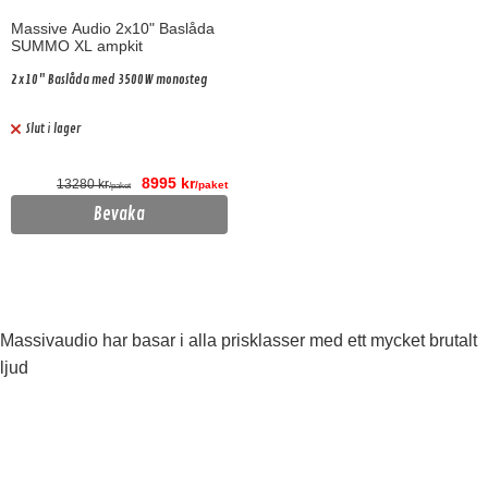
Massive Audio 2x10" Baslåda
SUMMO XL ampkit
2x10" Baslåda med 3500W monosteg
Slut i lager
8995 kr
13280 kr
/paket
/paket
Bevaka
Massivaudio har basar i alla prisklasser med ett mycket brutalt
ljud