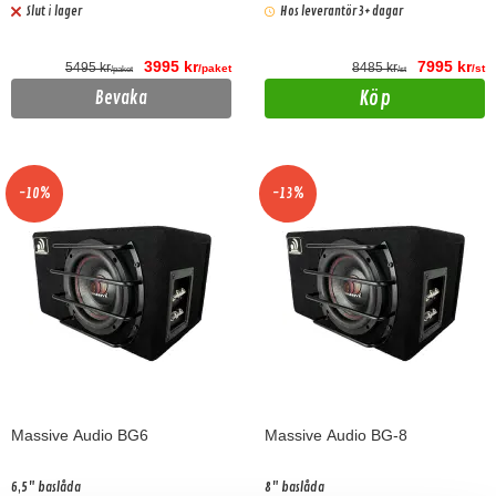
Slut i lager
Hos leverantör 3+ dagar
3995 kr
7995 kr
5495 kr
8485 kr
/paket
/st
/paket
/st
Köp
Bevaka
-10%
-13%
Massive Audio BG6
Massive Audio BG-8
6,5" baslåda
8" baslåda