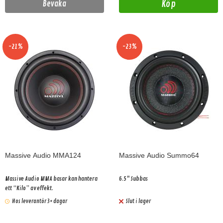
Köp
Bevaka
-21%
-23%
Massive Audio MMA124
Massive Audio Summo64
Massive Audio MMA basar kan hantera
6.5" Subbas
ett “Kilo” av effekt.
Hos leverantör 3+ dagar
Slut i lager