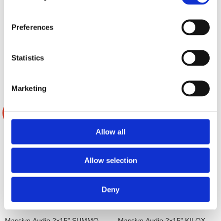
6" Subwoofer
2x10" Baspaket med 3500W monosteg
Preferences
Slut i lager
Slut i lager
1295 kr/st
7995 kr
Statistics
10985 kr
/paket
/paket
Bevaka
Bevaka
Marketing
-44%
-31%
Allow all
Allow selection
Deny
Massive Audio 2x15" SUMMO
Massive Audio 2x15" KILOX