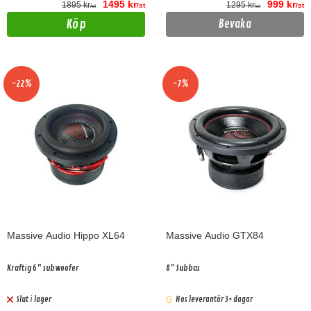
1495 kr
999 kr
1895 kr
1295 kr
/st
/st
/st
/st
Köp
Bevaka
-22%
-7%
Massive Audio Hippo XL64
Massive Audio GTX84
Kraftig 6" subwoofer
8" Subbas
Slut i lager
Hos leverantör 3+ dagar