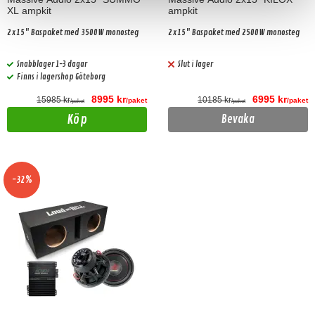
XL ampkit
ampkit
2x15" Baspaket med 3500W monosteg
2x15" Baspaket med 2500W monosteg
Snabblager 1-3 dagar
Slut i lager
Finns i lagershop Göteborg
8995 kr
6995 kr
15985 kr
10185 kr
/paket
/paket
/paket
/paket
Köp
Bevaka
-32%