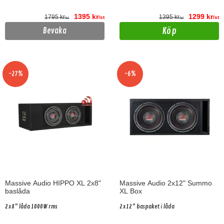
1395 kr
1299 kr
1795 kr
1395 kr
/st
/st
/st
/st
Köp
Bevaka
-27%
-6%
Massive Audio HIPPO XL 2x8"
Massive Audio 2x12" Summo
baslåda
XL Box
2x8" låda 1000W rms
2x12" baspaket i låda