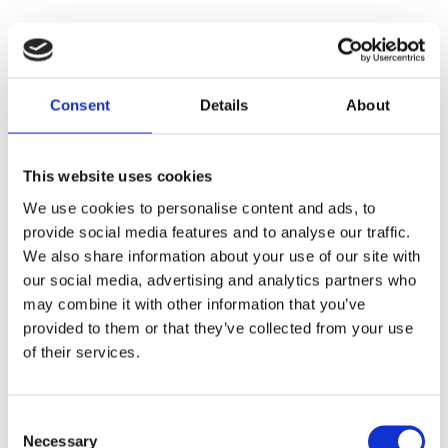
Slut i lager
Slut i lager
1795 kr
1995 kr
1995 kr
2295 kr
/st
/st
/st
/st
Consent
Details
About
Bevaka
Bevaka
This website uses cookies
-27%
We use cookies to personalise content and ads, to
provide social media features and to analyse our traffic.
We also share information about your use of our site with
our social media, advertising and analytics partners who
may combine it with other information that you’ve
provided to them or that they’ve collected from your use
of their services.
Consent
Massive Audio Summo64S
Massive Audio 2x10" SUMMO
XL ampkit
Necessary
Selection