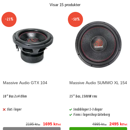
Visar
15
produkter
-23%
-50%
Massive Audio GTX 104
Massive Audio SUMMO XL 154
10" Bas 2x4 Ohm
15" bas, 1500W rms
Slut i lager
Snabblager 1-3 dagar
Finns i lagershop Göteborg
1695 kr
2495 kr
2195 kr
4995 kr
/st
/st
/st
/st