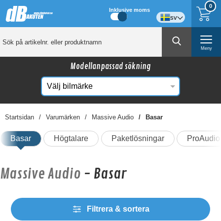
0
Inklusive moms
sv
Meny
Modellanpassad sökning
Startsidan
Varumärken
Massive Audio
Basar
Basar
Högtalare
Paketlösningar
ProAudio
Massive Audio
- Basar
Filtrera & sortera