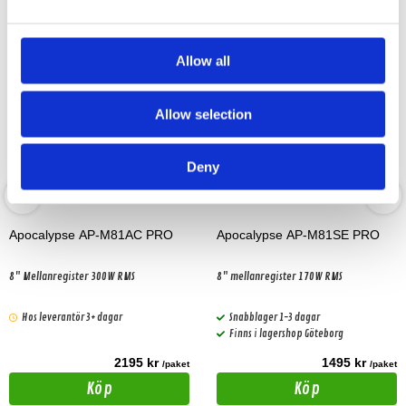
Allow all
Allow selection
Deny
Apocalypse AP-M81AC PRO
Apocalypse AP-M81SE PRO
8" Mellanregister 300W RMS
8" mellanregister 170W RMS
Hos leverantör 3+ dagar
Snabblager 1-3 dagar
Finns i lagershop Göteborg
2195 kr
1495 kr
/paket
/paket
Köp
Köp