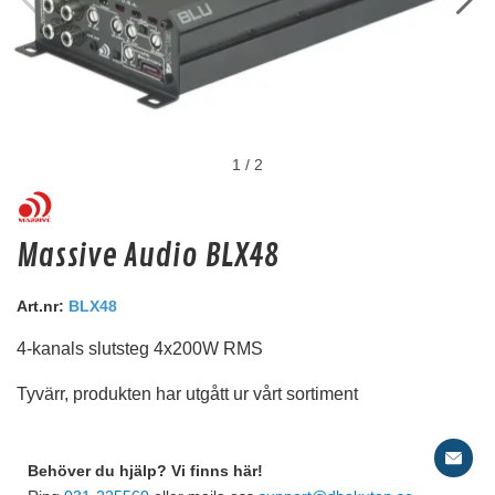
1
/
2
Audio System Z-EVO 0.75M
Massive Audio BLX48
RCA kabel i OFC koppar. 0,75m lång.
Snabblager 1-3 dagar
Art.nr:
BLX48
Finns i lagershop Göteborg
4-kanals slutsteg 4x200W RMS
129 kr
/st
Tyvärr, produkten har utgått ur vårt sortiment
103 kr
/st
Köp
Behöver du hjälp? Vi finns här!