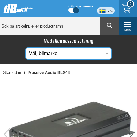
0
Inklusive moms
sv
Meny
Modellanpassad sökning
Startsidan
Massive Audio BLX48
☓
Kanske någon av dessa produkter kan intressera
dig?