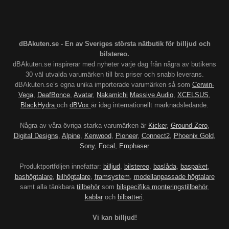
dBAkuten.se - En av Sveriges största nätbutik för billjud och
bilstereo.
dBAkuten.se inspirerar med nyheter varje dag från några av butikens
30 väl utvalda varumärken till bra priser och snabb leverans.
dBAkuten.se’s egna unika importerade varumärken så som
Cerwin-
Vega
,
DeafBonce
,
Avatar
,
Nakamichi
Massive Audio
,
XCELSUS
,
BlackHydra
och
dBVox
är idag internationellt marknadsledande.
Några av våra övriga starka varumärken är
Kicker
,
Ground Zero
,
Digital Designs
,
Alpine
,
Kenwood
,
Pioneer
,
Connect2
,
Phoenix Gold
,
Sony
,
Focal
,
Emphaser
Produktportföljen innefattar:
billjud
,
bilstereo
,
baslåda
,
baspaket
,
bashögtalare
,
bilhögtalare
,
framsystem
,
modellanpassade högtalare
samt alla tänkbara
tillbehör
som
bilspecifika monteringstillbehör
,
kablar
och
bilbatteri
.
Vi kan billjud!