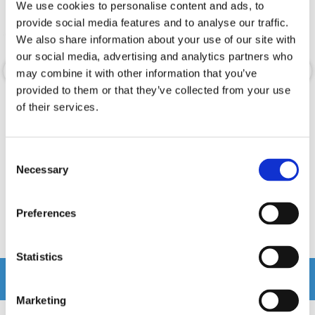
We use cookies to personalise content and ads, to
provide social media features and to analyse our traffic.
We also share information about your use of our site with
our social media, advertising and analytics partners who
may combine it with other information that you’ve
provided to them or that they’ve collected from your use
Xcelsus Magma 220.4
Reiss RS-W800.4D
of their services.
Kraftigt 4-kanaligt slutsteg
4-kanals slutsteg 4x225W RMS @ 4 Ohm
Consent
Snabblager 1-3 dagar
Snabblager 1-3 dagar
Necessary
Selection
Finns i lagershop Göteborg
Finns i lagershop Göteborg
2495 kr
2195 kr
3495 kr
/st
/st
/st
Preferences
Köp
Köp
Statistics
Andra köpte även
Marketing