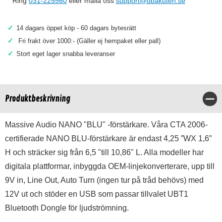
Ring
031-225560
eller maila oss
support@dbakuten.se
✓
14 dagars öppet köp - 60 dagars bytesrätt
✓
Fri frakt över 1000:- (Gäller ej hempaket eller pall)
✓
Stort eget lager snabba leveranser
Produktbeskrivning
Stä
Massive Audio NANO "BLU" -förstärkare. Våra CTA 2006-
certifierade NANO BLU-förstärkare är endast 4,25 ”WX 1,6”
H och sträcker sig från 6,5 "till 10,86" L. Alla modeller har
digitala plattformar, inbyggda OEM-linjekonverterare, upp till
9V in, Line Out, Auto Turn (ingen tur på tråd behövs) med
12V ut och stöder en USB som passar tillvalet UBT1
Bluetooth Dongle för ljudströmning.