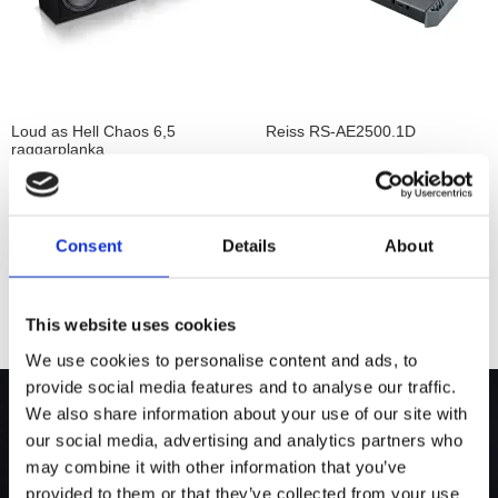
Loud as Hell Chaos 6,5
Reiss RS-AE2500.1D
raggarplanka
4x6,5" Midbasar, 2xdiskanter & planka
Monoblock 2500W @ 1 Ohm
Snabblager 1-3 dagar
Snabblager 1-3 dagar
Consent
Details
About
Finns i lagershop Göteborg
Fåtal i lagershop Göteborg
1995 kr
6995 kr/st
2580 kr
/st
/st
Köp
Köp
This website uses cookies
We use cookies to personalise content and ads, to
provide social media features and to analyse our traffic.
We also share information about your use of our site with
our social media, advertising and analytics partners who
may combine it with other information that you’ve
provided to them or that they’ve collected from your use