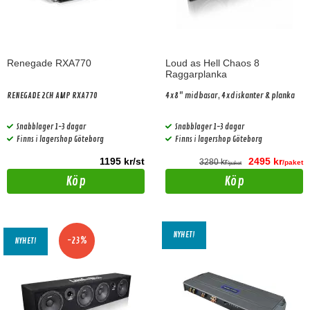
Renegade RXA770
Loud as Hell Chaos 8
Raggarplanka
RENEGADE 2CH AMP RXA770
4x8" midbasar, 4xdiskanter & planka
Snabblager 1-3 dagar
Snabblager 1-3 dagar
Finns i lagershop Göteborg
Finns i lagershop Göteborg
1195 kr/st
2495 kr
3280 kr
/paket
/paket
Köp
Köp
NYHET!
-23%
NYHET!