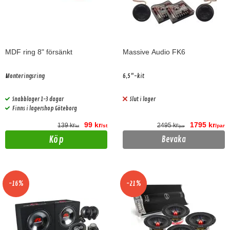
MDF ring 8" försänkt
Massive Audio FK6
Monteringsring
6,5"-kit
Snabblager 1-3 dagar
Slut i lager
Finns i lagershop Göteborg
99 kr
1795 kr
139 kr
2495 kr
/st
/par
/st
/par
Köp
Bevaka
-16%
-21%