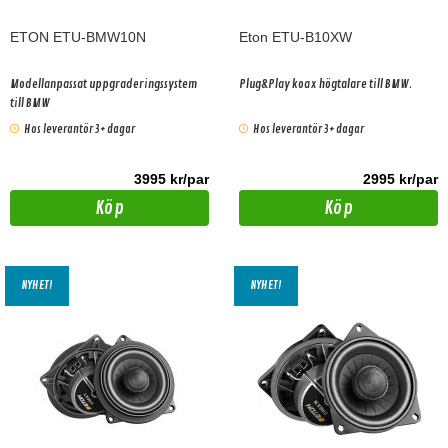
ETON ETU-BMW10N
Eton ETU-B10XW
Modellanpassat uppgraderingssystem
Plug&Play koax högtalare till BMW.
till BMW
Hos leverantör 3+ dagar
Hos leverantör 3+ dagar
3995 kr/par
2995 kr/par
Köp
Köp
NYHET!
NYHET!