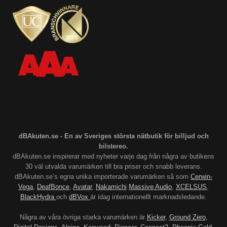
subwoofern på rätt ställe och anslut allt med korrekta kablar
och anslutningar. Se också till att strömkabeln från batteriet är
korrekt ansluten och att jordningen är ordentligt utförd. Genom
att följa dessa steg kan du bygga en ljudanläggning som
förbättrar ljudkvaliteten och ger en mer tillfredsställande
upplevelse i din bil.
dBAkuten.se - En av Sveriges största nätbutik för billjud och
bilstereo.
dBAkuten.se inspirerar med nyheter varje dag från några av butikens
30 väl utvalda varumärken till bra priser och snabb leverans.
dBAkuten.se’s egna unika importerade varumärken så som
Cerwin-
Vega
,
DeafBonce
,
Avatar
,
Nakamichi
Massive Audio
,
XCELSUS
,
BlackHydra
och
dBVox
är idag internationellt marknadsledande.
Några av våra övriga starka varumärken är
Kicker
,
Ground Zero
,