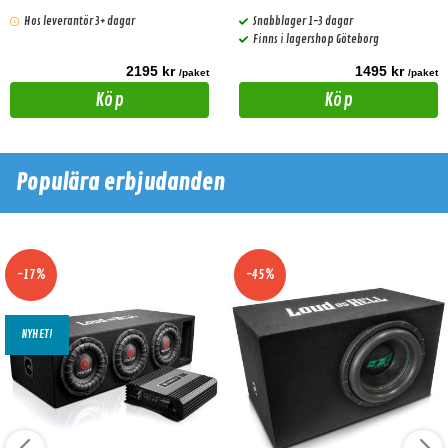
Hos leverantör 3+ dagar
Snabblager 1-3 dagar
Finns i lagershop Göteborg
2195 kr
1495 kr
/paket
/paket
Köp
Köp
Populära erbjudanden
-17%
-45%
NYHET!