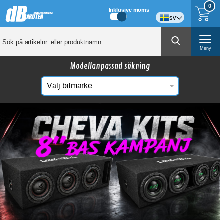
0
Inklusive moms
sv
Meny
Modellanpassad sökning