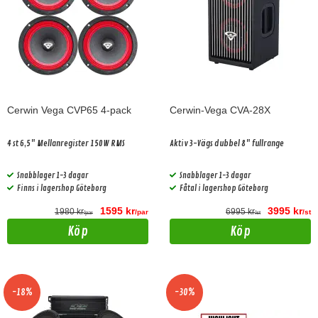
Cerwin Vega CVP65 4-pack
Cerwin-Vega CVA-28X
4 st 6,5" Mellanregister 150W RMS
Aktiv 3-Vägs dubbel 8" fullrange
Snabblager 1-3 dagar
Snabblager 1-3 dagar
Finns i lagershop Göteborg
Fåtal i lagershop Göteborg
1595 kr
3995 kr
1980 kr
6995 kr
/par
/st
/par
/st
Köp
Köp
-18%
-30%