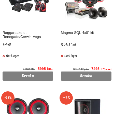
Raggarpaketet
Magma SQL 4x8" kit
Renegade/Cerwin-Vega
Nyhet!
SQL 4x8" kit
Slut i lager
Slut i lager
5995 kr
7495 kr
7160 kr
9495 kr
/st
/paket
/st
/paket
Bevaka
Bevaka
-19%
-43%