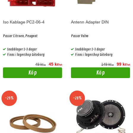
Iso Kablage PC2-06-4
Antenn Adapter DIN
Passar Citroen, Peugeot
Passar Volvo
Snabblager 1-3 dagar
Snabblager 1-3 dagar
Finns i lagershop Göteborg
Finns i lagershop Göteborg
45 kr
99 kr
49 kr
149 kr
/st
/st
/st
/st
Köp
Köp
-29%
-28%