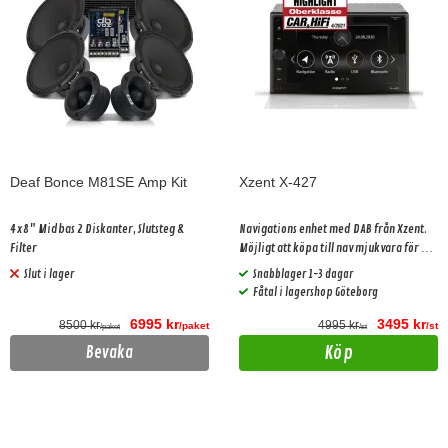
Deaf Bonce M81SE Amp Kit
Xzent X-427
4x8" Midbas 2 Diskanter, Slutsteg &
Navigations enhet med DAB från Xzent.
Filter
Möjligt att köpa till nav mjukvara för att
få " riktig" navigation
Slut i lager
Snabblager 1-3 dagar
Fåtal i lagershop Göteborg
6995 kr
3495 kr
8500 kr
4995 kr
/paket
/st
/paket
/st
Köp
Bevaka