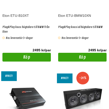
Eton ETU-B10XT
Eton ETU-BMW10XN
Plug&Play koax högtalare till BMW från
Plug&Play koaxial högtalare till BMW
Eton
Hos leverantör 3+ dagar
Hos leverantör 3+ dagar
2495 kr/par
2495 kr/par
Köp
Köp
NYHET!
-24%
NYHET!