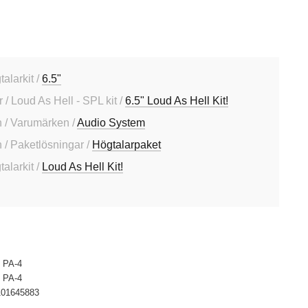
talarkit /
6.5"
 / Loud As Hell - SPL kit /
6.5" Loud As Hell Kit!
 / Varumärken /
Audio System
/ Paketlösningar /
Högtalarpaket
talarkit /
Loud As Hell Kit!
 PA-4
 PA-4
101645883