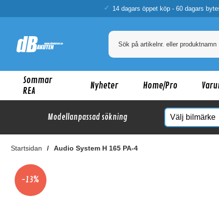
14 dagars öppet köp - 60 dagars byte
Sommar
Nyheter
Home/Pro
Varu
REA
Modellanpassad sökning
Startsidan
Audio System H 165 PA-4
Ka
-13%