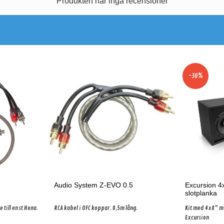
Produkten har inga recensioner
-30%
Audio System Z-EVO 0.5
Excursion 
slotplanka
 till en st Hona.
RCA kabel i OFC koppar. 0,5m lång.
Kit med 4x8" mi
Excursion