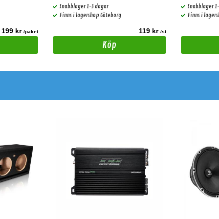
Snabblager 1-3 dagar
Snabblager 1
Finns i lagershop Göteborg
Finns i lager
199 kr
119 kr
/paket
/st
Köp