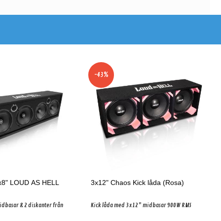
-43%
4x8" LOUD AS HELL
3x12" Chaos Kick låda (Rosa)
dbasar & 2 diskanter från
Kick låda med 3x12" midbasar 900W RMS