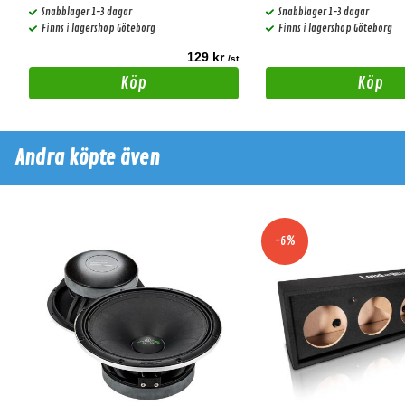
Snabblager 1-3 dagar
Snabblager 1-3 dagar
Finns i lagershop Göteborg
Finns i lagershop Göteborg
129 kr
t
/st
Köp
Köp
Andra köpte även
-6%