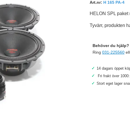
Art.nr:
H 165 PA-4
HELON SPL paket 
Tyvärr, produkten ha
Behöver du hjälp? 
Ring
031-225560
el
✓
14 dagars öppet köp
✓
Fri frakt över 1000:
✓
Stort eget lager sn
Köp