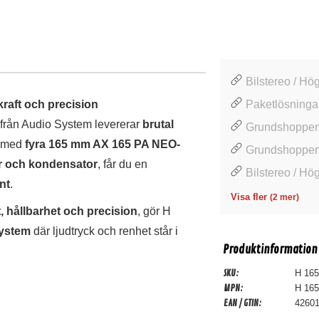
Bilstereo / Hög
raft och precision
Paketlösningar
från Audio System levererar
brutal
Grundshoppen
t med
fyra 165 mm AX 165 PA NEO-
Grundshoppen 
er och kondensator
, får du en
Bilstereo / Hög
nt
.
Visa fler
(2 mer)
et, hållbarhet och precision
, gör H
ystem
där ljudtryck och renhet står i
Produktinformation
SKU:
H 165
MPN:
H 165
EAN / GTIN:
4260