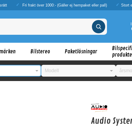
srätt
Fri frakt över 1000:- (Gäller ej hempaket eller pall)
Stort 
Bilspecif
märken
Bilstereo
Paketlösningar
produkte
nske någon av dessa produkter kan intressera d
Audio Syste