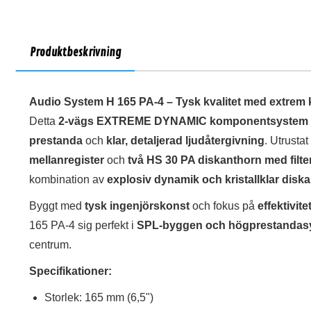
Produktbeskrivning
Audio System H 165 PA-4 – Tysk kvalitet med extrem k
Detta
2-vägs EXTREME DYNAMIC komponentsystem
prestanda
och
klar, detaljerad ljudåtergivning
. Utrusta
mellanregister
och
två HS 30 PA diskanthorn med filt
kombination av
explosiv dynamik och kristallklar diska
Byggt med
tysk ingenjörskonst
och fokus på
effektivit
165 PA-4 sig perfekt i
SPL-byggen och högprestandas
centrum.
Specifikationer:
Storlek: 165 mm (6,5")