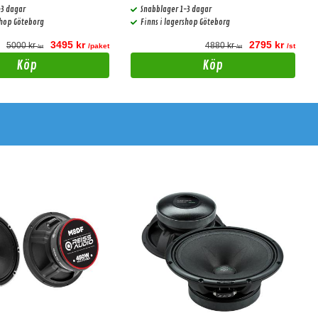
-3 dagar
Snabblager 1-3 dagar
shop Göteborg
Finns i lagershop Göteborg
3495 kr
2795 kr
5000 kr
4880 kr
/paket
/st
/st
/st
Köp
Köp