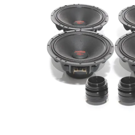
Deaf Bonce Machete 20mm2 OFC (Svart)
20mm2 kopparkabel
Snabblager 1-3 dagar
Finns i lagershop Göteborg