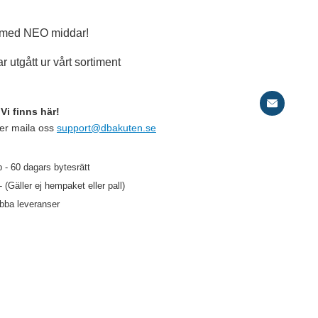
med NEO middar!
r utgått ur vårt sortiment
Vi finns här!
ler maila oss
support@dbakuten.se
d
 - 60 dagars bytesrätt
- (Gäller ej hempaket eller pall)
Sv
abba leveranser
99 kr
/st
79 kr
/st