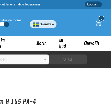
eget lager snabba leveranser
Logga in
0
Inklusive moms
Svenska
ika
MC
Marin
ChevaKit
r
ljud
Visa
☓
ig?
m H 165 PA-4