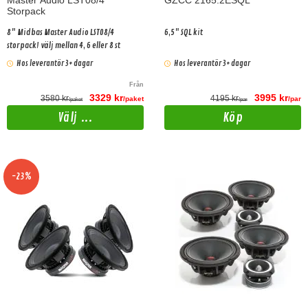
Master Audio LST08/4
GZCC 2165.2ESQL
Storpack
8" Midbas Master Audio LST08/4
6,5" SQL kit
storpack! välj mellan 4, 6 eller 8 st
Hos leverantör 3+ dagar
Hos leverantör 3+ dagar
Från
3329 kr
3995 kr
3580 kr
4195 kr
/paket
/par
/paket
/par
Välj ...
Köp
-23%