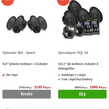
Sylvester 8kit - 4pack
Apocalypse SQL kit
4x8" Sylvester midbasar + 2 diskanter
4x6,5" SQL midbasar, diskanter &
delningsfilter
Slut i lager
Snabblager 1-3 dagar
Finns i lagershop Göteborg
3195 kr
2995 kr
3785 kr
3980 kr
/par
/par
/par
/par
Köp
Bevaka