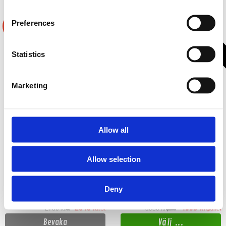
Preferences
4 varianter
3 varianter
-5%
-16%
Statistics
Marketing
Allow all
Avatar MTU-61LE Storpack
Xcelsus XPLM6 Storpack
Allow selection
6,5" mellanregister Avatar MTU
SQL 6,5" midbasar Xcelsus XPLM6
storpack! välj mellan 4, 6, 8 eller 12 par
storpack! välj mellan 4, 6 eller 8 par
Slut i lager
Snabblager 1-3 dagar
Deny
Finns i lagershop Göteborg
Från
Från
2645 kr
4995 kr
2780 kr
5980 kr
/st
/paket
/st
/paket
Välj ...
Bevaka