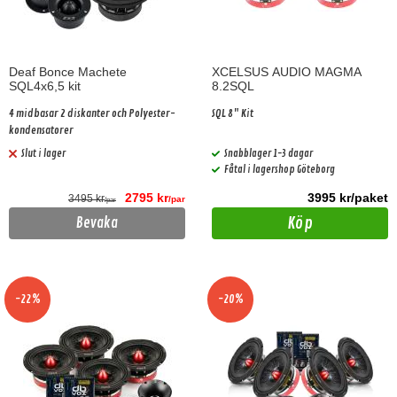
Deaf Bonce Machete
XCELSUS AUDIO MAGMA
SQL4x6,5 kit
8.2SQL
4 midbasar 2 diskanter och Polyester-
SQL 8" Kit
kondensatorer
Slut i lager
Snabblager 1-3 dagar
Fåtal i lagershop Göteborg
2795 kr
3995 kr/paket
3495 kr
/par
/par
Köp
Bevaka
-22%
-20%