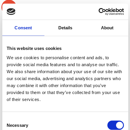
-8%
Consent
Details
About
This website uses cookies
We use cookies to personalise content and ads, to
provide social media features and to analyse our traffic.
4 X Deaf Bonce LW-80A4
GZCC 2200.2ESQL
We also share information about your use of our site with
our social media, advertising and analytics partners who
4 pack 8" SQL Midbasar
8" SQL kit
may combine it with other information that you’ve
provided to them or that they’ve collected from your use
Slut i lager
Slut i lager
of their services.
2195 kr
4690 kr/par
2390 kr
/paket
/paket
Consent
Bevaka
Bevaka
Necessary
Selection