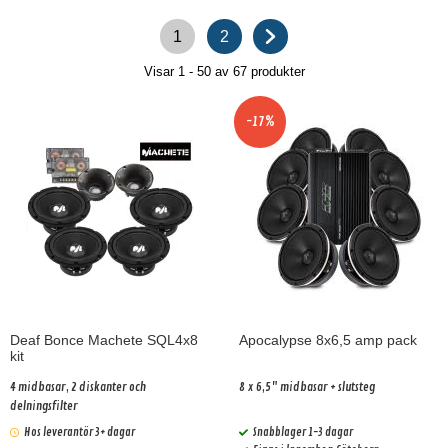
1
2
Visar 1 - 50 av
67
produkter
-17%
Deaf Bonce Machete SQL4x8
Apocalypse 8x6,5 amp pack
kit
4 midbasar, 2 diskanter och
8 x 6,5" midbasar + slutsteg
delningsfilter
Hos leverantör 3+ dagar
Snabblager 1-3 dagar