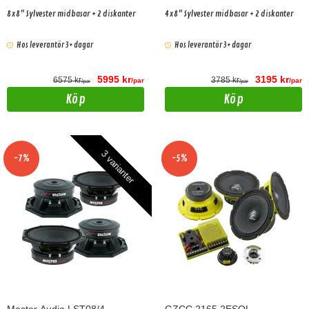
8x8" Sylvester midbasar + 2 diskanter
4x8" Sylvester midbasar + 2 diskanter
Hos leverantör 3+ dagar
Hos leverantör 3+ dagar
5995 kr
3195 kr
6575 kr
3785 kr
/par
/par
/par
/par
Köp
Köp
3 varianter
-7%
-5%