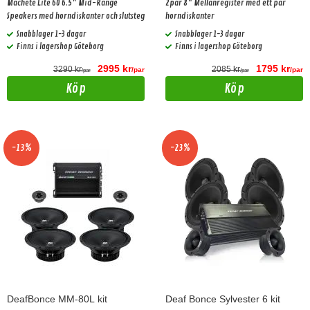
Machete Lite 60 6.5" Mid-Range
2par 8" Mellanregister med ett par
Speakers med horndiskanter och slutsteg
horndiskanter
Snabblager 1-3 dagar
Snabblager 1-3 dagar
Finns i lagershop Göteborg
Finns i lagershop Göteborg
2995 kr
1795 kr
3290 kr
2085 kr
/par
/par
/par
/par
Köp
Köp
-13%
-23%
DeafBonce MM-80L kit
Deaf Bonce Sylvester 6 kit