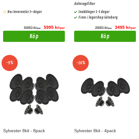
delningsfilter
Hos leverantör 3+ dagar
Snabblager 1-3 dagar
Finns i lagershop Göteborg
5995 kr
3495 kr
6980 kr
3980 kr
/par
/par
/par
/par
Köp
Köp
-9%
-16%
Sylvester 8kit - 8pack
Sylvester 8kit - 4pack