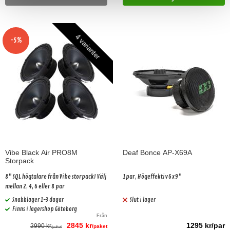
4 varianter
-5%
Vibe Black Air PRO8M
Deaf Bonce AP-X69A
Storpack
8" SQL högtalare från Vibe storpack! Välj
1par, Högeffektiv 6x9"
mellan 2, 4, 6 eller 8 par
Snabblager 1-3 dagar
Slut i lager
Finns i lagershop Göteborg
Från
2845 kr
1295 kr/par
2990 kr
/paket
/paket