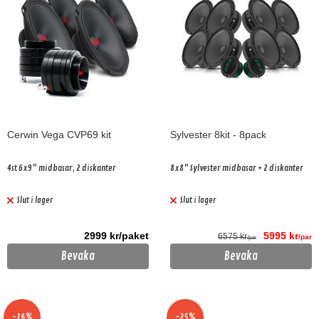
Cerwin Vega CVP69 kit
Sylvester 8kit - 8pack
4st 6x9" midbasar, 2 diskanter
8x8" Sylvester midbasar + 2 diskanter
Slut i lager
Slut i lager
2999 kr/paket
5995 kr
6575 kr
/par
/par
Bevaka
Bevaka
-16%
-25%