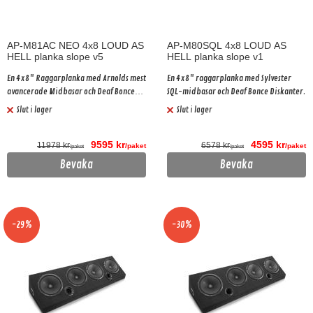
AP-M81AC NEO 4x8 LOUD AS
AP-M80SQL 4x8 LOUD AS
HELL planka slope v5
HELL planka slope v1
En 4x8" Raggarplanka med Arnolds mest
En 4x8" raggarplanka med Sylvester
avancerade Midbasar och Deaf Bonce
SQL-midbasar och Deaf Bonce Diskanter.
Diskanter.
Slut i lager
Slut i lager
9595 kr
4595 kr
11978 kr
6578 kr
/paket
/paket
/paket
/paket
Bevaka
Bevaka
-29%
-30%