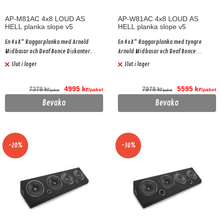
AP-M81AC 4x8 LOUD AS
AP-W81AC 4x8 LOUD AS
HELL planka slope v5
HELL planka slope v5
En 4x8" Raggarplanka med Arnold
En 4x8" Raggarplanka med tyngre
Midbasar och Deaf Bonce Diskanter.
Arnold Midbasar och Deaf Bonce
Diskanter.
Slut i lager
Slut i lager
4995 kr
5595 kr
7378 kr
7978 kr
/paket
/paket
/paket
/paket
Bevaka
Bevaka
-20%
-30%