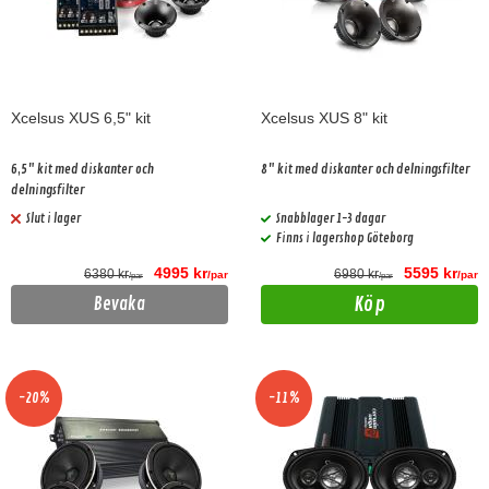
Xcelsus XUS 6,5" kit
Xcelsus XUS 8" kit
6,5" kit med diskanter och
8" kit med diskanter och delningsfilter
delningsfilter
Slut i lager
Snabblager 1-3 dagar
Finns i lagershop Göteborg
4995 kr
5595 kr
6380 kr
6980 kr
/par
/par
/par
/par
Köp
Bevaka
-20%
-11%