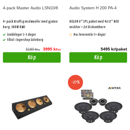
4-pack Master Audio LSN10/8
Audio System H 200 PA-4
4-pack Kraftig midwoofer med gjuten
HELON 8" SPL paket med 4st 8" NEO
korg. 300W RMS
middar + 2st Diskanthorn
Snabblager 1-3 dagar
Hos leverantör 3+ dagar
Fåtal i lagershop Göteborg
3995 kr
5495 kr/paket
5180 kr
/st
/st
Köp
Köp
-27%