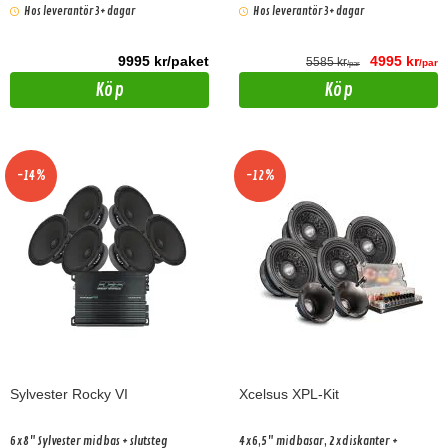
Hos leverantör 3+ dagar
Hos leverantör 3+ dagar
9995 kr/paket
4995 kr
5585 kr
/par
/par
Köp
Köp
-14%
-12%
Sylvester Rocky VI
Xcelsus XPL-Kit
6x8" Sylvester midbas + slutsteg
4x6,5" midbasar, 2xdiskanter +