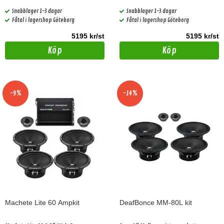
Snabblager 1-3 dagar
Snabblager 1-3 dagar
Fåtal i lagershop Göteborg
Fåtal i lagershop Göteborg
5195 kr/st
5195 kr/st
Köp
Köp
-9%
-14%
Machete Lite 60 Ampkit
DeafBonce MM-80L kit