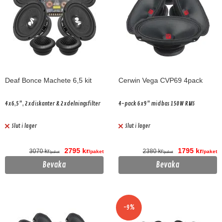
Deaf Bonce Machete 6,5 kit
Cerwin Vega CVP69 4pack
4x6,5", 2xdiskanter & 2xdelningsfilter
4-pack 6x9" midbas 150W RMS
Slut i lager
Slut i lager
2795 kr
1795 kr
3070 kr
2380 kr
/paket
/paket
/paket
/paket
Bevaka
Bevaka
-9%