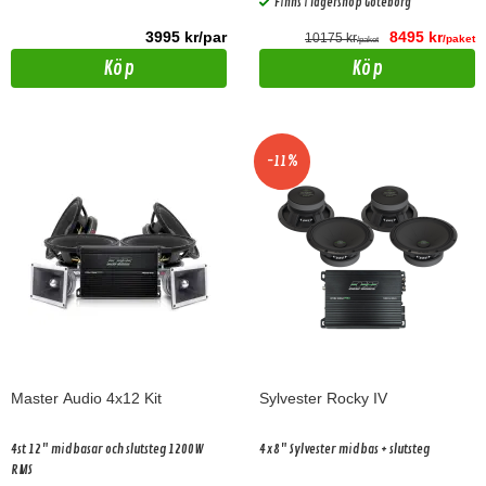
Finns i lagershop Göteborg
3995 kr/par
8495 kr
10175 kr
/paket
/paket
Köp
Köp
-11%
Master Audio 4x12 Kit
Sylvester Rocky IV
4st 12" midbasar och slutsteg 1200W
4x8" Sylvester midbas + slutsteg
RMS