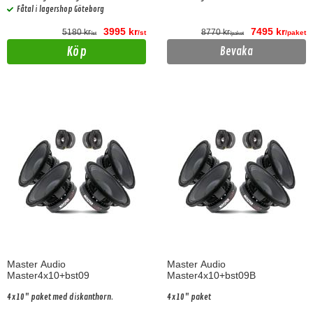
Fåtal i lagershop Göteborg
3995 kr
7495 kr
5180 kr
8770 kr
/st
/paket
/st
/paket
Köp
Bevaka
Master Audio
Master Audio
Master4x10+bst09
Master4x10+bst09B
4x10" paket med diskanthorn.
4x10" paket