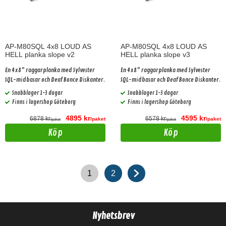
AP-M80SQL 4x8 LOUD AS
AP-M80SQL 4x8 LOUD AS
HELL planka slope v2
HELL planka slope v3
En 4x8" raggarplanka med Sylvester
En 4x8" raggarplanka med Sylvester
SQL-midbasar och Deaf Bonce Diskanter.
SQL-midbasar och Deaf Bonce Diskanter.
Snabblager 1-3 dagar
Snabblager 1-3 dagar
Finns i lagershop Göteborg
Finns i lagershop Göteborg
4895 kr
4595 kr
6878 kr
6578 kr
/paket
/paket
/paket
/paket
Köp
Köp
1
2
Nyhetsbrev