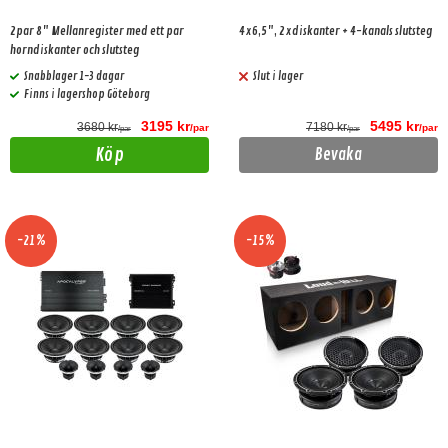
2par 8" Mellanregister med ett par
4x6,5", 2xdiskanter + 4-kanals slutsteg
horndiskanter och slutsteg
Snabblager 1-3 dagar
Slut i lager
Finns i lagershop Göteborg
3195 kr
5495 kr
3680 kr
7180 kr
/par
/par
/par
/par
Köp
Bevaka
-21%
-15%