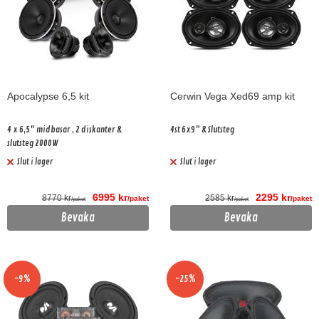
Apocalypse 6,5 kit
Cerwin Vega Xed69 amp kit
4 x 6,5" midbasar , 2 diskanter &
4st 6x9" & Slutsteg
slutsteg 2000W
Slut i lager
Slut i lager
6995 kr
2295 kr
8770 kr
2585 kr
/paket
/paket
/paket
/paket
Bevaka
Bevaka
-9%
-25%