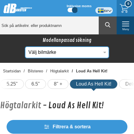
0
Inklusive moms
sv
Meny
Modellanpassad sökning
Startsidan
Bilstereo
Högtalarkit
Loud As Hell Kit!
5.25"
6.5"
8" +
Loud As Hell Kit!
Deln
Högtalarkit
- Loud As Hell Kit!
Filtrera & sortera