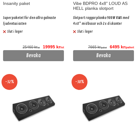
Insanity paket
Vibe BDPRO 4x8" LOUD AS
HELL planka slotport
Superpaketet för den allra galnaste
Slotport raggarplanka 900W RMS med
ljudentusiasten
4x8" midbasar och 2x diskanter
Slut i lager
Slut i lager
19995 kr
6495 kr
25460 kr
7665 kr
/st
/paket
/st
/paket
Bevaka
Bevaka
-32%
-30%