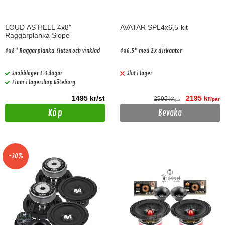
LOUD AS HELL 4x8"
AVATAR SPL4x6,5-kit
Raggarplanka Slope
4x8" Raggarplanka. Sluten och vinklad
4x6.5" med 2x diskanter
Snabblager 1-3 dagar
Slut i lager
Finns i lagershop Göteborg
1495 kr/st
2195 kr
2995 kr
/par
/par
Köp
Bevaka
-20%