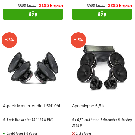
3195 kr
3295 kr
3885 kr
3985 kr
/paket
/paket
/paket
/paket
Köp
Köp
-23%
-15%
4-pack Master Audio LSN10/4
Apocalypse 6,5 kit+
4-Pack Midwoofer 10" 300W RMS
4 x 6,5" midbasar, 2 diskanter & slutsteg
2000W
Snabblager 1-3 dagar
Slut i lager