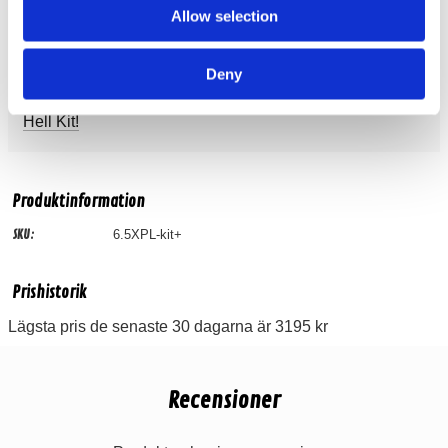
kit
Allow selection
Bilstereo / Högtalarkit /
Loud As Hell Kit!
Varumärken / Xcelsus Audio /
Paketlösningar
Deny
Paketlösningar / Loud As Hell - SPL kit /
6.5" Loud As
Hell Kit!
Produktinformation
SKU:
6.5XPL-kit+
Prishistorik
Lägsta pris de senaste 30 dagarna är 3195 kr
Recensioner