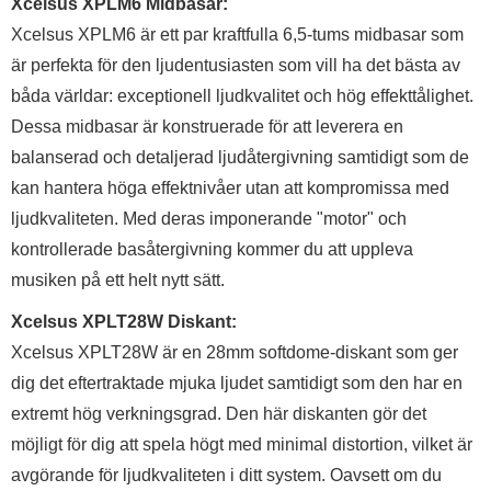
Xcelsus XPLM6 Midbasar:
Xcelsus XPLM6 är ett par kraftfulla 6,5-tums midbasar som
är perfekta för den ljudentusiasten som vill ha det bästa av
båda världar: exceptionell ljudkvalitet och hög effekttålighet.
Dessa midbasar är konstruerade för att leverera en
balanserad och detaljerad ljudåtergivning samtidigt som de
kan hantera höga effektnivåer utan att kompromissa med
ljudkvaliteten. Med deras imponerande "motor" och
kontrollerade basåtergivning kommer du att uppleva
musiken på ett helt nytt sätt.
Xcelsus XPLT28W Diskant:
Xcelsus XPLT28W är en 28mm softdome-diskant som ger
dig det eftertraktade mjuka ljudet samtidigt som den har en
extremt hög verkningsgrad. Den här diskanten gör det
möjligt för dig att spela högt med minimal distortion, vilket är
avgörande för ljudkvaliteten i ditt system. Oavsett om du