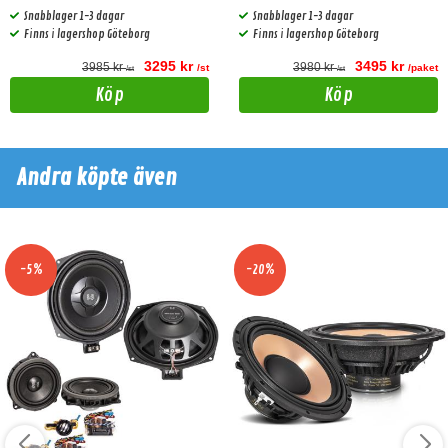
Snabblager 1-3 dagar
Snabblager 1-3 dagar
Finns i lagershop Göteborg
Finns i lagershop Göteborg
3295 kr
3495 kr
3985 kr
3980 kr
/st
/paket
/st
/st
Köp
Köp
Andra köpte även
-5%
-20%