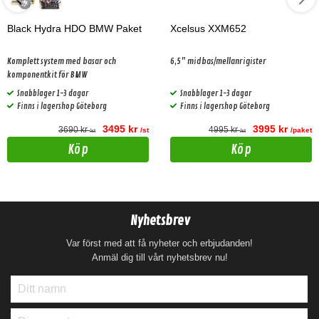
Black Hydra HDO BMW Paket
Xcelsus XXM652
Komplett system med basar och
6,5" midbas/mellanrigister
komponentkit för BMW
Snabblager 1-3 dagar
Snabblager 1-3 dagar
Finns i lagershop Göteborg
Finns i lagershop Göteborg
3495 kr
3995 kr
3690 kr
4995 kr
/st
/paket
/st
/st
Köp
Köp
Nyhetsbrev
Var först med att få nyheter och erbjudanden!
Anmäl dig till vårt nyhetsbrev nu!