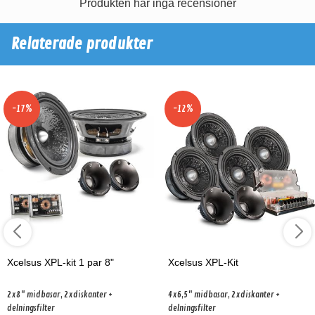
Produkten har inga recensioner
Relaterade produkter
-17%
-12%
Xcelsus XPL-kit 1 par 8"
Xcelsus XPL-Kit
2x8" midbasar, 2xdiskanter +
4x6,5" midbasar, 2xdiskanter +
delningsfilter
delningsfilter