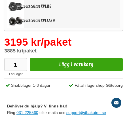
Xcelsus XPLM6
1par
Xcelsus XPLT28W
1par
3195 kr/paket
3885 kr/paket
Lägg i varukorg
1 st i lager
Snabblager 1-3 dagar
Fåtal i lagershop Göteborg
Behöver du hjälp? Vi finns här!
Ring
031-225560
eller maila oss
support@dbakuten.se