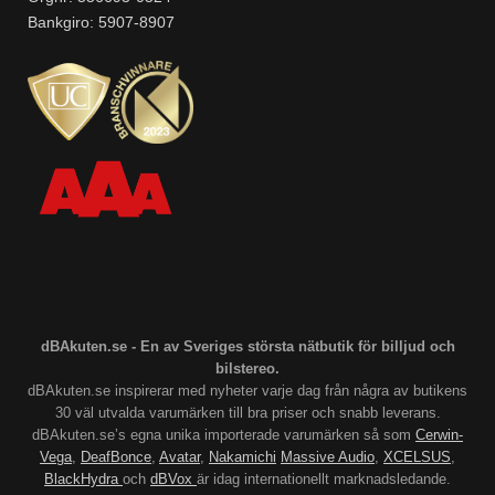
Bankgiro: 5907-8907
dBAkuten.se - En av Sveriges största nätbutik för billjud och
bilstereo.
dBAkuten.se inspirerar med nyheter varje dag från några av butikens
30 väl utvalda varumärken till bra priser och snabb leverans.
dBAkuten.se’s egna unika importerade varumärken så som
Cerwin-
Vega
,
DeafBonce
,
Avatar
,
Nakamichi
Massive Audio
,
XCELSUS
,
BlackHydra
och
dBVox
är idag internationellt marknadsledande.