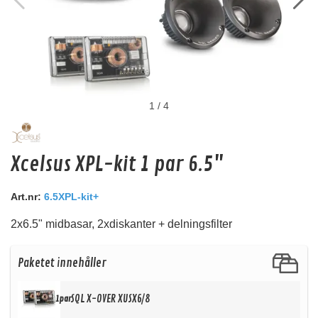
1
/
4
DeafBonce HST-G06
Xcelsus XPL-kit 1 par 6.5"
Krympslang
Snabblager 1-3 dagar
Art.nr:
6.5XPL-kit+
Finns i lagershop Göteborg
2x6.5" midbasar, 2xdiskanter + delningsfilter
39 kr
/st
Köp
Paketet innehåller
SQL X-OVER XUSX6/8
1par