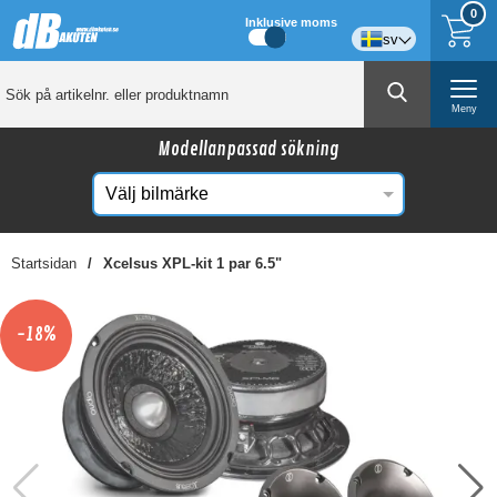
0
Inklusive moms
sv
Meny
Modellanpassad sökning
Startsidan
Xcelsus XPL-kit 1 par 6.5"
☓
Kanske någon av dessa produkter kan intressera
-18%
dig?